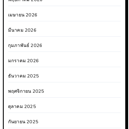
เมษายน 2026
มีนาคม 2026
กุมภาพันธ์ 2026
มกราคม 2026
ธันวาคม 2025
พฤศจิกายน 2025
ตุลาคม 2025
กันยายน 2025