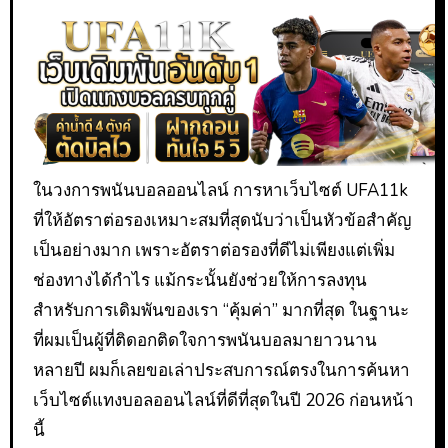
ในวงการพนันบอลออนไลน์ การหาเว็บไซต์ UFA11k
ที่ให้อัตราต่อรองเหมาะสมที่สุดนับว่าเป็นหัวข้อสำคัญ
เป็นอย่างมาก เพราะอัตราต่อรองที่ดีไม่เพียงแต่เพิ่ม
ช่องทางได้กำไร แม้กระนั้นยังช่วยให้การลงทุน
สำหรับการเดิมพันของเรา “คุ้มค่า” มากที่สุด ในฐานะ
ที่ผมเป็นผู้ที่ติดอกติดใจการพนันบอลมายาวนาน
หลายปี ผมก็เลยขอเล่าประสบการณ์ตรงในการค้นหา
เว็บไซต์แทงบอลออนไลน์ที่ดีที่สุดในปี 2026 ก่อนหน้า
นี้