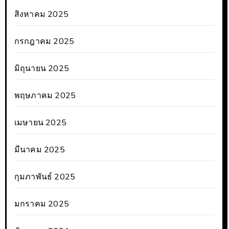
สิงหาคม 2025
กรกฎาคม 2025
มิถุนายน 2025
พฤษภาคม 2025
เมษายน 2025
มีนาคม 2025
กุมภาพันธ์ 2025
มกราคม 2025