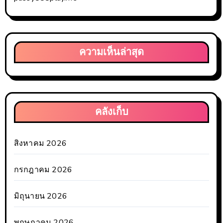
ความเห็นล่าสุด
คลังเก็บ
สิงหาคม 2026
กรกฎาคม 2026
มิถุนายน 2026
พฤษภาคม 2026