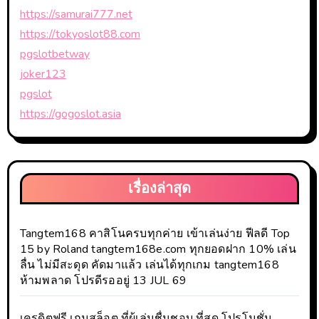
https://samurai777.net
https://tokyoslot88.com
pgslotbetway
joker123
pgslot
https://gogoslot.asia
เรื่องล่าสุด
Tangtem168 คาสิโนครบทุกค่าย เข้าเล่นง่าย ฟีลดี Top
15 by Roland tangtem168e.com ทุกยอดฝาก 10% เล่น
ลื่น ไม่มีสะดุด คัดมาแล้ว เล่นได้ทุกเกม tangtem168
ห้ามพลาด โปรดีรออยู่ 13 JUL 69
เครดิตฟรี เกมสล็อต ที่ผู้เล่นชื่นชอบ ที่สุด โปรโมชั่น