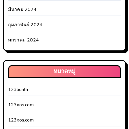
มีนาคม 2024
กุมภาพันธ์ 2024
มกราคม 2024
หมวดหมู่
123lionth
123xos.com
123xos.com