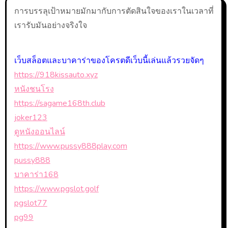
การบรรลุเป้าหมายมักมากับการตัดสินใจของเราในเวลาที่
เรารับมันอย่างจริงใจ
เว็บสล็อตและบาคาร่าของโครตดีเว็บนี้เล่นแล้วรวยจัดๆ
https://918kissauto.xyz
หนังชนโรง
https://sagame168th.club
joker123
ดูหนังออนไลน์
https://www.pussy888play.com
pussy888
บาคาร่า168
https://www.pgslot.golf
pgslot77
pg99