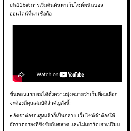
ufa11bet การเริ่มต้นค้นหาเว็บไซต์พนันบอล
ออนไลน์ที่น่าเชื่อถือ
ขั้นตอนแรก ผมได้ตั้งความมุ่งหมายว่าเว็บที่ผมเลือก
จะต้องมีคุณสมบัติสำคัญดังนี้:
• อัตราต่อรองสูงแล้วก็เป็นกลาง: เว็บไซต์จำต้องให้
อัตราต่อรองที่ชิงชัยกับตลาด และไม่เอารัดเอาเปรียบ