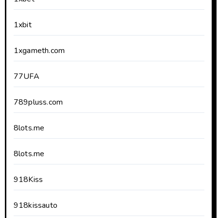
1xbit
1xgameth.com
77UFA
789pluss.com
8lots.me
8lots.me
918Kiss
918kissauto