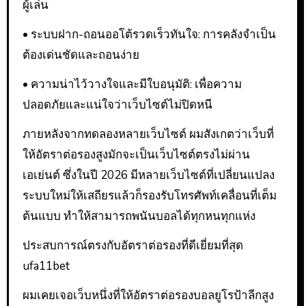
ผู้เล่น
• ระบบฝาก-ถอนออโต้รวดเร็วทันใจ: การคลังจำเป็น
ต้องเด่นชัดและถอนง่าย
• ความน่าไว้วางใจและมีใบอนุมัติ: เพื่อความ
ปลอดภัยและแน่ใจว่าเว็บไซต์ไม่ปิดหนี
ภายหลังจากทดลองหลายเว็บไซต์ ผมสังเกตว่าเว็บที่
ให้อัตราต่อรองสูงมักจะเป็นเว็บไซต์ตรงไม่ผ่าน
เอเย่นต์ ซึ่งในปี 2026 มีหลายเว็บไซต์ที่เปลี่ยนแปลง
ระบบใหม่ให้เสถียรแล้วก็รองรับโทรศัพท์เคลื่อนที่เต็ม
ต้นแบบ ทำให้สามารถพนันบอลได้ทุกหนทุกแห่ง
ประสบการณ์ตรงกับอัตราต่อรองที่ดีเยี่ยมที่สุด
ufa11bet
ผมเคยเจอเว็บหนึ่งที่ให้อัตราต่อรองบอลยูโรป้าลีกสูง