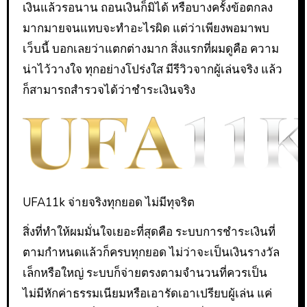
เงินแล้วรอนาน ถอนเงินก็มิได้ หรือบางครั้งข้อตกลง
มากมายจนแทบจะทำอะไรผิด แต่ว่าเพียงพอมาพบ
เว็บนี้ บอกเลยว่าแตกต่างมาก สิ่งแรกที่ผมดูคือ ความ
น่าไว้วางใจ ทุกอย่างโปร่งใส มีรีวิวจากผู้เล่นจริง แล้ว
ก็สามารถสำรวจได้ว่าชำระเงินจริง
UFA11k จ่ายจริงทุกยอด ไม่มีทุจริต
สิ่งที่ทำให้ผมมั่นใจเยอะที่สุดคือ ระบบการชำระเงินที่
ตามกำหนดแล้วก็ครบทุกยอด ไม่ว่าจะเป็นเงินรางวัล
เล็กหรือใหญ่ ระบบก็จ่ายตรงตามจำนวนที่ควรเป็น
ไม่มีหักค่าธรรมเนียมหรือเอารัดเอาเปรียบผู้เล่น แค่