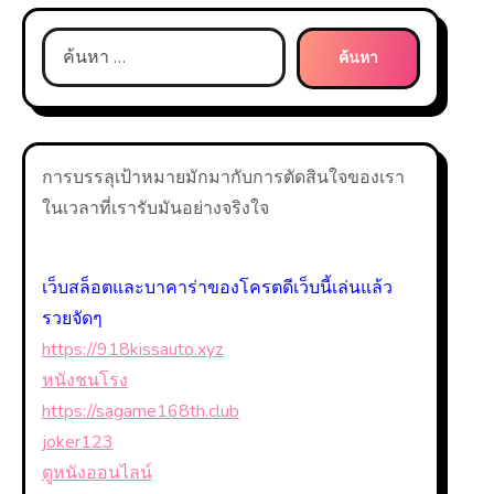
ค้นหา
สำหรับ:
การบรรลุเป้าหมายมักมากับการตัดสินใจของเรา
ในเวลาที่เรารับมันอย่างจริงใจ
เว็บสล็อตและบาคาร่าของโครตดีเว็บนี้เล่นแล้ว
รวยจัดๆ
https://918kissauto.xyz
หนังชนโรง
https://sagame168th.club
joker123
ดูหนังออนไลน์