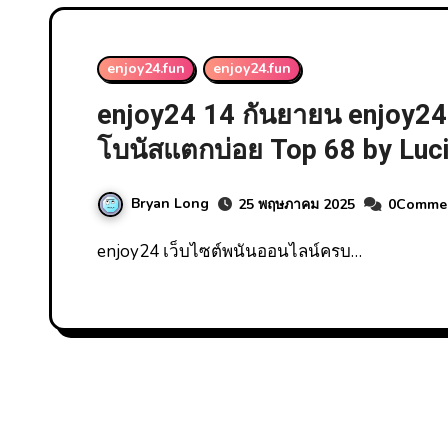
enjoy24.fun
enjoy24.fun
enjoy24 14 กันยายน enjoy24 เ
โบนัสแตกบ่อย Top 68 by Luc
Bryan Long
25 พฤษภาคม 2025
0Comme
enjoy24 เว็บไซต์พนันออนไลน์ครบ…