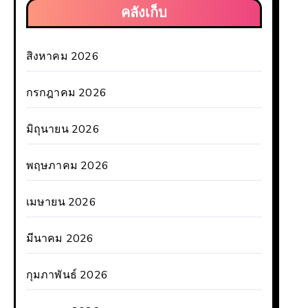
คลังเก็บ
สิงหาคม 2026
กรกฎาคม 2026
มิถุนายน 2026
พฤษภาคม 2026
เมษายน 2026
มีนาคม 2026
กุมภาพันธ์ 2026