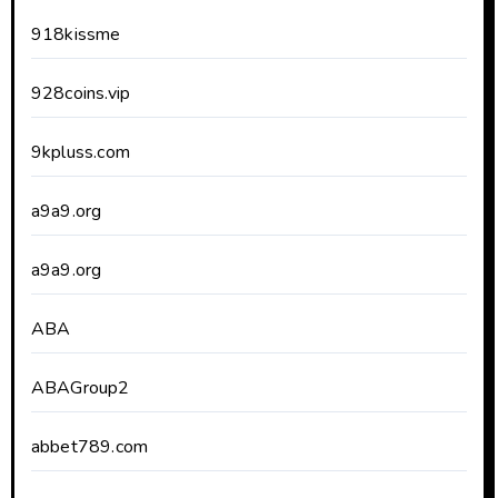
918kissme
928coins.vip
9kpluss.com
a9a9.org
a9a9.org
ABA
ABAGroup2
abbet789.com