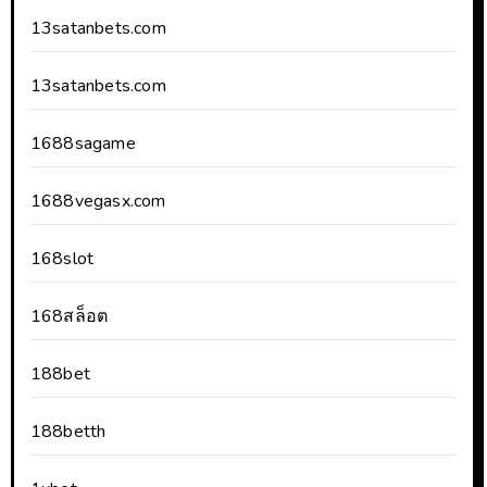
13satanbets.com
13satanbets.com
1688sagame
1688vegasx.com
168slot
168สล็อต
188bet
188betth