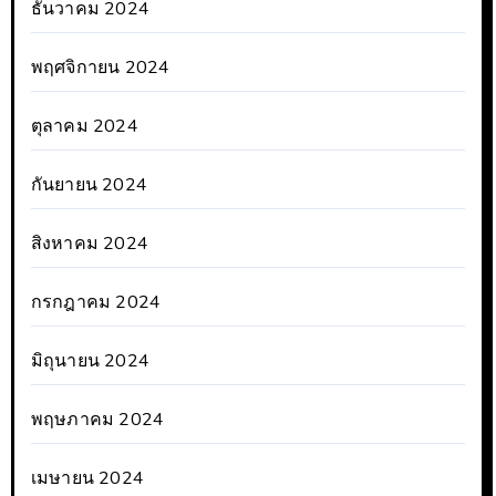
ธันวาคม 2024
พฤศจิกายน 2024
ตุลาคม 2024
กันยายน 2024
สิงหาคม 2024
กรกฎาคม 2024
มิถุนายน 2024
พฤษภาคม 2024
เมษายน 2024