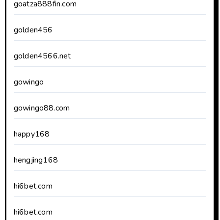
goatza888fin.com
golden456
golden4566.net
gowingo
gowingo88.com
happy168
hengjing168
hi6bet.com
hi6bet.com