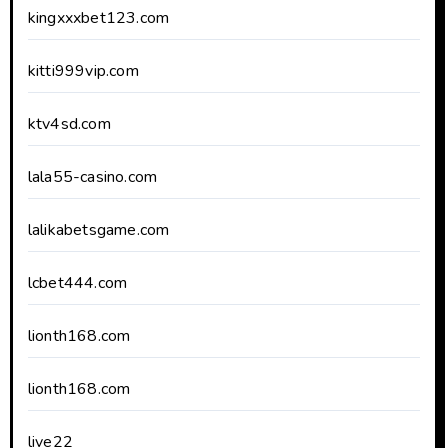
kingxxxbet123.com
kitti999vip.com
ktv4sd.com
lala55-casino.com
lalikabetsgame.com
lcbet444.com
lionth168.com
lionth168.com
live22