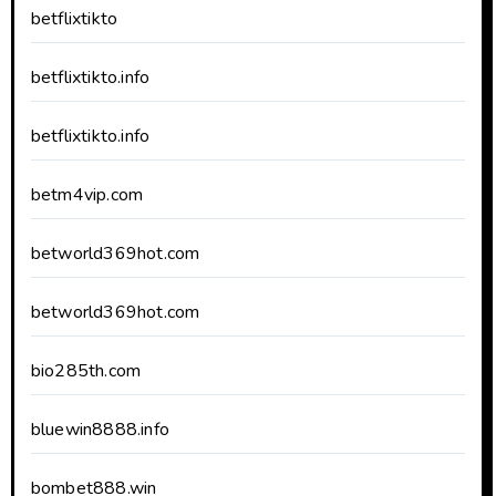
betflixtikto
betflixtikto.info
betflixtikto.info
betm4vip.com
betworld369hot.com
betworld369hot.com
bio285th.com
bluewin8888.info
bombet888.win