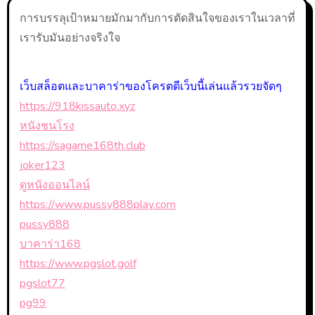
การบรรลุเป้าหมายมักมากับการตัดสินใจของเราในเวลาที่
เรารับมันอย่างจริงใจ
เว็บสล็อตและบาคาร่าของโครตดีเว็บนี้เล่นแล้วรวยจัดๆ
https://918kissauto.xyz
หนังชนโรง
https://sagame168th.club
joker123
ดูหนังออนไลน์
https://www.pussy888play.com
pussy888
บาคาร่า168
https://www.pgslot.golf
pgslot77
pg99