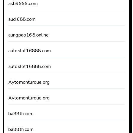
asb9999.com
audi688.com
aungpao168.online
autoslot16888.com
autoslot16888.com
Aytomonturque.org
Aytomonturque.org
ba88th.com
ba88th.com