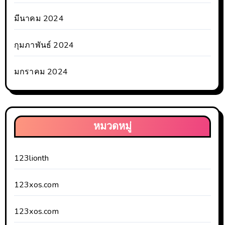
มีนาคม 2024
กุมภาพันธ์ 2024
มกราคม 2024
หมวดหมู่
123lionth
123xos.com
123xos.com