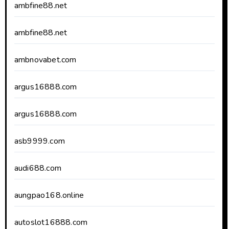
ambfine88.net
ambfine88.net
ambnovabet.com
argus16888.com
argus16888.com
asb9999.com
audi688.com
aungpao168.online
autoslot16888.com