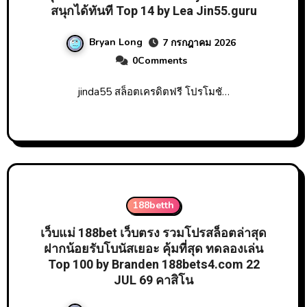
สนุกได้ทันที Top 14 by Lea Jin55.guru
Bryan Long
7 กรกฎาคม 2026
0Comments
jinda55 สล็อตเครดิตฟรี โปรโมชั…
188betth
เว็บแม่ 188bet เว็บตรง รวมโปรสล็อตล่าสุด
ฝากน้อยรับโบนัสเยอะ คุ้มที่สุด ทดลองเล่น
Top 100 by Branden 188bets4.com 22
JUL 69 คาสิโน