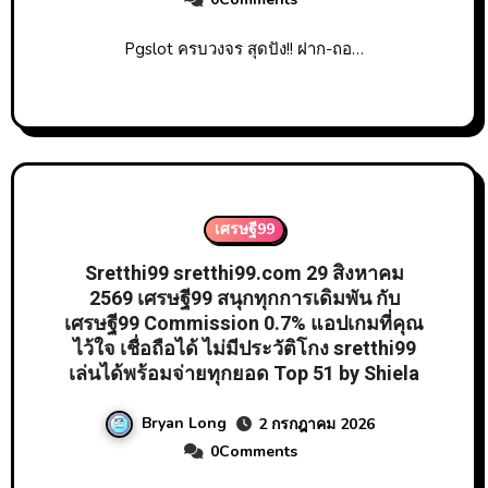
Pgslot ครบวงจร สุดปัง!! ฝาก-ถอ…
เศรษฐี99
Sretthi99 sretthi99.com 29 สิงหาคม
2569 เศรษฐี99 สนุกทุกการเดิมพัน กับ
เศรษฐี99 Commission 0.7% แอปเกมที่คุณ
ไว้ใจ เชื่อถือได้ ไม่มีประวัติโกง sretthi99
เล่นได้พร้อมจ่ายทุกยอด Top 51 by Shiela
Bryan Long
2 กรกฎาคม 2026
0Comments