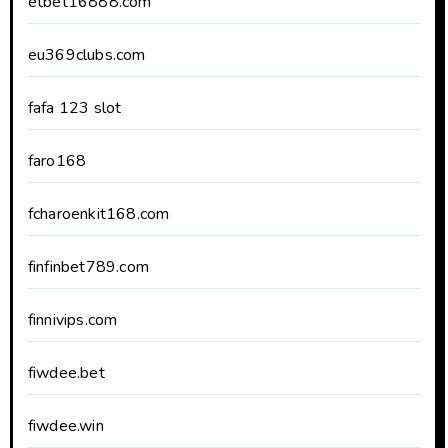
etbet16888.com
eu369clubs.com
fafa 123 slot
faro168
fcharoenkit168.com
finfinbet789.com
finnivips.com
fiwdee.bet
fiwdee.win