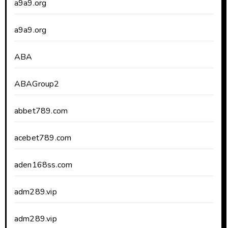
a9a9.org
a9a9.org
ABA
ABAGroup2
abbet789.com
acebet789.com
aden168ss.com
adm289.vip
adm289.vip