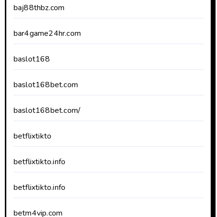
baj88thbz.com
bar4game24hr.com
baslot168
baslot168bet.com
baslot168bet.com/
betflixtikto
betflixtikto.info
betflixtikto.info
betm4vip.com