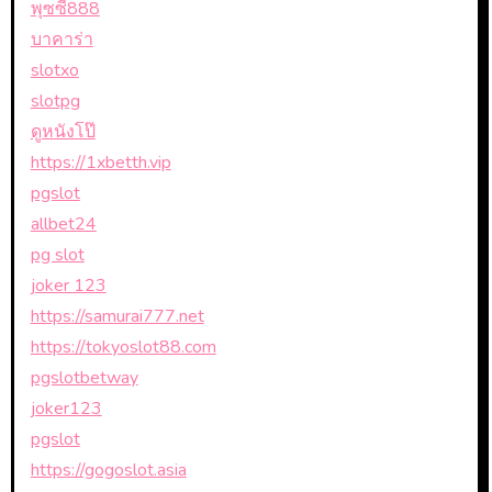
พุซซี่888
บาคาร่า
slotxo
slotpg
ดูหนังโป๊
https://1xbetth.vip
pgslot
allbet24
pg slot
joker 123
https://samurai777.net
https://tokyoslot88.com
pgslotbetway
joker123
pgslot
https://gogoslot.asia