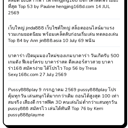
สล็อต ยิงปลา กีฬา ไพ่ hengjing168 แจก เครดิตฟรี เยอะ
ที่สุด Top 53 by Pauline hengjing168d.com 14 JUL
2569
เว็บใหญ่ jinda888 เว็บไซต์ใหญ่ สล็อตออนไลน์มาแรง
รวมเกมยอดนิยม พร้อมเคล็ดลับก่อนเริ่มเล่น ทดลองเล่น
Top 84 by Ann jin888.asia 10 July 69 พนัน
บาคาร่า เปิดมุมมองใหม่ของเกมบาคาร่า วันเกิดรับ 500
เกมดัง ฟีเจอร์ครบ บาคาร่าสด ดีลเลอร์สาวสวย บาคา
ร่า168 สมัครง่าย ได้โปรไว Top 56 by Tresa
Sexy168c.com 27 July 2569
Pussy888play 9 กรกฎาคม 2569 pussy888play โปร
คุ้มทุกวัน เล่นสนุกได้มากกว่าเดิม ถอนได้สูงสุด 100 เท่า
สมจริง เสียงดี กราฟฟิค 3D คนเล่นไม่ต่ำกว่าแสนทุกวัน
pussy888 สมัครไว เล่นได้ทันที Top 76 by Kerri
pussy888play.me