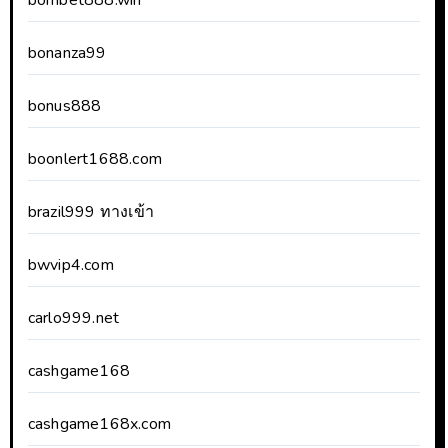
bombet888.win
bonanza99
bonus888
boonlert1688.com
brazil999 ทางเข้า
bwvip4.com
carlo999.net
cashgame168
cashgame168x.com