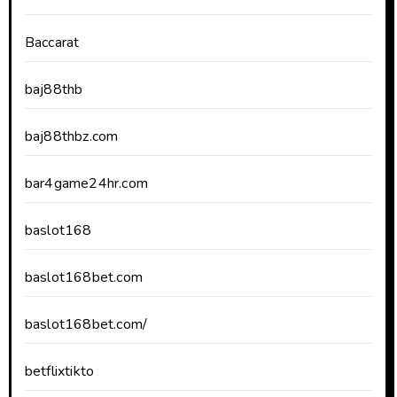
Baccarat
baj88thb
baj88thbz.com
bar4game24hr.com
baslot168
baslot168bet.com
baslot168bet.com/
betflixtikto