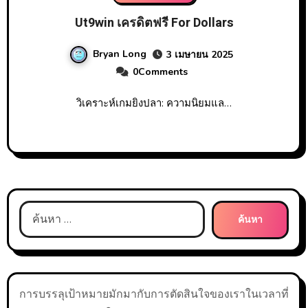
Ut9win เครดิตฟรี For Dollars
Bryan Long
3 เมษายน 2025
0Comments
วิเคราะห์เกมยิงปลา: ความนิยมแล…
ค้นหา
สำหรับ:
การบรรลุเป้าหมายมักมากับการตัดสินใจของเราในเวลาที่