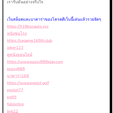
เรารับมันอย่างจริงใจ
เว็บสล็อตและบาคาร่าของโครตดีเว็บนี้เล่นแล้วรวยจัดๆ
https://918kissauto.xyz
หนังชนโรง
https://sagame168th.club
joker123
ดูหนังออนไลน์
https://www.pussy888play.com
pussy888
บาคาร่า168
https://www.pgslot.golf
pgslot77
pg99
fullslotpg
live22