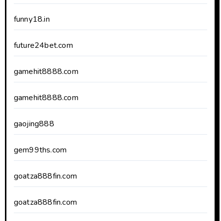
funny18.in
future24bet.com
gamehit8888.com
gamehit8888.com
gaojing888
gem99ths.com
goatza888fin.com
goatza888fin.com