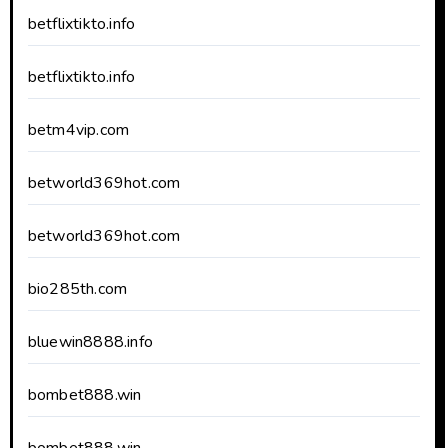
betflixtikto.info
betflixtikto.info
betm4vip.com
betworld369hot.com
betworld369hot.com
bio285th.com
bluewin8888.info
bombet888.win