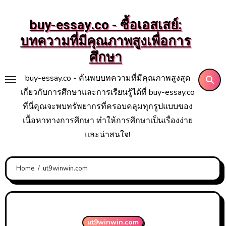
Skip
to
buy-essay.co - ซื้อเอสเสย์:
content
บทความที่มีคุณภาพสูงเพื่อการ
ศึกษา
buy-essay.co - ค้นพบบทความที่มีคุณภาพสูงสุด
เกี่ยวกับการศึกษาและการเรียนรู้ได้ที่ buy-essay.co
ที่นี่คุณจะพบทรัพยากรที่ครอบคลุมทุกรูปแบบของ
เนื้อหาทางการศึกษา ทำให้การศึกษาเป็นเรื่องง่าย
และน่าสนใจ!
Home
ut9winwin.com
ut9winwin.com