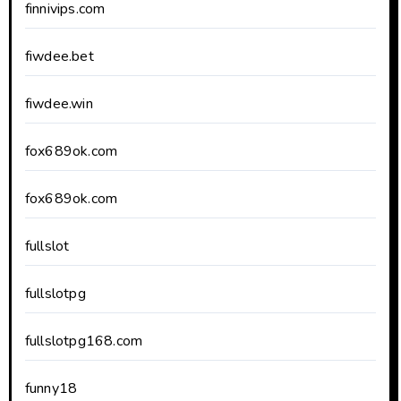
finnivips.com
fiwdee.bet
fiwdee.win
fox689ok.com
fox689ok.com
fullslot
fullslotpg
fullslotpg168.com
funny18