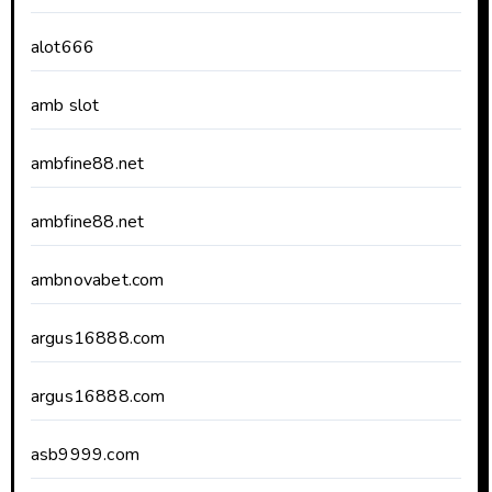
alot666
amb slot
ambfine88.net
ambfine88.net
ambnovabet.com
argus16888.com
argus16888.com
asb9999.com