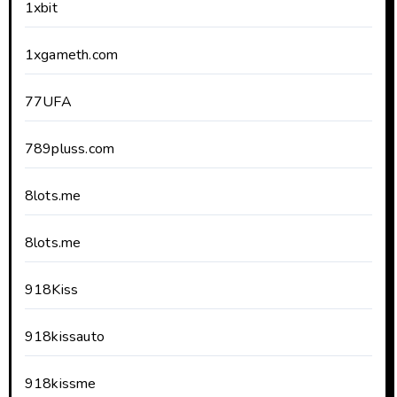
1xbit
1xgameth.com
77UFA
789pluss.com
8lots.me
8lots.me
918Kiss
918kissauto
918kissme