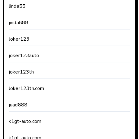
Jinda55
jinda888
Joker123
joker123auto
joker123th
Joker123th.com
juad888
k1gt-auto.com
k1gt-auto.com