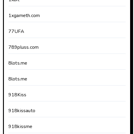
1xgameth.com
77UFA
789pluss.com
8lots.me
8lots.me
918Kiss
918kissauto
918kissme