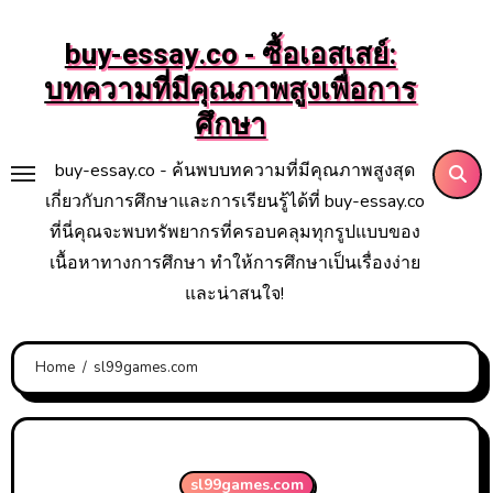
Skip
to
buy-essay.co - ซื้อเอสเสย์:
content
บทความที่มีคุณภาพสูงเพื่อการ
ศึกษา
buy-essay.co - ค้นพบบทความที่มีคุณภาพสูงสุด
เกี่ยวกับการศึกษาและการเรียนรู้ได้ที่ buy-essay.co
ที่นี่คุณจะพบทรัพยากรที่ครอบคลุมทุกรูปแบบของ
เนื้อหาทางการศึกษา ทำให้การศึกษาเป็นเรื่องง่าย
และน่าสนใจ!
Home
sl99games.com
sl99games.com