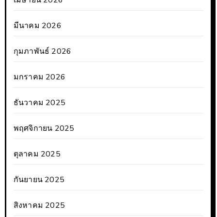
เมษายน 2026
มีนาคม 2026
กุมภาพันธ์ 2026
มกราคม 2026
ธันวาคม 2025
พฤศจิกายน 2025
ตุลาคม 2025
กันยายน 2025
สิงหาคม 2025