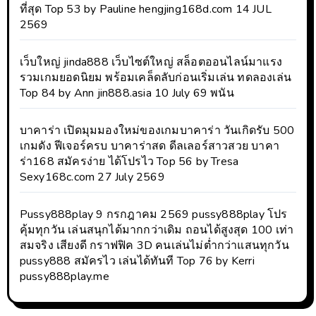
ที่สุด Top 53 by Pauline hengjing168d.com 14 JUL
2569
เว็บใหญ่ jinda888 เว็บไซต์ใหญ่ สล็อตออนไลน์มาแรง
รวมเกมยอดนิยม พร้อมเคล็ดลับก่อนเริ่มเล่น ทดลองเล่น
Top 84 by Ann jin888.asia 10 July 69 พนัน
บาคาร่า เปิดมุมมองใหม่ของเกมบาคาร่า วันเกิดรับ 500
เกมดัง ฟีเจอร์ครบ บาคาร่าสด ดีลเลอร์สาวสวย บาคา
ร่า168 สมัครง่าย ได้โปรไว Top 56 by Tresa
Sexy168c.com 27 July 2569
Pussy888play 9 กรกฎาคม 2569 pussy888play โปร
คุ้มทุกวัน เล่นสนุกได้มากกว่าเดิม ถอนได้สูงสุด 100 เท่า
สมจริง เสียงดี กราฟฟิค 3D คนเล่นไม่ต่ำกว่าแสนทุกวัน
pussy888 สมัครไว เล่นได้ทันที Top 76 by Kerri
pussy888play.me