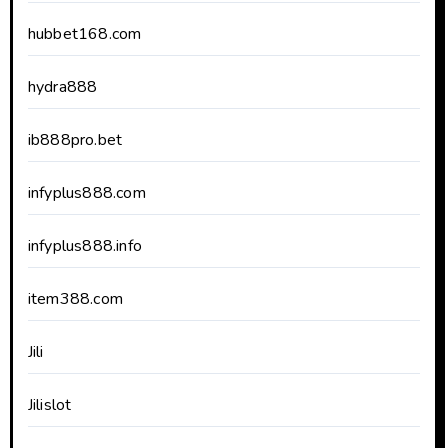
hubbet168.com
hydra888
ib888pro.bet
infyplus888.com
infyplus888.info
item388.com
Jili
Jilislot