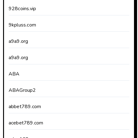
928coins.vip
9kpluss.com
a9a9.org
a9a9.org
ABA
ABAGroup2
abbet789.com
acebet789.com