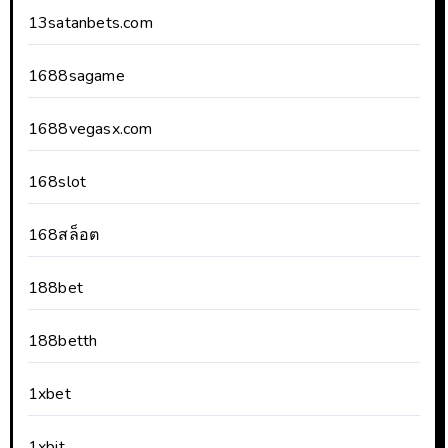
13satanbets.com
1688sagame
1688vegasx.com
168slot
168สล็อต
188bet
188betth
1xbet
1xbit