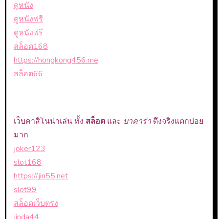
ดูหนัง
ดูหนังฟรี
ดูหนังฟรี
สล็อต168
https://hongkong456.me
สล็อต66
เว็บคาสิโนน่าเล่น ทั้ง
สล็อต
และ
บาคาร่า
ตึงจริงแตกบ่อย
มาก
joker123
slot168
https://jin55.net
slot99
สล็อตเว็บตรง
jinda44