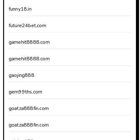
funny18.in
future24bet.com
gamehit8888.com
gamehit8888.com
gaojing888
gem99ths.com
goatza888fin.com
goatza888fin.com