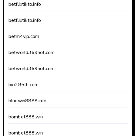
betflixtikto.info
betflixtikto.info
betm4vip.com
betworld369hot.com
betworld369hot.com
bio285th.com
bluewin8888.info
bombet888.win
bombet888.win