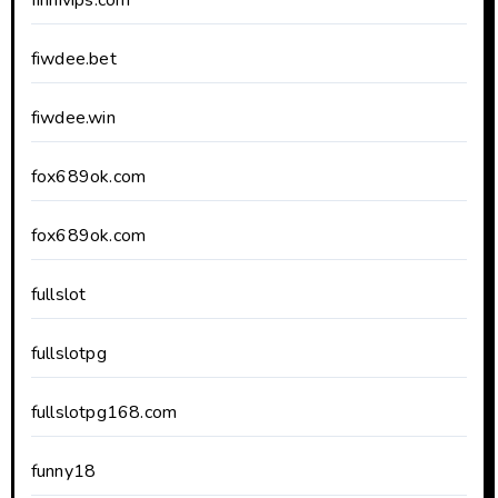
finnivips.com
fiwdee.bet
fiwdee.win
fox689ok.com
fox689ok.com
fullslot
fullslotpg
fullslotpg168.com
funny18