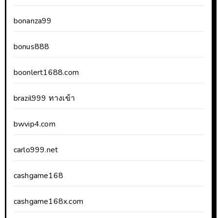
bonanza99
bonus888
boonlert1688.com
brazil999 ทางเข้า
bwvip4.com
carlo999.net
cashgame168
cashgame168x.com