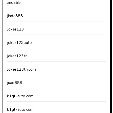
Jinda55
jinda888
Joker123
joker123auto
joker123th
Joker123th.com
juad888
k1gt-auto.com
k1gt-auto.com