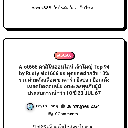
bonus888 เว็บไซต์สล็อต เว็บไซต…
alot666
Alot666 คาสิโนออนไลน์ เจ้าใหญ่ Top 94
by Rusty alot666.us ทุดยอดฝากรับ 10%
รวมค่ายดังสล็อต บาคาร่า ยิงปลา ป็อกเด้ง
เทรดบิดคอยน์ slot66 ลงทุนกับผู้มี
ประสบการณ์กว่า 10 ปี 28 JUL 67
Bryan Long
28 กรกฎาคม 2024
0Comments
Slot66 สล็อตเว็บไซต์ตรงไม่ผ่าน…