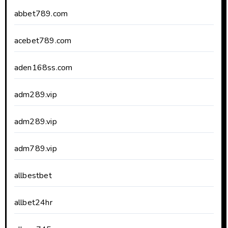
abbet789.com
acebet789.com
aden168ss.com
adm289.vip
adm289.vip
adm789.vip
allbestbet
allbet24hr