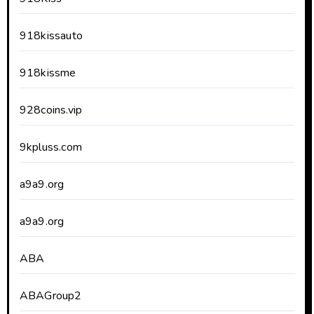
918kissauto
918kissme
928coins.vip
9kpluss.com
a9a9.org
a9a9.org
ABA
ABAGroup2