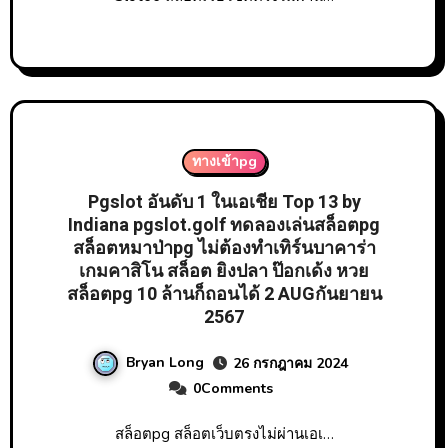
ทางเข้าpg
Pgslot อันดับ 1 ในเอเชีย Top 13 by
Indiana pgslot.golf ทดลองเล่นสล็อตpg
สล็อตหมาป่าpg ไม่ต้องทำเทิร์นบาคาร่า
เกมคาสิโน สล็อต ยิงปลา ป๊อกเด้ง หวย
สล็อตpg 10 ล้านก็ถอนได้ 2 AUGกันยายน
2567
Bryan Long
26 กรกฎาคม 2024
0Comments
สล็อตpg สล็อตเว็บตรงไม่ผ่านเอเ…