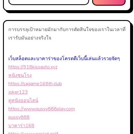
สำหรับ:
การบรรลุเป้าหมายมักมากับการตัดสินใจของเราในเวลาที่
เรารับมันอย่างจริงใจ
เว็บสล็อตและบาคาร่าของโครตดีเว็บนี้เล่นแล้วรวยจัดๆ
https://918kissauto.xyz
หนังชนโรง
https://sagame168th.club
joker123
ดูหนังออนไลน์
https://www.pussy888play.com
pussy888
บาคาร่า168