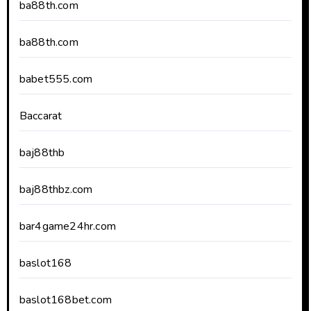
ba88th.com
ba88th.com
babet555.com
Baccarat
baj88thb
baj88thbz.com
bar4game24hr.com
baslot168
baslot168bet.com