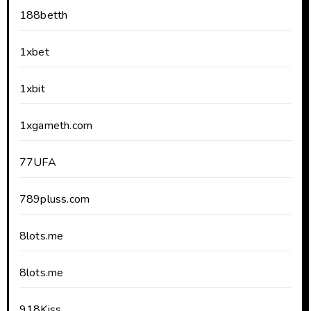
188betth
1xbet
1xbit
1xgameth.com
77UFA
789pluss.com
8lots.me
8lots.me
918Kiss