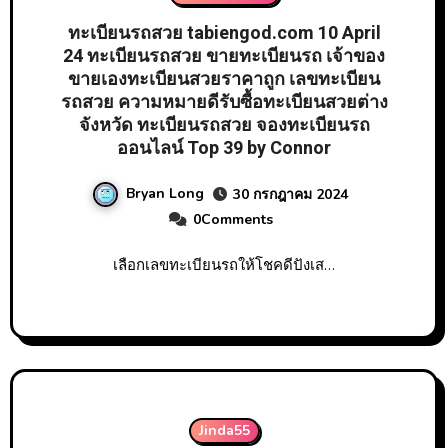
ทะเบียนรถสวย tabiengod.com 10 April
24 ทะเบียนรถสวย ขายทะเบียนรถ เจ้าของ
ขายเองทะเบียนสวยราคาถูก เลขทะเบียน
รถสวย ความหมายดีรับซื้อทะเบียนสวยต่าง
จังหวัด ทะเบียนรถสวย จองทะเบียนรถ
ออนไลน์ Top 39 by Connor
Bryan Long
30 กรกฎาคม 2024
0Comments
เลือกเลขทะเบียนรถให้โชคดีปังเส…
Jinda55