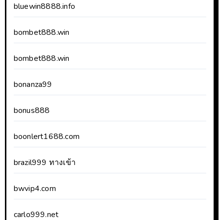
bluewin8888.info
bombet888.win
bombet888.win
bonanza99
bonus888
boonlert1688.com
brazil999 ทางเข้า
bwvip4.com
carlo999.net