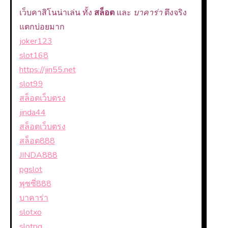
เว็บคาสิโนน่าเล่น ทั้ง
สล็อต
และ
บาคาร่า
ตึงจริง
แตกบ่อยมาก
joker123
slot168
https://jin55.net
slot99
สล็อตเว็บตรง
jinda44
สล็อตเว็บตรง
สล็อต888
JINDA888
pgslot
พุซซี่888
บาคาร่า
slotxo
slotpg