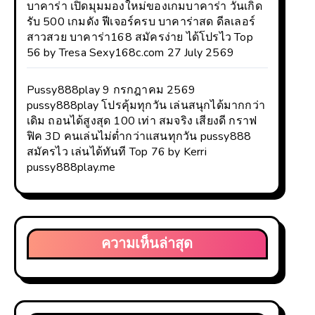
บาคาร่า เปิดมุมมองใหม่ของเกมบาคาร่า วันเกิด
รับ 500 เกมดัง ฟีเจอร์ครบ บาคาร่าสด ดีลเลอร์
สาวสวย บาคาร่า168 สมัครง่าย ได้โปรไว Top
56 by Tresa Sexy168c.com 27 July 2569
Pussy888play 9 กรกฎาคม 2569
pussy888play โปรคุ้มทุกวัน เล่นสนุกได้มากกว่า
เดิม ถอนได้สูงสุด 100 เท่า สมจริง เสียงดี กราฟ
ฟิค 3D คนเล่นไม่ต่ำกว่าแสนทุกวัน pussy888
สมัครไว เล่นได้ทันที Top 76 by Kerri
pussy888play.me
ความเห็นล่าสุด