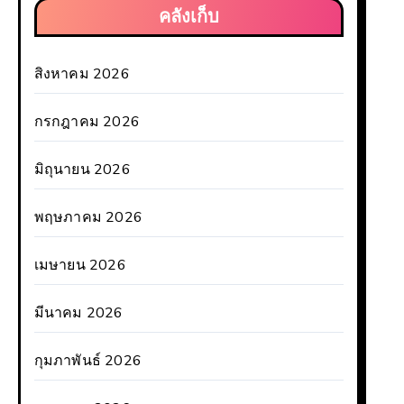
คลังเก็บ
สิงหาคม 2026
กรกฎาคม 2026
มิถุนายน 2026
พฤษภาคม 2026
เมษายน 2026
มีนาคม 2026
กุมภาพันธ์ 2026