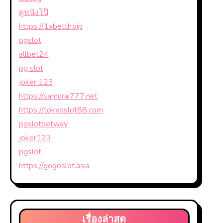
ดูหนังโป๊
https://1xbetth.vip
pgslot
allbet24
pg slot
joker 123
https://samurai777.net
https://tokyoslot88.com
pgslotbetway
joker123
pgslot
https://gogoslot.asia
เรื่องล่าสุด