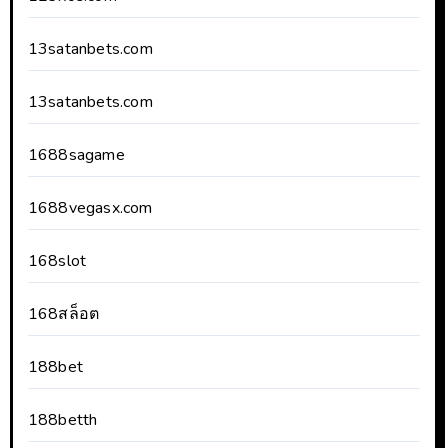
13satanbets.com
13satanbets.com
1688sagame
1688vegasx.com
168slot
168สล็อต
188bet
188betth