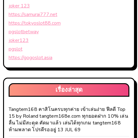
joker 123
https://samurai777.net
https://tokyoslot88.com
pgslotbetway
joker123
pgslot
https://gogoslot.asia
เรื่องล่าสุด
Tangtem168 คาสิโนครบทุกค่าย เข้าเล่นง่าย ฟีลดี Top
15 by Roland tangtem168e.com ทุกยอดฝาก 10% เล่น
ลื่น ไม่มีสะดุด คัดมาแล้ว เล่นได้ทุกเกม tangtem168
ห้ามพลาด โปรดีรออยู่ 13 JUL 69