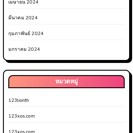
เมษายน 2024
มีนาคม 2024
กุมภาพันธ์ 2024
มกราคม 2024
หมวดหมู่
123lionth
123xos.com
123xos.com