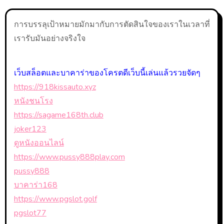
การบรรลุเป้าหมายมักมากับการตัดสินใจของเราในเวลาที่
เรารับมันอย่างจริงใจ
เว็บสล็อตและบาคาร่าของโครตดีเว็บนี้เล่นแล้วรวยจัดๆ
https://918kissauto.xyz
หนังชนโรง
https://sagame168th.club
joker123
ดูหนังออนไลน์
https://www.pussy888play.com
pussy888
บาคาร่า168
https://www.pgslot.golf
pgslot77