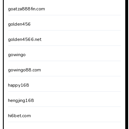
goatza888fin.com
golden456
golden4566.net
gowingo
gowingo88.com
happy168
hengjing168
hi6bet.com