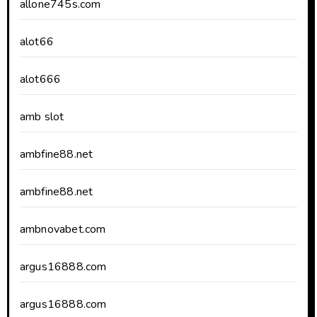
allone745s.com
alot66
alot666
amb slot
ambfine88.net
ambfine88.net
ambnovabet.com
argus16888.com
argus16888.com