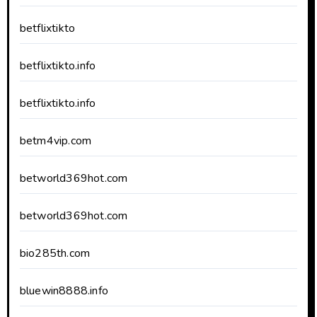
betflixtikto
betflixtikto.info
betflixtikto.info
betm4vip.com
betworld369hot.com
betworld369hot.com
bio285th.com
bluewin8888.info