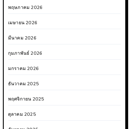
พฤษภาคม 2026
เมษายน 2026
มีนาคม 2026
กุมภาพันธ์ 2026
มกราคม 2026
ธันวาคม 2025
พฤศจิกายน 2025
ตุลาคม 2025