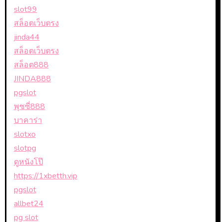
slot99
สล็อตเว็บตรง
jinda44
สล็อตเว็บตรง
สล็อต888
JINDA888
pgslot
พุซซี่888
บาคาร่า
slotxo
slotpg
ดูหนังโป๊
https://1xbetth.vip
pgslot
allbet24
pg slot