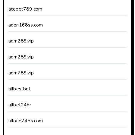
acebet789.com
aden168ss.com
adm289.vip
adm289.vip
adm789.vip
allbestbet
allbet24hr
allone745s.com