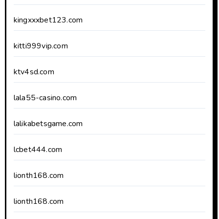
kingxxxbet123.com
kitti999vip.com
ktv4sd.com
lala55-casino.com
lalikabetsgame.com
lcbet444.com
lionth168.com
lionth168.com