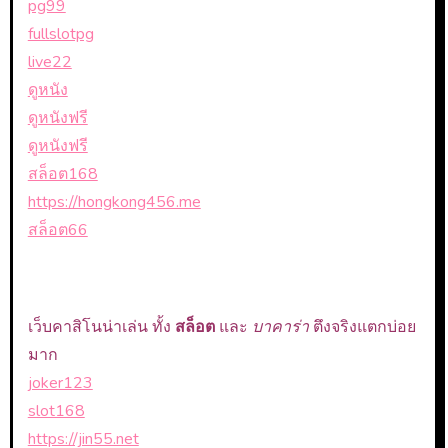
pg99
fullslotpg
live22
ดูหนัง
ดูหนังฟรี
ดูหนังฟรี
สล็อต168
https://hongkong456.me
สล็อต66
เว็บคาสิโนน่าเล่น ทั้ง
สล็อต
และ
บาคาร่า
ตึงจริงแตกบ่อย
มาก
joker123
slot168
https://jin55.net