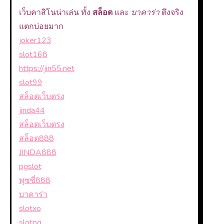
เว็บคาสิโนน่าเล่น ทั้ง
สล็อต
และ
บาคาร่า
ตึงจริง
แตกบ่อยมาก
joker123
slot168
https://jin55.net
slot99
สล็อตเว็บตรง
jinda44
สล็อตเว็บตรง
สล็อต888
JINDA888
pgslot
พุซซี่888
บาคาร่า
slotxo
slotpg