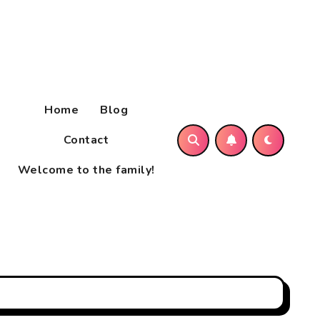
Home
Blog
Contact
Welcome to the family!