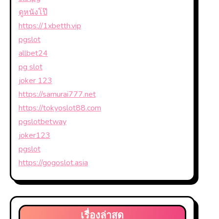
ดูหนังโป๊
https://1xbetth.vip
pgslot
allbet24
pg slot
joker 123
https://samurai777.net
https://tokyoslot88.com
pgslotbetway
joker123
pgslot
https://gogoslot.asia
เรื่องล่าสุด