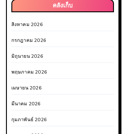
คลังเก็บ
สิงหาคม 2026
กรกฎาคม 2026
มิถุนายน 2026
พฤษภาคม 2026
เมษายน 2026
มีนาคม 2026
กุมภาพันธ์ 2026