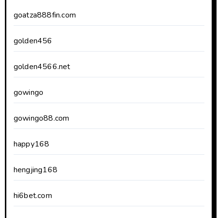
goatza888fin.com
golden456
golden4566.net
gowingo
gowingo88.com
happy168
hengjing168
hi6bet.com