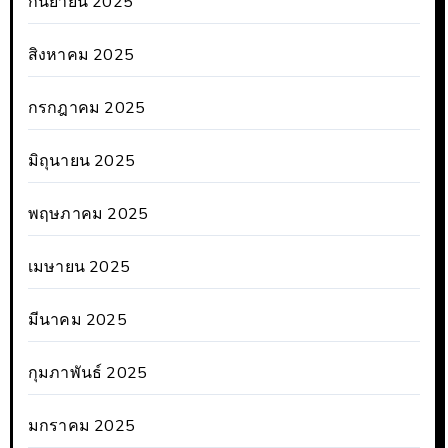
กันยายน 2025
สิงหาคม 2025
กรกฎาคม 2025
มิถุนายน 2025
พฤษภาคม 2025
เมษายน 2025
มีนาคม 2025
กุมภาพันธ์ 2025
มกราคม 2025