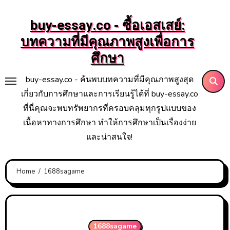
Skip
to
buy-essay.co - ซื้อเอสเสย์:
content
บทความที่มีคุณภาพสูงเพื่อการ
ศึกษา
buy-essay.co - ค้นพบบทความที่มีคุณภาพสูงสุด
เกี่ยวกับการศึกษาและการเรียนรู้ได้ที่ buy-essay.co
ที่นี่คุณจะพบทรัพยากรที่ครอบคลุมทุกรูปแบบของ
เนื้อหาทางการศึกษา ทำให้การศึกษาเป็นเรื่องง่าย
และน่าสนใจ!
Home
1688sagame
1688sagame