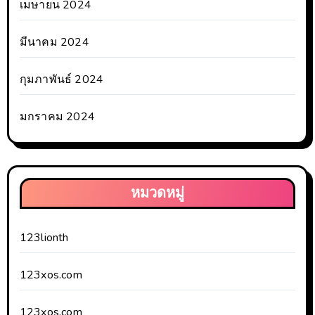
เมษายน 2024
มีนาคม 2024
กุมภาพันธ์ 2024
มกราคม 2024
หมวดหมู่
123lionth
123xos.com
123xos.com