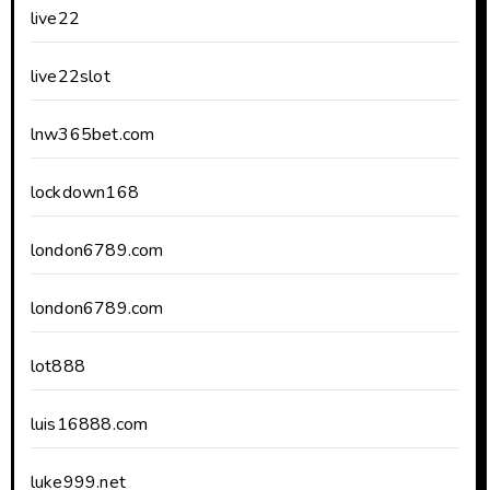
live22
live22slot
lnw365bet.com
lockdown168
london6789.com
london6789.com
lot888
luis16888.com
luke999.net