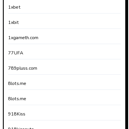
1xbet
1xbit
1xgameth.com
77UFA
789pluss.com
8lots.me
8lots.me
918Kiss