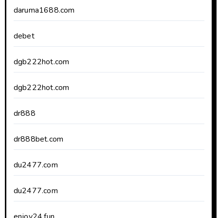
daruma1688.com
debet
dgb222hot.com
dgb222hot.com
dr888
dr888bet.com
du2477.com
du2477.com
enjoy24.fun