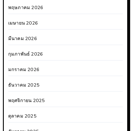
พฤษภาคม 2026
เมษายน 2026
มีนาคม 2026
กุมภาพันธ์ 2026
มกราคม 2026
ธันวาคม 2025
พฤศจิกายน 2025
ตุลาคม 2025