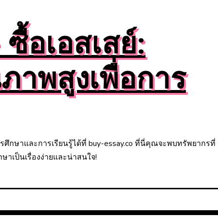
ซื้อเอสเสย์:
ภาพสูงเพื่อการ
ศึกษาและการเรียนรู้ได้ที่ buy-essay.co ที่นี่คุณจะพบทรัพยากรที่
าเป็นเรื่องง่ายและน่าสนใจ!