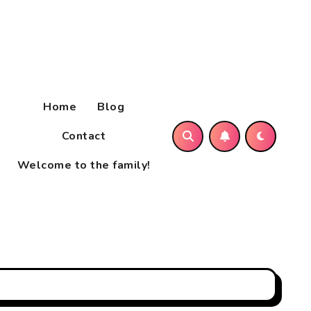
Home
Blog
Contact
Welcome to the family!