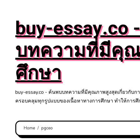
Skip
to
buy-essay.co - 
content
บทความที่มีคุณ
ศึกษา
buy-essay.co - ค้นพบบทความที่มีคุณภาพสูงสุดเกี่ยวกับการ
ครอบคลุมทุกรูปแบบของเนื้อหาทางการศึกษา ทำให้การศึกษ
Home
pgceo