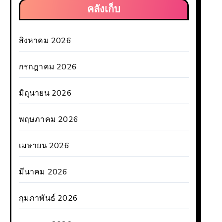
คลังเก็บ
สิงหาคม 2026
กรกฎาคม 2026
มิถุนายน 2026
พฤษภาคม 2026
เมษายน 2026
มีนาคม 2026
กุมภาพันธ์ 2026