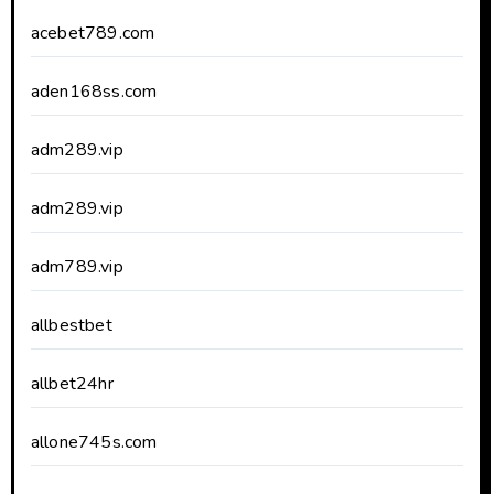
acebet789.com
aden168ss.com
adm289.vip
adm289.vip
adm789.vip
allbestbet
allbet24hr
allone745s.com