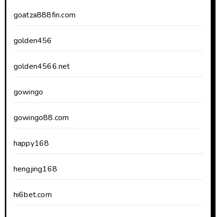
goatza888fin.com
golden456
golden4566.net
gowingo
gowingo88.com
happy168
hengjing168
hi6bet.com