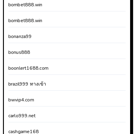
bombet888.win
bombet888.win
bonanza99
bonus888
boonlert1688.com
brazil999 ทางเข้า
bwvip4.com
carlo999.net
cashgame168