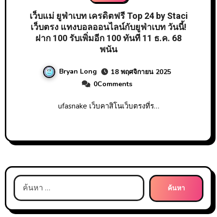
เว็บแม่ ยูฟ่าเบท เครดิตฟรี Top 24 by Staci
เว็บตรง แทงบอลออนไลน์กับยูฟ่าเบท วันนี้!
ฝาก 100 รับเพิ่มอีก 100 ทันที 11 ธ.ค. 68
พนัน
Bryan Long
18 พฤศจิกายน 2025
0Comments
ufasnake เว็บคาสิโนเว็บตรงที่ร…
ค้นหา
สำหรับ: