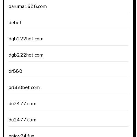
daruma1688.com
debet
dgb222hot.com
dgb222hot.com
dr888
dr888bet.com
du2477.com
du2477.com
enjoy24.fun