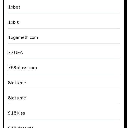
1xbet
1xbit
1xgameth.com
77UFA
789pluss.com
8lots.me
8lots.me
918Kiss