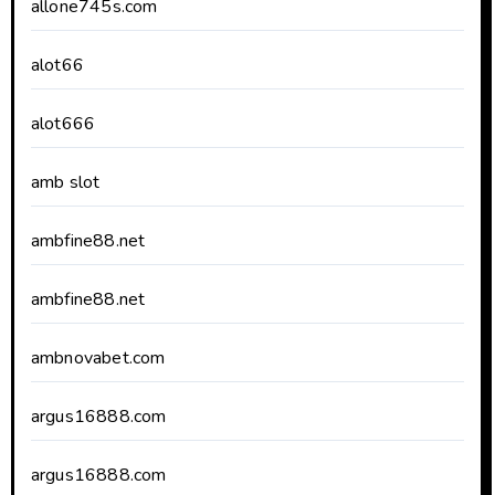
allone745s.com
alot66
alot666
amb slot
ambfine88.net
ambfine88.net
ambnovabet.com
argus16888.com
argus16888.com