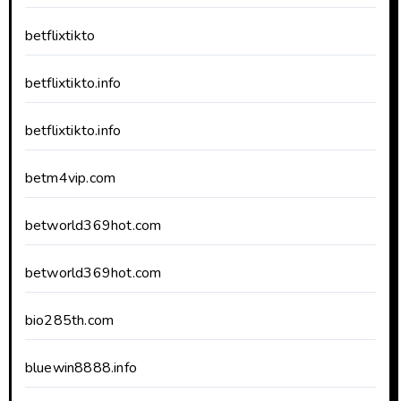
betflixtikto
betflixtikto.info
betflixtikto.info
betm4vip.com
betworld369hot.com
betworld369hot.com
bio285th.com
bluewin8888.info