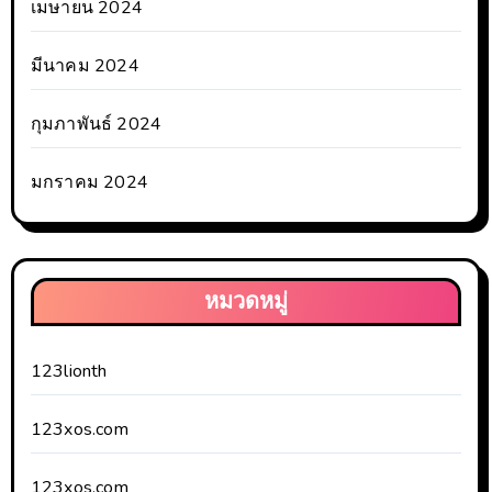
เมษายน 2024
มีนาคม 2024
กุมภาพันธ์ 2024
มกราคม 2024
หมวดหมู่
123lionth
123xos.com
123xos.com