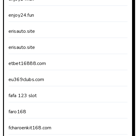
enjoy24.fun
erisauto.site
erisauto.site
etbet16888.com
eu369clubs.com
fafa 123 slot
faro168
fcharoenkit168.com