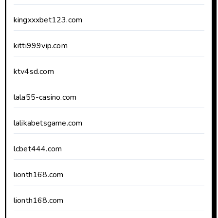
kingxxxbet123.com
kitti999vip.com
ktv4sd.com
lala55-casino.com
lalikabetsgame.com
lcbet444.com
lionth168.com
lionth168.com