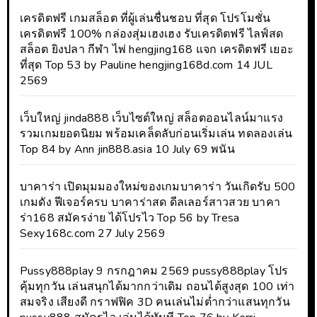
เครดิตฟรี เกมสล็อต ที่ผู้เล่นชื่นชอบ ที่สุด โปรโมชั่น
เครดิตฟรี 100% กล่องสุ่มเฮงเฮง รับเครดิตฟรี ไลฟ์สด
สล็อต ยิงปลา กีฬา ไพ่ hengjing168 แจก เครดิตฟรี เยอะ
ที่สุด Top 53 by Pauline hengjing168d.com 14 JUL
2569
เว็บใหญ่ jinda888 เว็บไซต์ใหญ่ สล็อตออนไลน์มาแรง
รวมเกมยอดนิยม พร้อมเคล็ดลับก่อนเริ่มเล่น ทดลองเล่น
Top 84 by Ann jin888.asia 10 July 69 พนัน
บาคาร่า เปิดมุมมองใหม่ของเกมบาคาร่า วันเกิดรับ 500
เกมดัง ฟีเจอร์ครบ บาคาร่าสด ดีลเลอร์สาวสวย บาคา
ร่า168 สมัครง่าย ได้โปรไว Top 56 by Tresa
Sexy168c.com 27 July 2569
Pussy888play 9 กรกฎาคม 2569 pussy888play โปร
คุ้มทุกวัน เล่นสนุกได้มากกว่าเดิม ถอนได้สูงสุด 100 เท่า
สมจริง เสียงดี กราฟฟิค 3D คนเล่นไม่ต่ำกว่าแสนทุกวัน