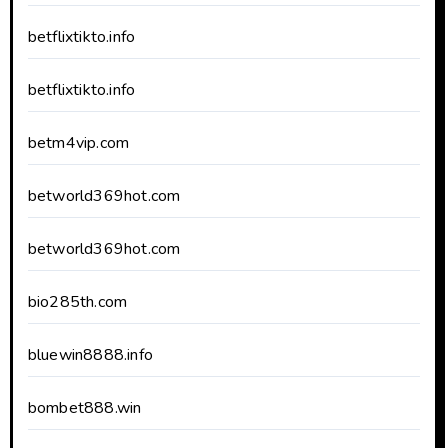
betflixtikto.info
betflixtikto.info
betm4vip.com
betworld369hot.com
betworld369hot.com
bio285th.com
bluewin8888.info
bombet888.win