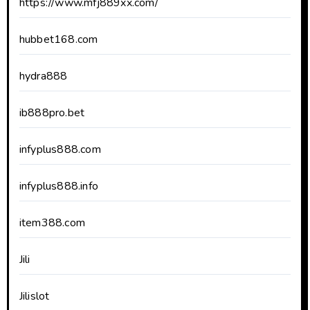
https://www.mfj889xx.com/
hubbet168.com
hydra888
ib888pro.bet
infyplus888.com
infyplus888.info
item388.com
Jili
Jilislot