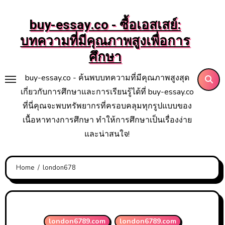
Skip
to
buy-essay.co - ซื้อเอสเสย์:
content
บทความที่มีคุณภาพสูงเพื่อการ
ศึกษา
buy-essay.co - ค้นพบบทความที่มีคุณภาพสูงสุด
เกี่ยวกับการศึกษาและการเรียนรู้ได้ที่ buy-essay.co
ที่นี่คุณจะพบทรัพยากรที่ครอบคลุมทุกรูปแบบของ
เนื้อหาทางการศึกษา ทำให้การศึกษาเป็นเรื่องง่าย
และน่าสนใจ!
Home
london678
london6789.com
london6789.com