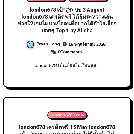
london678 เข้าสู่ระบบ 3 August
london678 เครดิตฟรี ได้ลุ้นระหว่างเล่น
ช่วยให้เกมไม่น่าเบื่อคนที่อยากได้กำไรเล็กๆ
บ่อยๆ Top 1 by Alisha
Bryan Long
15 พฤศจิกายน 2025
0Comments
london678 เป็นเยี่ยมในเว็บพนัน…
london6789.com
london678 เครดิตฟรี 15 May london678