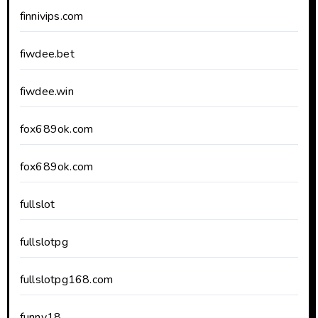
finnivips.com
fiwdee.bet
fiwdee.win
fox689ok.com
fox689ok.com
fullslot
fullslotpg
fullslotpg168.com
funny18