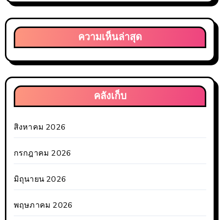
ความเห็นล่าสุด
คลังเก็บ
สิงหาคม 2026
กรกฎาคม 2026
มิถุนายน 2026
พฤษภาคม 2026