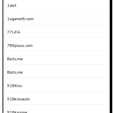
1xbit
1xgameth.com
77UFA
789pluss.com
8lots.me
8lots.me
918Kiss
918kissauto
918kissme