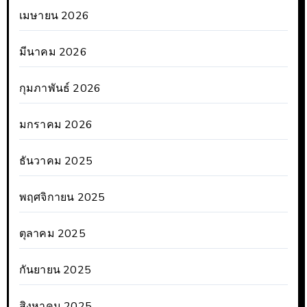
เมษายน 2026
มีนาคม 2026
กุมภาพันธ์ 2026
มกราคม 2026
ธันวาคม 2025
พฤศจิกายน 2025
ตุลาคม 2025
กันยายน 2025
สิงหาคม 2025