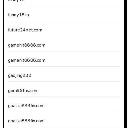
funny18.in
future24bet.com
gamehit8888.com
gamehit8888.com
gaojing888
gem99ths.com
goatza888fin.com
goatza888fin.com