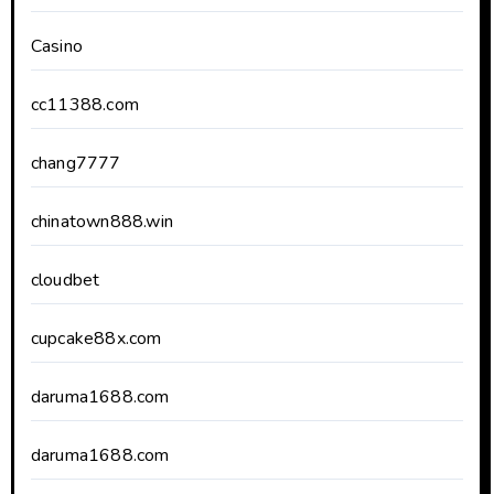
Casino
cc11388.com
chang7777
chinatown888.win
cloudbet
cupcake88x.com
daruma1688.com
daruma1688.com