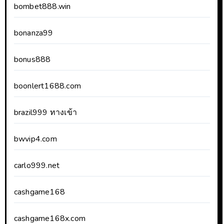
bombet888.win
bonanza99
bonus888
boonlert1688.com
brazil999 ทางเข้า
bwvip4.com
carlo999.net
cashgame168
cashgame168x.com