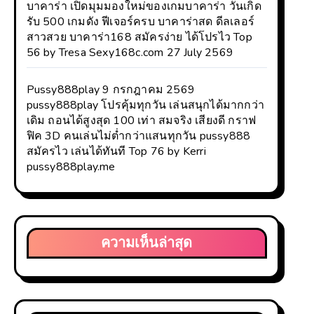
บาคาร่า เปิดมุมมองใหม่ของเกมบาคาร่า วันเกิด
รับ 500 เกมดัง ฟีเจอร์ครบ บาคาร่าสด ดีลเลอร์
สาวสวย บาคาร่า168 สมัครง่าย ได้โปรไว Top
56 by Tresa Sexy168c.com 27 July 2569
Pussy888play 9 กรกฎาคม 2569
pussy888play โปรคุ้มทุกวัน เล่นสนุกได้มากกว่า
เดิม ถอนได้สูงสุด 100 เท่า สมจริง เสียงดี กราฟ
ฟิค 3D คนเล่นไม่ต่ำกว่าแสนทุกวัน pussy888
สมัครไว เล่นได้ทันที Top 76 by Kerri
pussy888play.me
ความเห็นล่าสุด