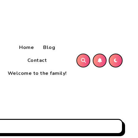
Home
Blog
Contact
Welcome to the family!