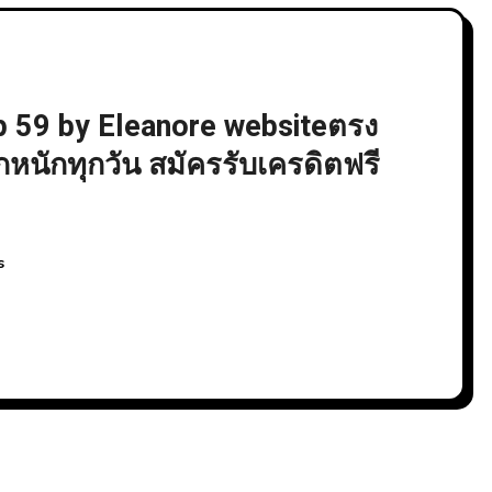
op 59 by Eleanore websiteตรง
ตกหนักทุกวัน สมัครรับเครดิตฟรี
s