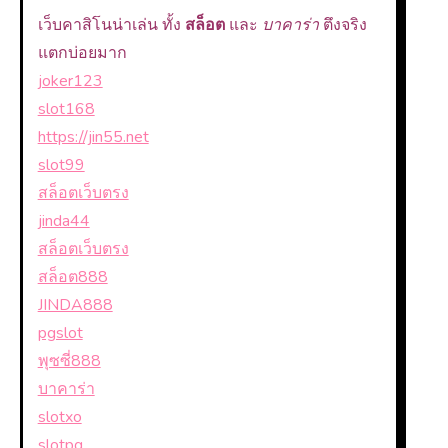
เว็บคาสิโนน่าเล่น ทั้ง
สล็อต
และ
บาคาร่า
ตึงจริง
แตกบ่อยมาก
joker123
slot168
https://jin55.net
slot99
สล็อตเว็บตรง
jinda44
สล็อตเว็บตรง
สล็อต888
JINDA888
pgslot
พุซซี่888
บาคาร่า
slotxo
slotpg