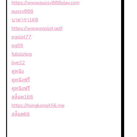
https://www.pussy888play.com
pussy888
บาคาร่า168
https://www.pgslot.golf
pgslot77
pg99
fullslotpg
live22
ดูหนัง
ดูหนังฟรี
ดูหนังฟรี
สล็อต168
https://hongkong456.me
สล็อต66