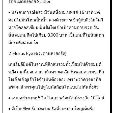
โดยไม่ต้องคอย Scatter!
• ประสบการณ์ตรง: มีวันหนึ่งผมเบทแค่ 15 บาท แต่
คอมโบมันไหลเป็นน้ำ พ่วงด้วยการเข้าสู้กับสิงโตในวิ
หารโคลอสเซียม ฟันสิงโตเข้าเป้าสามดาบรวด วัน
นั้นจบเกมดีดไปเกือบ 8,000 บาท เป็นเกมที่โบนัสแตก
ถี่กระทั่งน่าตกใจ
2. Horus Eye (ดวงตาแห่งฮอรัส)
เกมธีมอียิปต์โบราณที่ลึกลับรวมทั้งเปี่ยมไปด้วยมนต์
ขลัง เกมนี้บอกเลยว่าถ้าหากคนใดกันชอบความระทึก
ใจเชื้อเชิญเร้าใจจำเป็นต้องลอง เพราะว่าดวงตาที่ฮ
อรัสจะนำพาคุณไปสู่โบนัสก้อนโตแบบไม่ทันตั้งตัว
• แบบอย่างเกม: 5 รีล 3 แถว พร้อมไลน์รางวัล 10 ไลน์
• ทีเด็ด: ฟีพบร์ดวงตาฮอรัสที่จะขยายใหญ่เต็มรีล