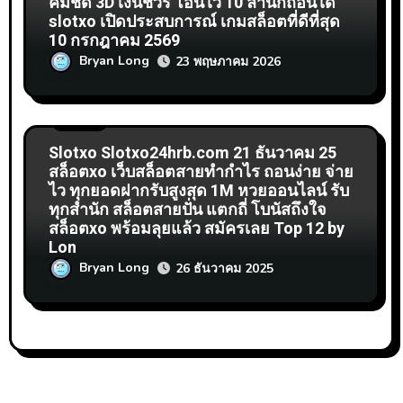
คมชัด 3D เงินชัวร์ โอนไว 10 ล้านก็ถอนได้
slotxo เปิดประสบการณ์ เกมสล็อตที่ดีที่สุด
10 กรกฎาคม 2569
Bryan Long
23 พฤษภาคม 2026
Slotxo
Slotxo Slotxo24hrb.com 21 ธันวาคม 25
สล็อตxo เว็บสล็อตสายทำกำไร ถอนง่าย จ่าย
ไว ทุกยอดฝากรับสูงสุด 1M หวยออนไลน์ รับ
ทุกสำนัก สล็อตสายปั่น แตกถี่ โบนัสถึงใจ
สล็อตxo พร้อมลุยแล้ว สมัครเลย Top 12 by
Lon
Bryan Long
26 ธันวาคม 2025