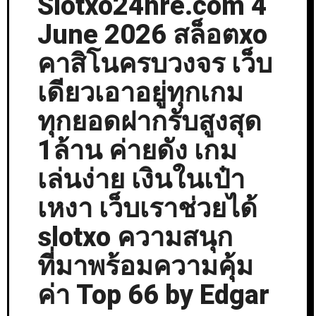
Slotxo24hre.com 4
June 2026 สล็อตxo
คาสิโนครบวงจร เว็บ
เดียวเอาอยู่ทุกเกม
ทุกยอดฝากรับสูงสุด
1ล้าน ค่ายดัง เกม
เล่นง่าย เงินในเป๋า
เหงา เว็บเราช่วยได้
slotxo ความสนุก
ที่มาพร้อมความคุ้ม
ค่า Top 66 by Edgar