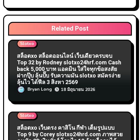
Related Post
Slotxo
สล็อตxo สล็อตออนไลน์ เว็บเดียวครบจบ
Top 32 by Rodney slotxo24hrf.com Cash
back 5,000 บาท แอดมิน ใส่ใจทุกข้อสงสัย
ฝากปุ๊บ ลุ้นปั๊บ รับความมัน slotxo สมัครง่าย
ลุ้นไว ได้ฟีล 3 สิงหา 2569
Bryan Long
18 มิถุนายน 2026
Slotxo
สล็อตxo เว็บตรง คาสิโน กีฬา เต็มรูปแบบ
Top 9 by Corey slotxo24hrd.com ภาพสวย