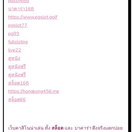
pussy888
บาคาร่า168
https://www.pgslot.golf
pgslot77
pg99
fullslotpg
live22
ดูหนัง
ดูหนังฟรี
ดูหนังฟรี
สล็อต168
https://hongkong456.me
สล็อต66
เว็บคาสิโนน่าเล่น ทั้ง
สล็อต
และ
บาคาร่า
ตึงจริงแตกบ่อย