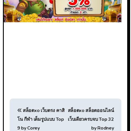
แนะแนว
สล็อตxo เว็บตรง คาสิ
สล็อตxo สล็อตออนไลน์
เรื่อง
โน กีฬา เต็มรูปแบบ Top
เว็บเดียวครบจบ Top 32
9 by Corey
by Rodney