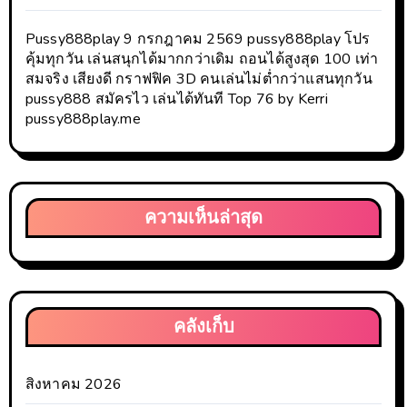
Pussy888play 9 กรกฎาคม 2569 pussy888play โปร
คุ้มทุกวัน เล่นสนุกได้มากกว่าเดิม ถอนได้สูงสุด 100 เท่า
สมจริง เสียงดี กราฟฟิค 3D คนเล่นไม่ต่ำกว่าแสนทุกวัน
pussy888 สมัครไว เล่นได้ทันที Top 76 by Kerri
pussy888play.me
ความเห็นล่าสุด
คลังเก็บ
สิงหาคม 2026