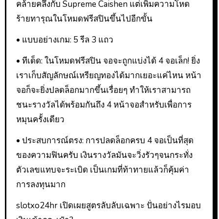
คล้ายคลึงกับ Supreme Caishen แต่เพิ่มความโหด
ร้ายทารุณในโหมดฟรีสปินขึ้นไปอีกขั้น
• แบบอย่างเกม: 5 รีล 3 แถว
• ทีเด็ด: ในโหมดฟรีสปิน จอจะถูกแบ่งได้ 4 จอเล็ก! ยิ่ง
เราเก็บสัญลักษณ์เหรียญทองได้มากเยอะแค่ไหน หน้า
จอก็จะยิ่งปลดล็อกมากขึ้นเรื่อยๆ ทำให้เราสามารถ
ชนะรางวัลได้พร้อมกันถึง 4 หน้าจอสำหรับเพื่อการ
หมุนครั้งเดียว
• ประสบการณ์ตรง: การปลดล็อกครบ 4 จอเป็นที่สุด
ของความฟินครับ เงินรางวัลมันจะวิ่งรัวๆจนกระทั่ง
ตัวเลขแทบจะระเบิด เป็นเกมที่ท้าทายแล้วก็คุ้มค่า
การลงทุนมาก
slotxo24hr เปิดเผยสูตรลับลับเฉพาะ ปั่นอย่างไรมอบ