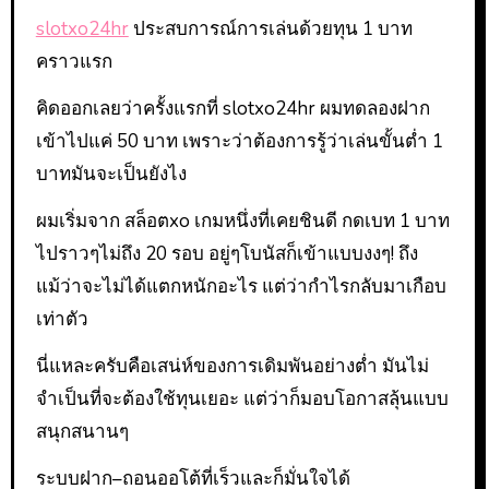
slotxo24hr
ประสบการณ์การเล่นด้วยทุน 1 บาท
คราวแรก
คิดออกเลยว่าครั้งแรกที่ slotxo24hr ผมทดลองฝาก
เข้าไปแค่ 50 บาท เพราะว่าต้องการรู้ว่าเล่นขั้นต่ำ 1
บาทมันจะเป็นยังไง
ผมเริ่มจาก สล็อตxo เกมหนึ่งที่เคยชินดี กดเบท 1 บาท
ไปราวๆไม่ถึง 20 รอบ อยู่ๆโบนัสก็เข้าแบบงงๆ! ถึง
แม้ว่าจะไม่ได้แตกหนักอะไร แต่ว่ากำไรกลับมาเกือบ
เท่าตัว
นี่แหละครับคือเสน่ห์ของการเดิมพันอย่างต่ำ มันไม่
จำเป็นที่จะต้องใช้ทุนเยอะ แต่ว่าก็มอบโอกาสลุ้นแบบ
สนุกสนานๆ
ระบบฝาก–ถอนออโต้ที่เร็วและก็มั่นใจได้