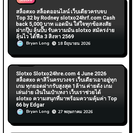
สล็อตxo สล็อตออนไลน์ เว็บเดียวครบจบ
Top 32 by Rodney slotxo24hrf.com Cash
back 5,000 บาท แอดมิน ใส่ใจทุกข้อสงสัย
ฝากปุ๊บ ลุ้นปั๊บ รับความมัน slotxo สมัครง่าย
ลุ้นไว ได้ฟีล 3 สิงหา 2569
Bryan Long
18 มิถุนายน 2026
Slotxo
Slotxo Slotxo24hre.com 4 June 2026
สล็อตxo คาสิโนครบวงจร เว็บเดียวเอาอยู่ทุก
เกม ทุกยอดฝากรับสูงสุด 1ล้าน ค่ายดัง เกม
เล่นง่าย เงินในเป๋าเหงา เว็บเราช่วยได้
slotxo ความสนุกที่มาพร้อมความคุ้มค่า Top
66 by Edgar
Bryan Long
27 พฤษภาคม 2026