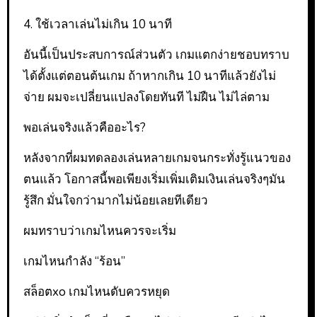
4. ใช้เวลาเล่นไม่เกิน 10 นาที
อันนี้เป็นประสบการณ์ส่วนตัว เกมแตกง่ายชอบทราบ
ได้ตั้งแต่ตอนต้นเกม ถ้าหากเกิน 10 นาทีแล้วยังไม่
จ่าย ผมจะเปลี่ยนแปลงโดยทันที ไม่ฝืน ไม่ไล่ตาม
พอเล่นจริงแล้วคืออะไร?
หลังจากที่ผมทดลองเล่นหลายเกมจนกระทั่งรู้แนวของ
ตนแล้ว โอกาสนี้พอเพียงเริ่มเพิ่มเติมเงินเล่นจริงๆมัน
รู้สึก มั่นใจกว่ามากไม่น้อยเลยทีเดียว
ผมทราบว่าเกมไหนควรจะเริ่ม
เกมไหนกำลัง “ร้อน”
สล็อตxo เกมไหนดับควรหยุด