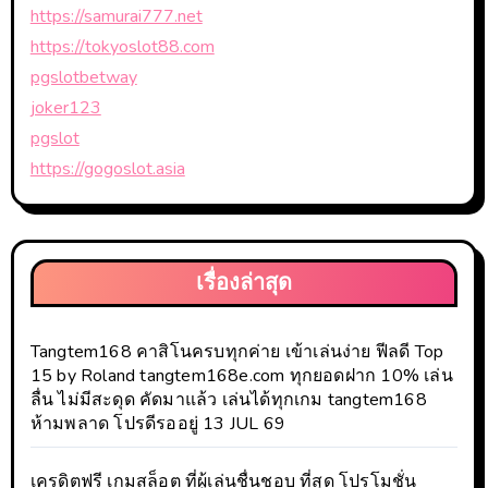
https://samurai777.net
https://tokyoslot88.com
pgslotbetway
joker123
pgslot
https://gogoslot.asia
เรื่องล่าสุด
Tangtem168 คาสิโนครบทุกค่าย เข้าเล่นง่าย ฟีลดี Top
15 by Roland tangtem168e.com ทุกยอดฝาก 10% เล่น
ลื่น ไม่มีสะดุด คัดมาแล้ว เล่นได้ทุกเกม tangtem168
ห้ามพลาด โปรดีรออยู่ 13 JUL 69
เครดิตฟรี เกมสล็อต ที่ผู้เล่นชื่นชอบ ที่สุด โปรโมชั่น