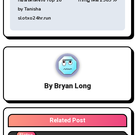
ก้อนโตได้จริง Top 16
กรกฎาคม 2569
by Tanisha
slotxo24hr.run
By
Bryan Long
Related Post
Slotxo