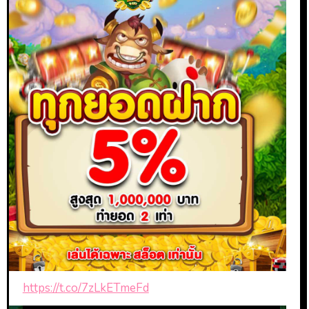
https://t.co/7zLkETmeFd