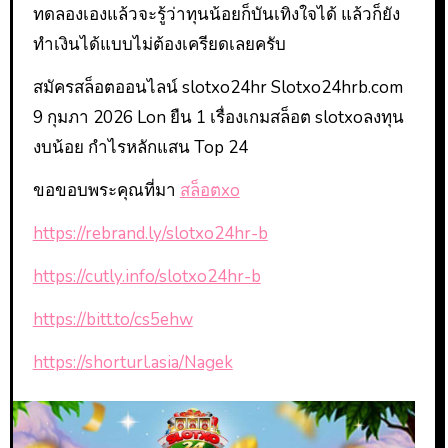
ทดลองเองแล้วจะรู้ว่าทุนน้อยก็บันเทิงใจได้ แล้วก็ยัง
ทำเงินได้แบบไม่ต้องเครียดเลยครับ
สมัครสล็อตออนไลน์ slotxo24hr Slotxo24hrb.com
9 กุมภา 2026 Lon ยืน 1 เรื่องเกมสล็อต slotxoลงทุน
งบน้อย กำไรหลักแสน Top 24
ขอขอบพระคุณที่มา
สล็อตxo
https://rebrand.ly/slotxo24hr-b
https://cutly.info/slotxo24hr-b
https://bitt.to/cs5ehw
https://shorturl.asia/Nagek