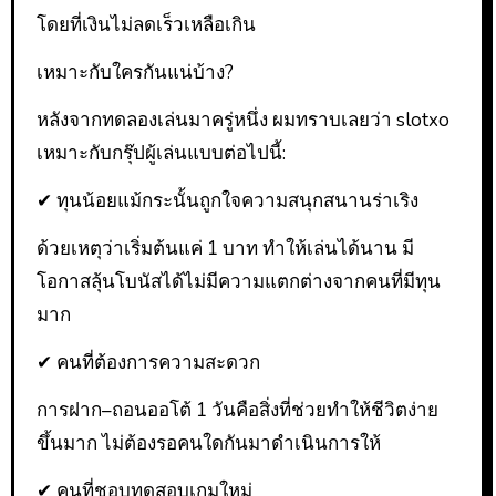
โดยที่เงินไม่ลดเร็วเหลือเกิน
เหมาะกับใครกันแน่บ้าง?
หลังจากทดลองเล่นมาครู่หนึ่ง ผมทราบเลยว่า slotxo
เหมาะกับกรุ๊ปผู้เล่นแบบต่อไปนี้:
✔ ทุนน้อยแม้กระนั้นถูกใจความสนุกสนานร่าเริง
ด้วยเหตุว่าเริ่มต้นแค่ 1 บาท ทำให้เล่นได้นาน มี
โอกาสลุ้นโบนัสได้ไม่มีความแตกต่างจากคนที่มีทุน
มาก
✔ คนที่ต้องการความสะดวก
การฝาก–ถอนออโต้ 1 วันคือสิ่งที่ช่วยทำให้ชีวิตง่าย
ขึ้นมาก ไม่ต้องรอคนใดกันมาดำเนินการให้
✔ คนที่ชอบทดสอบเกมใหม่