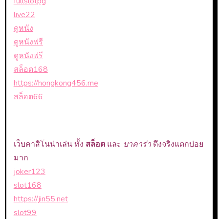
fullslotpg
live22
ดูหนัง
ดูหนังฟรี
ดูหนังฟรี
สล็อต168
https://hongkong456.me
สล็อต66
เว็บคาสิโนน่าเล่น ทั้ง
สล็อต
และ
บาคาร่า
ตึงจริงแตกบ่อย
มาก
joker123
slot168
https://jin55.net
slot99