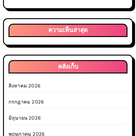
ความเห็นล่าสุด
คลังเก็บ
สิงหาคม 2026
กรกฎาคม 2026
มิถุนายน 2026
พฤษภาคม 2026