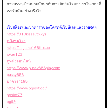
การบรรลุเป้าหมายมักมากับการตัดสินใจของเราในเวลาที่
เรารับมันอย่างจริงใจ
เว็บสล็อตและบาคาร่าของโครตดีเว็บนี้เล่นแล้วรวยจัดๆ
https://918kissauto.xyz
หนังชนโรง
https://sagame168th.club
joker123
ดูหนังออนไลน์
https://www.pussy888play.com
pussy888
บาคาร่า168
https://www.pgslot.golf
pgslot77
pg99