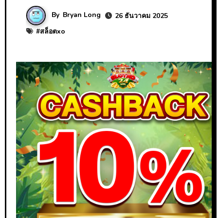
By
Bryan Long
26 ธันวาคม 2025
#
สล็อตxo