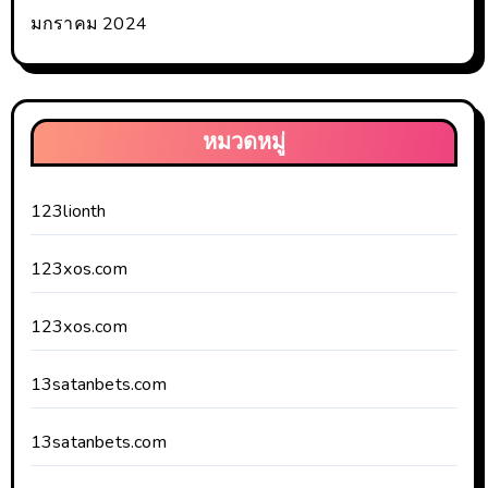
มกราคม 2024
หมวดหมู่
123lionth
123xos.com
123xos.com
13satanbets.com
13satanbets.com