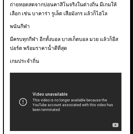
ถ่ายทอดสดจากบ่อนคาสิโนจริงในต่างถิ่น มีเกมให้
เลือก เช่น บาคาร่า รูเล็ต เสือมังกร แล้วก็ไฮโล
พนันกีฬา
มีครบทุกกีฬา อีกทั้งบอล บาสเก็ตบอล มวย แล้วก็อีส
ปอร์ต พร้อมราคาน้ำดีที่สุด
เกมประจำถิ่น