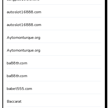
autoslot16888.com
autoslot16888.com
Aytomonturque.org
Aytomonturque.org
ba88th.com
ba88th.com
babet555.com
Baccarat