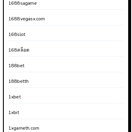
1688sagame
1688vegasx.com
168slot
168สล็อต
188bet
188betth
1xbet
1xbit
1xgameth.com