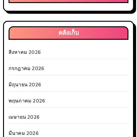
คลังเก็บ
สิงหาคม 2026
กรกฎาคม 2026
มิถุนายน 2026
พฤษภาคม 2026
เมษายน 2026
มีนาคม 2026