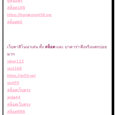
ดูหนังฟรี
สล็อต168
https://hongkong456.me
สล็อต66
เว็บคาสิโนน่าเล่น ทั้ง
สล็อต
และ
บาคาร่า
ตึงจริงแตกบ่อย
มาก
joker123
slot168
https://jin55.net
slot99
สล็อตเว็บตรง
jinda44
สล็อตเว็บตรง
สล็อต888