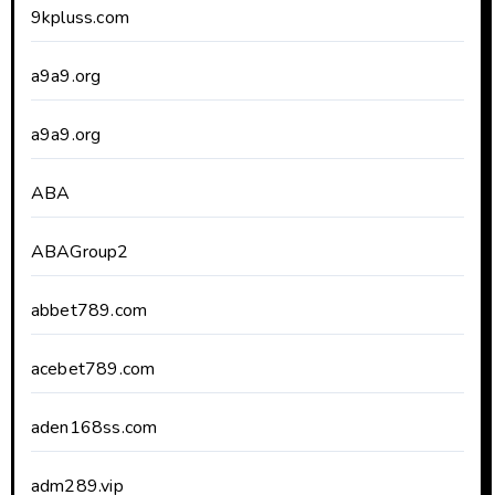
9kpluss.com
a9a9.org
a9a9.org
ABA
ABAGroup2
abbet789.com
acebet789.com
aden168ss.com
adm289.vip