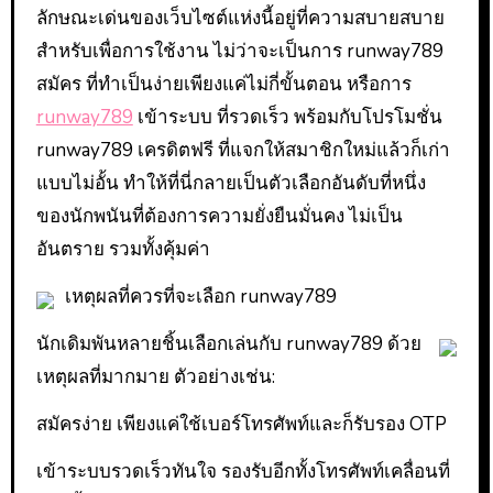
ลักษณะเด่นของเว็บไซต์แห่งนี้อยู่ที่ความสบายสบาย
สำหรับเพื่อการใช้งาน ไม่ว่าจะเป็นการ runway789
สมัคร ที่ทำเป็นง่ายเพียงแค่ไม่กี่ขั้นตอน หรือการ
runway789
เข้าระบบ ที่รวดเร็ว พร้อมกับโปรโมชั่น
runway789 เครดิตฟรี ที่แจกให้สมาชิกใหม่แล้วก็เก่า
แบบไม่อั้น ทำให้ที่นี่กลายเป็นตัวเลือกอันดับที่หนึ่ง
ของนักพนันที่ต้องการความยั่งยืนมั่นคง ไม่เป็น
อันตราย รวมทั้งคุ้มค่า
เหตุผลที่ควรที่จะเลือก runway789
นักเดิมพันหลายชิ้นเลือกเล่นกับ runway789 ด้วย
เหตุผลที่มากมาย ตัวอย่างเช่น:
สมัครง่าย เพียงแค่ใช้เบอร์โทรศัพท์และก็รับรอง OTP
เข้าระบบรวดเร็วทันใจ รองรับอีกทั้งโทรศัพท์เคลื่อนที่