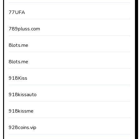
77UFA
789pluss.com
8lots.me
8lots.me
918Kiss
918kissauto
918kissme
928coins.vip