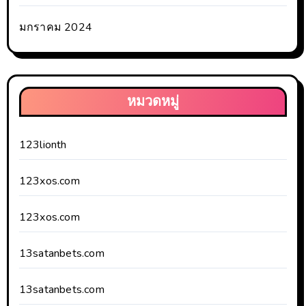
มกราคม 2024
หมวดหมู่
123lionth
123xos.com
123xos.com
13satanbets.com
13satanbets.com