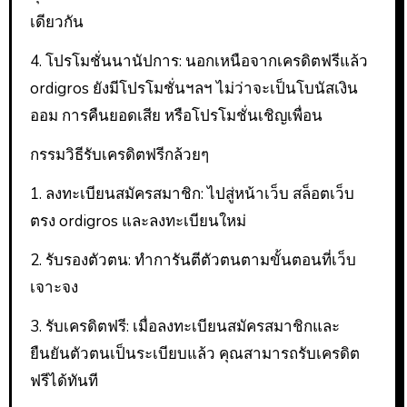
เดียวกัน
4. โปรโมชั่นนานัปการ: นอกเหนือจากเครดิตฟรีแล้ว
ordigros ยังมีโปรโมชั่นฯลฯ ไม่ว่าจะเป็นโบนัสเงิน
ออม การคืนยอดเสีย หรือโปรโมชั่นเชิญเพื่อน
กรรมวิธีรับเครดิตฟรีกล้วยๆ
1. ลงทะเบียนสมัครสมาชิก: ไปสู่หน้าเว็บ สล็อตเว็บ
ตรง ordigros และลงทะเบียนใหม่
2. รับรองตัวตน: ทำการันตีตัวตนตามขั้นตอนที่เว็บ
เจาะจง
3. รับเครดิตฟรี: เมื่อลงทะเบียนสมัครสมาชิกและ
ยืนยันตัวตนเป็นระเบียบแล้ว คุณสามารถรับเครดิต
ฟรีได้ทันที