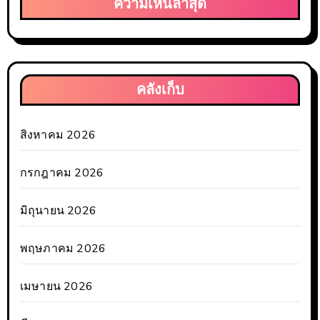
ความเห็นล่าสุด
คลังเก็บ
สิงหาคม 2026
กรกฎาคม 2026
มิถุนายน 2026
พฤษภาคม 2026
เมษายน 2026