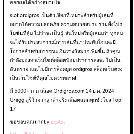
คอยผลได้อย่างสบายใจ
slot ordigros เป็นตัวเลือกที่เหมาะสำหรับผู้เล่นที่
อยากได้ความปลอดภัย ความสบายสบาย รวมทั้งโปร
โมชั่นที่คุ้ม ไม่ว่าจะเป็นผู้เล่นใหม่หรือผู้เล่นเก่า ทุกคน
จะได้รับประสบการณ์การเล่นที่น่าประทับใจและมี
โอกาสสำหรับการชนะเงินรางวัลมากเพิ่มขึ้น ถ้าคุณ
กำลังมองหาเว็บไซต์สล็อตป้อมปราการคงจะ ไม่เป็น
อันตราย และไม่มีการล็อคยูส ordigros สล็อตเว็บตรง
เป็นเว็บไซต์ที่คุณไม่ควรพลาด!
มี 5000+ เกม สล็อต Ordigros.com 14 ธ.ค. 2024
Gregg ดูรีวิวจากลูกค้าจริง สล็อตแตกทุกชั่วโมง Top
17
ขอขอบคุณมากby
pgslot