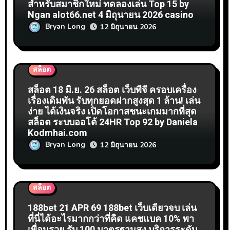
สำหรับสมาชิกใหม่ ทดลองเล่น Top 15 by
Ngan alot66.net 4 มิถุนายน 2026 casino
Bryan Long
12 มิถุนายน 2026
สล็อต
สล็อต 18 มิ.ย. 26 สล็อต เว็บพีจี ครอบเครื่อง
เรื่องเดิมพัน รับทุกยอดฝากสูงสุด 1 ล้าน! เล่น
ง่าย ได้เงินจริง เปิดโอกาสชนะเกมมากที่สุด
สล็อต ระบบออโต้ 24HR Top 92 by Daniela
Kodmhai.com
Bryan Long
12 มิถุนายน 2026
สล็อต
188bet 21 APR 69 188bet เว็บเดียวจบ เล่น
ที่นี่ได้อะไรมากกว่าที่คิด แคชแบค 10% พา
เพื่อนรวย รับ 100 มาตรฐานสูง บริการระดับ