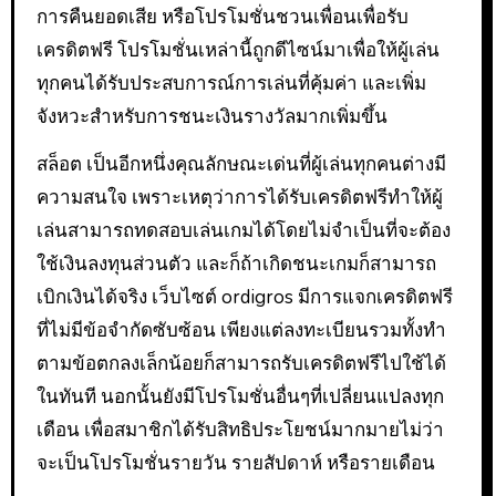
การคืนยอดเสีย หรือโปรโมชั่นชวนเพื่อนเพื่อรับ
เครดิตฟรี โปรโมชั่นเหล่านี้ถูกดีไซน์มาเพื่อให้ผู้เล่น
ทุกคนได้รับประสบการณ์การเล่นที่คุ้มค่า และเพิ่ม
จังหวะสำหรับการชนะเงินรางวัลมากเพิ่มขึ้น
สล็อต เป็นอีกหนึ่งคุณลักษณะเด่นที่ผู้เล่นทุกคนต่างมี
ความสนใจ เพราะเหตุว่าการได้รับเครดิตฟรีทำให้ผู้
เล่นสามารถทดสอบเล่นเกมได้โดยไม่จำเป็นที่จะต้อง
ใช้เงินลงทุนส่วนตัว และก็ถ้าเกิดชนะเกมก็สามารถ
เบิกเงินได้จริง เว็บไซต์ ordigros มีการแจกเครดิตฟรี
ที่ไม่มีข้อจำกัดซับซ้อน เพียงแต่ลงทะเบียนรวมทั้งทำ
ตามข้อตกลงเล็กน้อยก็สามารถรับเครดิตฟรีไปใช้ได้
ในทันที นอกนั้นยังมีโปรโมชั่นอื่นๆที่เปลี่ยนแปลงทุก
เดือน เพื่อสมาชิกได้รับสิทธิประโยชน์มากมายไม่ว่า
จะเป็นโปรโมชั่นรายวัน รายสัปดาห์ หรือรายเดือน