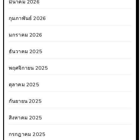
มีนาคม 2026
กุมภาพันธ์ 2026
มกราคม 2026
ธันวาคม 2025
พฤศจิกายน 2025
ตุลาคม 2025
กันยายน 2025
สิงหาคม 2025
กรกฎาคม 2025