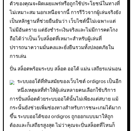
ตัวของคุณจะผิดเผยแพร่หรือถูกใช้ประโยชน์ในทางที่
ไม่เหมาะสม นอกเหนือจากนี้ การรีวิวจากผู้เล่นจริงยัง
เป็นหลักฐานที่ช่วยยืนยันว่า เว็บไซต์นี้ไม่เฉพาะแต่
ไม่มีอันตราย แต่ยังชำระเงินจริงและไม่มีการคดโกง
ถือได้ว่าเป็นเว็บสล็อตที่เหมาะสำหรับผู้เล่นที่
ปรารถนาความมั่นคงและยั่งยืนรวมทั้งปลอดภัยใน
การเล่น
ปั่น สล็อตพร้อมระบบ สล็อต ออโต้ แม่น เสถียรแน่นอน
ระบบออโต้ที่ทันสมัยของเว็บไซต์ ordigros เป็นอีก
หนึ่งเหตุผลที่ทำให้ผู้เล่นหลายคนเลือกใช้บริการ
การปั่นสล็อตด้วยระบบออโต้นั้นไม่เพียงแต่สบาย แม้
กระนั้นยังช่วยเพิ่มช่องทางสำหรับการชนะเกมได้มาก
ขึ้น ระบบออโต้ของ ordigros ถูกออกแบบมาให้ถูก
ต้องและก็เสถียรสูงสุด ไม่ว่าคุณจะปั่นสล็อตที่ไหนก็