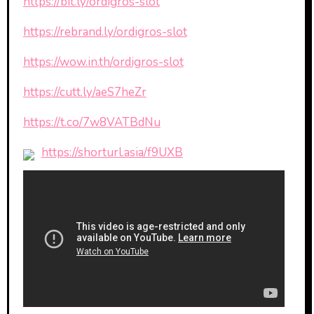
https://bit.ly/ordigros-slot
https://rebrand.ly/ordigros-slot
https://wow.in.th/ordigros-slot
https://cutt.ly/aeS7heZr
https://t.co/7w8VATBdNu
https://shorturl.asia/f9UXB