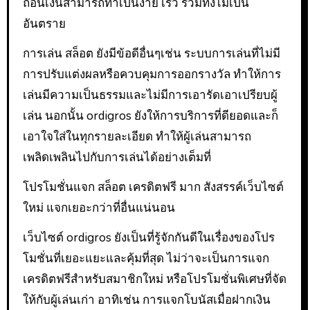
ถอนเงินสามารถทำเป็นง่าย เร็ว รวมทั้งไม่เป็น
อันตราย
การเล่น สล็อต ยังมีข้อดีอื่นๆเช่น ระบบการเล่นที่ไม่มี
การปรับแต่งผลหรือควบคุมการออกรางวัล ทำให้การ
เล่นมีความเป็นธรรมและไม่มีการเอารัดเอาเปรียบผู้
เล่น นอกนั้น ordigros ยังให้การบริการที่ดียอดและก็
เอาใจใส่ในทุกรายละเอียด ทำให้ผู้เล่นสามารถ
เพลิดเพลินไปกับการเล่นได้อย่างเต็มที่
โปรโมชั่นแจก สล็อต เครดิตฟรี มาก สังสรรค์เว็บไซต์
ใหม่ แจกเยอะกว่าที่อื่นแน่นอน
เว็บไซต์ ordigros ยังเป็นที่รู้จักกันดีในเรื่องของโปร
โมชั่นที่เยอะแยะและคุ้มที่สุด ไม่ว่าจะเป็นการแจก
เครดิตฟรีสำหรับสมาชิกใหม่ หรือโปรโมชั่นพิเศษที่จัด
ให้กับผู้เล่นเก่า อาทิเช่น การแจกโบนัสเมื่อฝากเงิน