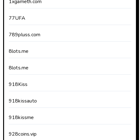
1xgameth.com
77UFA
789pluss.com
8lots.me
8lots.me
918Kiss
918kissauto
918kissme
928coins.vip