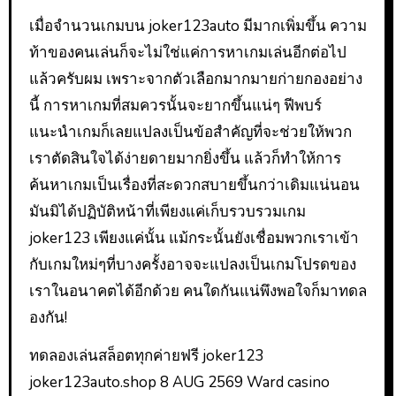
เมื่อจำนวนเกมบน joker123auto มีมากเพิ่มขึ้น ความ
ท้าของคนเล่นก็จะไม่ใช่แค่การหาเกมเล่นอีกต่อไป
แล้วครับผม เพราะจากตัวเลือกมากมายก่ายกองอย่าง
นี้ การหาเกมที่สมควรนั้นจะยากขึ้นแน่ๆ ฟีพบร์
แนะนำเกมก็เลยแปลงเป็นข้อสำคัญที่จะช่วยให้พวก
เราตัดสินใจได้ง่ายดายมากยิ่งขึ้น แล้วก็ทำให้การ
ค้นหาเกมเป็นเรื่องที่สะดวกสบายขึ้นกว่าเดิมแน่นอน
มันมิได้ปฏิบัติหน้าที่เพียงแค่เก็บรวบรวมเกม
joker123 เพียงแค่นั้น แม้กระนั้นยังเชื่อมพวกเราเข้า
กับเกมใหม่ๆที่บางครั้งอาจจะแปลงเป็นเกมโปรดของ
เราในอนาคตได้อีกด้วย คนใดกันแน่พึงพอใจก็มาทดล
องกัน!
ทดลองเล่นสล็อตทุกค่ายฟรี joker123
joker123auto.shop 8 AUG 2569 Ward casino