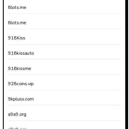
8lots.me
8lots.me
918Kiss
918kissauto
918kissme
928coins.vip
9kpluss.com
a9a9.org