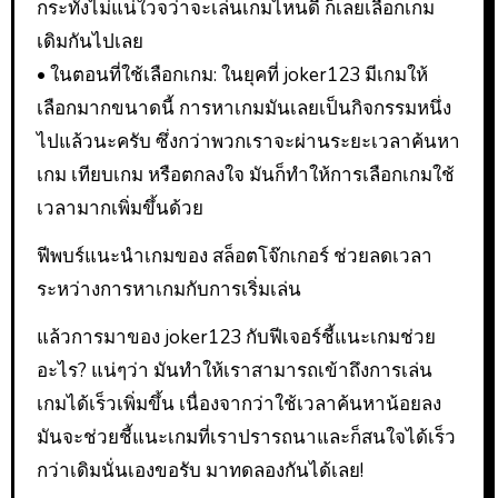
กระทั่งไม่แน่ใวจว่าจะเล่นเกมไหนดี ก็เลยเลือกเกม
เดิมกันไปเลย
• ในตอนที่ใช้เลือกเกม: ในยุคที่ joker123 มีเกมให้
เลือกมากขนาดนี้ การหาเกมมันเลยเป็นกิจกรรมหนึ่ง
ไปแล้วนะครับ ซึ่งกว่าพวกเราจะผ่านระยะเวลาค้นหา
เกม เทียบเกม หรือตกลงใจ มันก็ทำให้การเลือกเกมใช้
เวลามากเพิ่มขึ้นด้วย
ฟีพบร์แนะนำเกมของ สล็อตโจ๊กเกอร์ ช่วยลดเวลา
ระหว่างการหาเกมกับการเริ่มเล่น
แล้วการมาของ joker123 กับฟีเจอร์ชี้แนะเกมช่วย
อะไร? แน่ๆว่า มันทำให้เราสามารถเข้าถึงการเล่น
เกมได้เร็วเพิ่มขึ้น เนื่องจากว่าใช้เวลาค้นหาน้อยลง
มันจะช่วยชี้แนะเกมที่เราปรารถนาและก็สนใจได้เร็ว
กว่าเดิมนั่นเองขอรับ มาทดลองกันได้เลย!