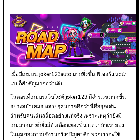
เมื่อมีเกมบน joker123auto มากยิ่งขึ้น ฟีเจอร์แนะนำ
เกมก็สำคัญมากกว่าเดิม
ในตอนที่เกมบนเว็บไซต์ joker123 มีจำนวนมากขึ้น
อย่างสม่ำเสมอ หลายๆคนอาจคิดว่านี่คือจุดเด่น
สำหรับคนเล่นสล็อตอย่างแท้จริง เพราะเหตุว่ายิ่งมี
เกมมากมายก็ยิ่งมีตัวเลือกเยอะขึ้น แต่ว่าถ้าเรามอง
ในมุมของการใช้งานจริงๆปัญหาคือ พวกเราจะใช้