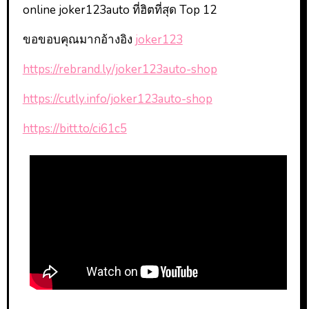
online joker123auto ที่ฮิตที่สุด Top 12
ขอขอบคุณมากอ้างอิง
joker123
https://rebrand.ly/joker123auto-shop
https://cutly.info/joker123auto-shop
https://bitt.to/ci61c5