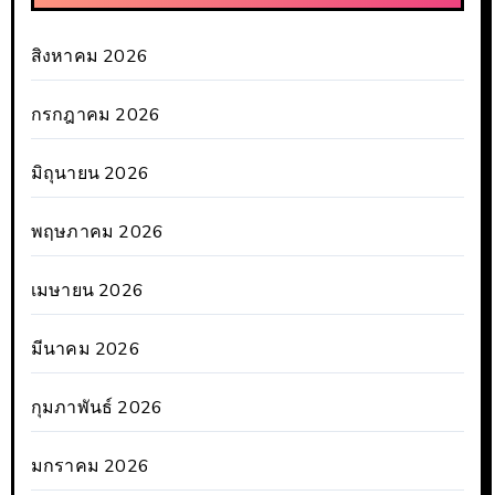
สิงหาคม 2026
กรกฎาคม 2026
มิถุนายน 2026
พฤษภาคม 2026
เมษายน 2026
มีนาคม 2026
กุมภาพันธ์ 2026
มกราคม 2026