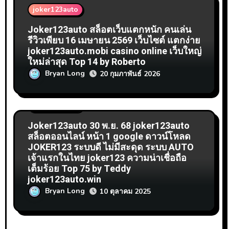
joker123auto
Joker123auto สล็อตเว็บแตกหนัก คนเล่น
รีวิวเพียบ 16 เมษายน 2569 เว็บไซต์ แตกง่าย
joker123auto.mobi casino online เว็บใหญ่
ใหม่ล่าสุด Top 14 by Roberto
Bryan Long
20 กุมภาพันธ์ 2026
joker123auto
Joker123auto 30 พ.ย. 68 joker123auto
สล็อตออนไลน์ หน้า 1 google ดาวน์โหลด
JOKER123 ระบบดี ไม่มีสะดุด ระบบ AUTO
เจ้าแรกในไทย joker123 ความน่าเชื่อถือ
เต็มร้อย Top 75 by Teddy
joker123auto.win
Bryan Long
10 ตุลาคม 2025