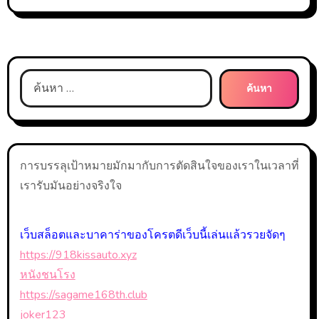
ค้นหา
สำหรับ:
การบรรลุเป้าหมายมักมากับการตัดสินใจของเราในเวลาที่
เรารับมันอย่างจริงใจ
เว็บสล็อตและบาคาร่าของโครตดีเว็บนี้เล่นแล้วรวยจัดๆ
https://918kissauto.xyz
หนังชนโรง
https://sagame168th.club
joker123