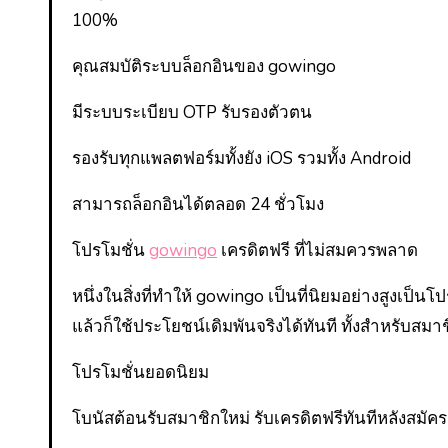
100%
คุณสมบัติระบบล็อกอินของ gowingo
มีระบบระเบียบ OTP รับรองตัวตน
รองรับทุกแพลตฟอร์มทั้งยัง iOS รวมทั้ง Android
สามารถล็อกอินได้ตลอด 24 ชั่วโมง
โปรโมชั่น
gowingo
เครดิตฟรี ที่ไม่สมควรพลาด
หนึ่งในสิ่งที่ทำให้ gowingo เป็นที่นิยมอย่างสูงเป็
แล้วก็ใช้ประโยชน์เดิมพันจริงได้ทันที ทั้งสำหรับสมา
โปรโมชั่นยอดนิยม
โบนัสต้อนรับสมาชิกใหม่ รับเครดิตฟรีทันทีหลังสมัคร