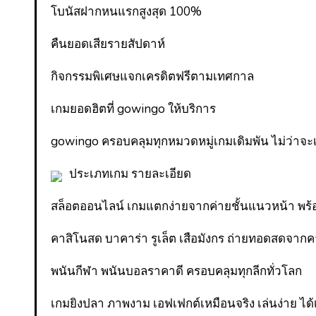
โบนัสฝากหนแรกสูงสุด 100%
คืนยอดเสียรายสัปดาห์
กิจกรรมพิเศษแจกเครดิตฟรีตามเทศกาล
เกมยอดฮิตที่ gowingo ให้บริการ
gowingo ครอบคลุมทุกหมวดหมู่เกมเดิมพัน ไม่ว่าจะเ
ประเภทเกม รายละเอียด
สล็อตออนไลน์ เกมแตกง่ายจากค่ายชั้นแนวหน้า พร้
คาสิโนสด บาคาร่า รูเล็ต เสือมังกร ถ่ายทอดสดจากค
พนันกีฬา พนันบอลราคาดี ครอบคลุมทุกลีกทั่วโลก
เกมยิงปลา ภาพงาม เอฟเฟกต์เหมือนจริง เล่นง่าย ได้เ