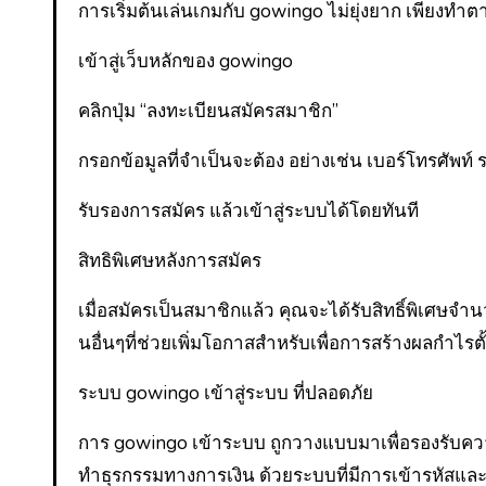
การเริ่มต้นเล่นเกมกับ gowingo ไม่ยุ่งยาก เพียงทำต
เข้าสู่เว็บหลักของ gowingo
คลิกปุ่ม “ลงทะเบียนสมัครสมาชิก”
กรอกข้อมูลที่จำเป็นจะต้อง อย่างเช่น เบอร์โทรศัพท์ ร
รับรองการสมัคร แล้วเข้าสู่ระบบได้โดยทันที
สิทธิพิเศษหลังการสมัคร
เมื่อสมัครเป็นสมาชิกแล้ว คุณจะได้รับสิทธิ์พิเศษจ
นอื่นๆที่ช่วยเพิ่มโอกาสสำหรับเพื่อการสร้างผลกำไรตั
ระบบ gowingo เข้าสู่ระบบ ที่ปลอดภัย
การ gowingo เข้าระบบ ถูกวางแบบมาเพื่อรองรับควา
ทำธุรกรรมทางการเงิน ด้วยระบบที่มีการเข้ารหัสและก็