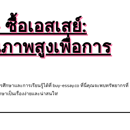
ซื้อเอสเสย์:
ภาพสูงเพื่อการ
ศึกษาและการเรียนรู้ได้ที่ buy-essay.co ที่นี่คุณจะพบทรัพยากรที่
าเป็นเรื่องง่ายและน่าสนใจ!