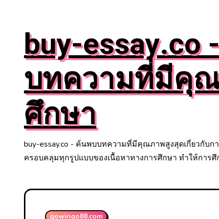
Skip
to
buy-essay.co - 
content
บทความที่มีคุณ
ศึกษา
buy-essay.co - ค้นพบบทความที่มีคุณภาพสูงสุดเกี่ยวกับการ
ครอบคลุมทุกรูปแบบของเนื้อหาทางการศึกษา ทำให้การศึกษ
gowingo88.com