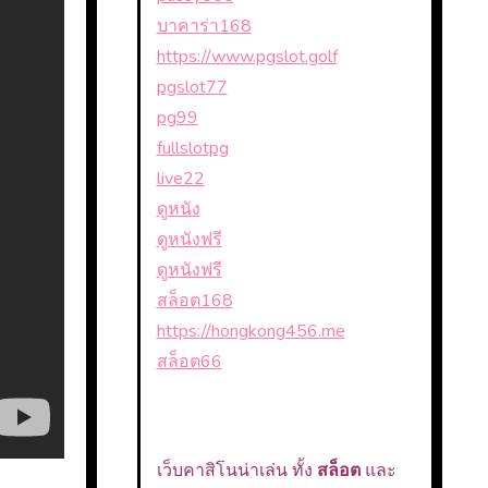
บาคาร่า168
https://www.pgslot.golf
pgslot77
pg99
fullslotpg
live22
ดูหนัง
ดูหนังฟรี
ดูหนังฟรี
สล็อต168
https://hongkong456.me
สล็อต66
เว็บคาสิโนน่าเล่น ทั้ง
สล็อต
และ