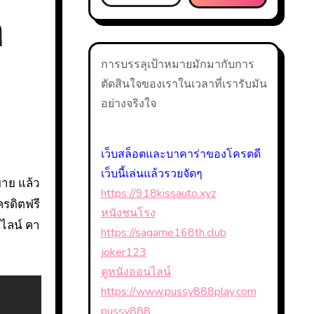
ู
การบรรลุเป้าหมายมักมากับการ
ตัดสินใจของเราในเวลาที่เรารับมัน
อย่างจริงใจ
เว็บสล็อตและบาคาร่าของโครตดี
เว็บนี้เล่นแล้วรวยจัดๆ
https://918kissauto.xyz
ครดิตฟรี
หนังชนโรง
นไลน์ คา
https://sagame168th.club
joker123
ดูหนังออนไลน์
https://www.pussy888play.com
pussy888