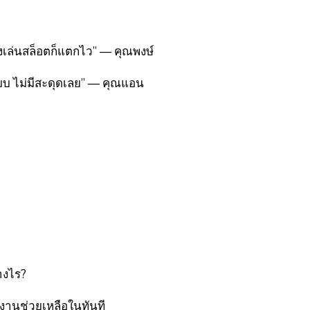
งเล่นสล็อตก็แตกไว” — คุณพงษ์
บบ ไม่มีสะดุดเลย” — คุณแอน
างไร?
ำงานช่วยเหลือในทันที