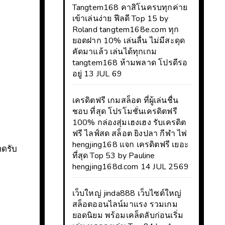
Tangtem168 คาสิโนครบทุกค่าย
เข้าเล่นง่าย ฟีลดี Top 15 by
Roland tangtem168e.com ทุก
ยอดฝาก 10% เล่นลื่น ไม่มีสะดุด
คัดมาแล้ว เล่นได้ทุกเกม
tangtem168 ห้ามพลาด โปรดีรอ
อยู่ 13 JUL 69
เครดิตฟรี เกมสล็อต ที่ผู้เล่นชื่น
ชอบ ที่สุด โปรโมชั่นเครดิตฟรี
100% กล่องสุ่มเฮงเฮง รับเครดิต
ฟรี ไลฟ์สด สล็อต ยิงปลา กีฬา ไพ่
hengjing168 แจก เครดิตฟรี เยอะ
กดรับ
ที่สุด Top 53 by Pauline
hengjing168d.com 14 JUL 2569
เว็บใหญ่ jinda888 เว็บไซต์ใหญ่
สล็อตออนไลน์มาแรง รวมเกม
ยอดนิยม พร้อมเคล็ดลับก่อนเริ่ม