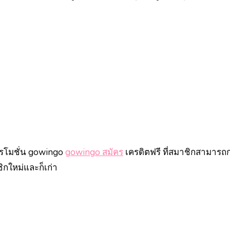
นโปรโมชั่น gowingo
gowingo สมัคร
เครดิตฟรี ที่สมาชิกสามารถ
ชิกใหม่และก็เก่า