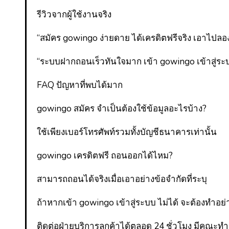
รีวิวจากผู้ใช้งานจริง
“สมัคร gowingo ง่ายดาย ได้เครดิตฟรีจริง เอาไปลอ
“ระบบฝากถอนเร็วทันใจมาก เข้า gowingo เข้าสู่ระ
FAQ ปัญหาที่พบได้มาก
gowingo สมัคร จำเป็นต้องใช้ข้อมูลอะไรบ้าง?
ใช้เพียงเบอร์โทรศัพท์รวมทั้งบัญชีธนาคารเท่านั้น
gowingo เครดิตฟรี ถอนออกได้ไหม?
สามารถถอนได้จริงเมื่อเอาอย่างข้อจำกัดที่ระบุ
ถ้าหากเข้า gowingo เข้าสู่ระบบ ไม่ได้ จะต้องทำอย่
ติดต่อฝ่ายบริการลูกค้าได้ตลอด 24 ชั่วโมง มีคณะท