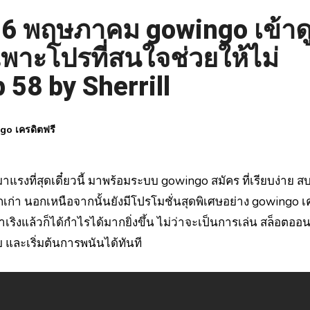
 26 พฤษภาคม gowingo เข้าด
พาะโปรที่สนใจช่วยให้ไม่
58 by Sherrill
go เครดิตฟรี
าชิกเก่า นอกเหนือจากนั้นยังมีโปรโมชั่นสุดพิเศษอย่าง gowingo เ
่าเริงแล้วก็ได้กำไรได้มากยิ่งขึ้น ไม่ว่าจะเป็นการเล่น สล็อตออ
และเริ่มต้นการพนันได้ทันที