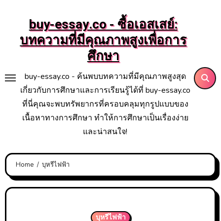
Skip
to
buy-essay.co - ซื้อเอสเสย์:
content
บทความที่มีคุณภาพสูงเพื่อการ
ศึกษา
buy-essay.co - ค้นพบบทความที่มีคุณภาพสูงสุด
เกี่ยวกับการศึกษาและการเรียนรู้ได้ที่ buy-essay.co
ที่นี่คุณจะพบทรัพยากรที่ครอบคลุมทุกรูปแบบของ
เนื้อหาทางการศึกษา ทำให้การศึกษาเป็นเรื่องง่าย
และน่าสนใจ!
Home
บุหรีไฟฟ้า
บุหรีไฟฟ้า