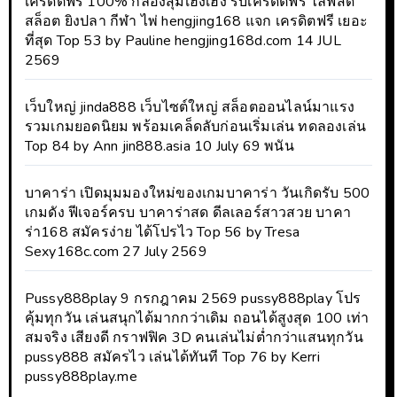
เครดิตฟรี 100% กล่องสุ่มเฮงเฮง รับเครดิตฟรี ไลฟ์สด
สล็อต ยิงปลา กีฬา ไพ่ hengjing168 แจก เครดิตฟรี เยอะ
ที่สุด Top 53 by Pauline hengjing168d.com 14 JUL
2569
เว็บใหญ่ jinda888 เว็บไซต์ใหญ่ สล็อตออนไลน์มาแรง
รวมเกมยอดนิยม พร้อมเคล็ดลับก่อนเริ่มเล่น ทดลองเล่น
Top 84 by Ann jin888.asia 10 July 69 พนัน
บาคาร่า เปิดมุมมองใหม่ของเกมบาคาร่า วันเกิดรับ 500
เกมดัง ฟีเจอร์ครบ บาคาร่าสด ดีลเลอร์สาวสวย บาคา
ร่า168 สมัครง่าย ได้โปรไว Top 56 by Tresa
Sexy168c.com 27 July 2569
Pussy888play 9 กรกฎาคม 2569 pussy888play โปร
คุ้มทุกวัน เล่นสนุกได้มากกว่าเดิม ถอนได้สูงสุด 100 เท่า
สมจริง เสียงดี กราฟฟิค 3D คนเล่นไม่ต่ำกว่าแสนทุกวัน
pussy888 สมัครไว เล่นได้ทันที Top 76 by Kerri
pussy888play.me