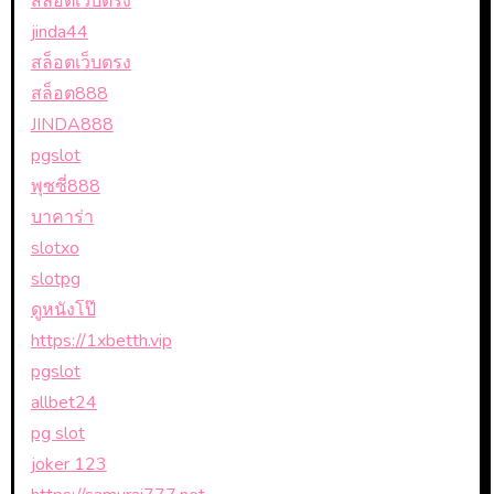
สล็อตเว็บตรง
jinda44
สล็อตเว็บตรง
สล็อต888
JINDA888
pgslot
พุซซี่888
บาคาร่า
slotxo
slotpg
ดูหนังโป๊
https://1xbetth.vip
pgslot
allbet24
pg slot
joker 123