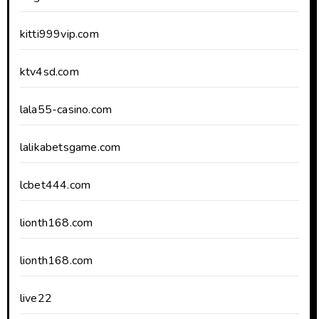
kitti999vip.com
ktv4sd.com
lala55-casino.com
lalikabetsgame.com
lcbet444.com
lionth168.com
lionth168.com
live22