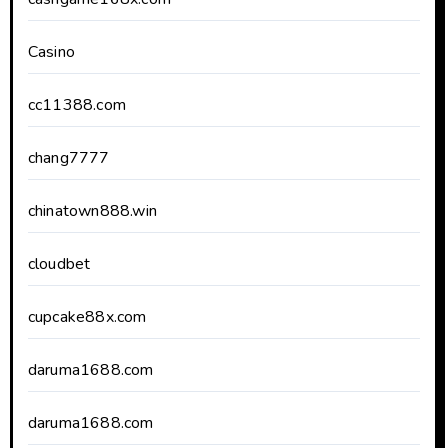
Casino
cc11388.com
chang7777
chinatown888.win
cloudbet
cupcake88x.com
daruma1688.com
daruma1688.com