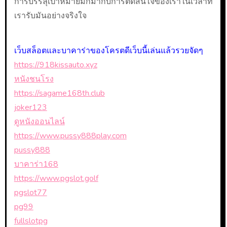
การบรรลุเป้าหมายมักมากับการตัดสินใจของเราในเวลาที่
เรารับมันอย่างจริงใจ
เว็บสล็อตและบาคาร่าของโครตดีเว็บนี้เล่นแล้วรวยจัดๆ
https://918kissauto.xyz
หนังชนโรง
https://sagame168th.club
joker123
ดูหนังออนไลน์
https://www.pussy888play.com
pussy888
บาคาร่า168
https://www.pgslot.golf
pgslot77
pg99
fullslotpg