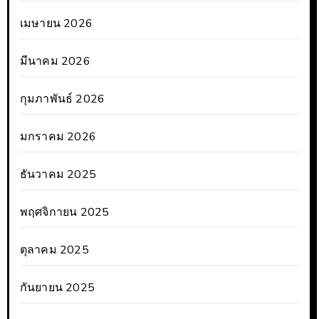
เมษายน 2026
มีนาคม 2026
กุมภาพันธ์ 2026
มกราคม 2026
ธันวาคม 2025
พฤศจิกายน 2025
ตุลาคม 2025
กันยายน 2025