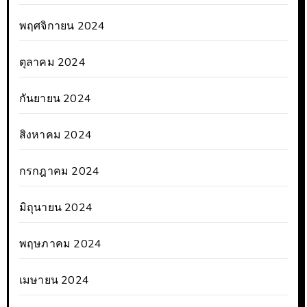
พฤศจิกายน 2024
ตุลาคม 2024
กันยายน 2024
สิงหาคม 2024
กรกฎาคม 2024
มิถุนายน 2024
พฤษภาคม 2024
เมษายน 2024