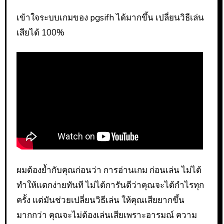
เข้าใจระบบเกมของ pgsifh ได้มากขึ้น เปลี่ยนวิธีเล่น
เสียได้ 100%
ผมต้องย้ำกับคุณก่อนว่า การอ่านเกม ก่อนเล่น ไม่ได้
ทำให้แตกง่ายทันที ไม่ได้การันตีว่าคุณจะได้กำไรทุก
ครั้ง แต่มันช่วยเปลี่ยนวิธีเล่น ให้คุณเสียยากขึ้น
มากกว่า คุณจะไม่ต้องเล่นเสียเพราะอารมณ์ ความ