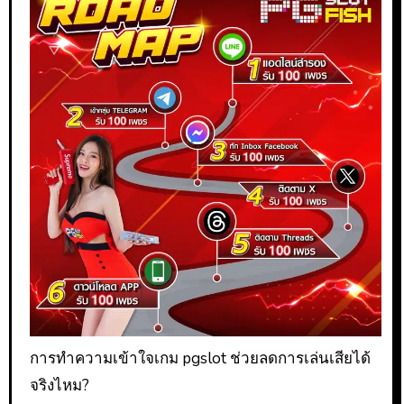
การทำความเข้าใจเกม pgslot ช่วยลดการเล่นเสียได้
จริงไหม?