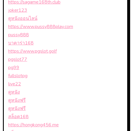
https://sagame168th.club
joker123
ดูหนังออนไลน์
https://www.pussy888play.com
pussy888
บาคาร่า168
https://www.pgslot.golf
pgslot77
pg99
fullslotpg
live22
ดูหนัง
ดูหนังฟรี
ดูหนังฟรี
สล็อต168
https://hongkong456.me