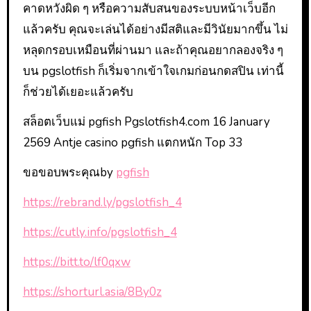
คาดหวังผิด ๆ หรือความสับสนของระบบหน้าเว็บอีก
แล้วครับ คุณจะเล่นได้อย่างมีสติและมีวินัยมากขึ้น ไม่
หลุดกรอบเหมือนที่ผ่านมา และถ้าคุณอยากลองจริง ๆ
บน pgslotfish ก็เริ่มจากเข้าใจเกมก่อนกดสปิน เท่านี้
ก็ช่วยได้เยอะแล้วครับ
สล็อตเว็บแม่ pgfish Pgslotfish4.com 16 January
2569 Antje casino pgfish แตกหนัก Top 33
ขอขอบพระคุณby
pgfish
https://rebrand.ly/pgslotfish_4
https://cutly.info/pgslotfish_4
https://bitt.to/lf0qxw
https://shorturl.asia/8By0z