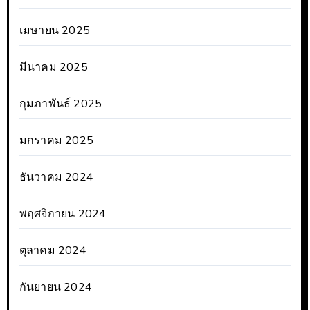
เมษายน 2025
มีนาคม 2025
กุมภาพันธ์ 2025
มกราคม 2025
ธันวาคม 2024
พฤศจิกายน 2024
ตุลาคม 2024
กันยายน 2024