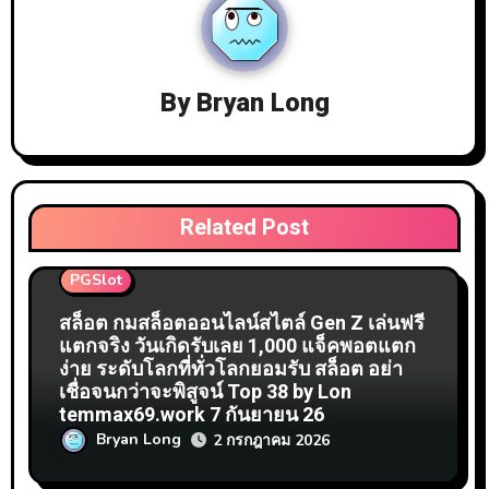
By
Bryan Long
Related Post
PGSlot
สล็อต กมสล็อตออนไลน์สไตล์ Gen Z เล่นฟรี
แตกจริง วันเกิดรับเลย 1,000 แจ็คพอตแตก
ง่าย ระดับโลกที่ทั่วโลกยอมรับ สล็อต อย่า
เชื่อจนกว่าจะพิสูจน์ Top 38 by Lon
temmax69.work 7 กันยายน 26
Bryan Long
2 กรกฎาคม 2026