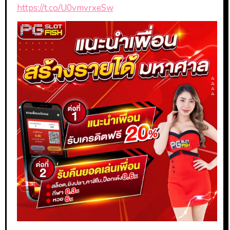
https://t.co/U0vmvrxeSw