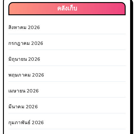
คลังเก็บ
สิงหาคม 2026
กรกฎาคม 2026
มิถุนายน 2026
พฤษภาคม 2026
เมษายน 2026
มีนาคม 2026
กุมภาพันธ์ 2026