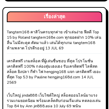
เรื่องล่าสุด
Tangtem168 คาสิโนครบทุกค่าย เข้าเล่นง่าย ฟีลดี Top
15 by Roland tangtem168e.com ทุกยอดฝาก 10% เล่น
ลื่น ไม่มีสะดุด คัดมาแล้ว เล่นได้ทุกเกม tangtem168
ห้ามพลาด โปรดีรออยู่ 13 JUL 69
เครดิตฟรี เกมสล็อต ที่ผู้เล่นชื่นชอบ ที่สุด โปรโมชั่น
เครดิตฟรี 100% กล่องสุ่มเฮงเฮง รับเครดิตฟรี ไลฟ์สด
สล็อต ยิงปลา กีฬา ไพ่ hengjing168 แจก เครดิตฟรี เยอะ
ที่สุด Top 53 by Pauline hengjing168d.com 14 JUL
2569
เว็บใหญ่ jinda888 เว็บไซต์ใหญ่ สล็อตออนไลน์มาแรง
รวมเกมยอดนิยม พร้อมเคล็ดลับก่อนเริ่มเล่น ทดลองเล่น
Top 84 by Ann jin888.asia 10 July 69 พนัน