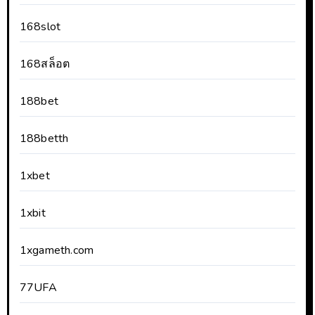
168slot
168สล็อต
188bet
188betth
1xbet
1xbit
1xgameth.com
77UFA