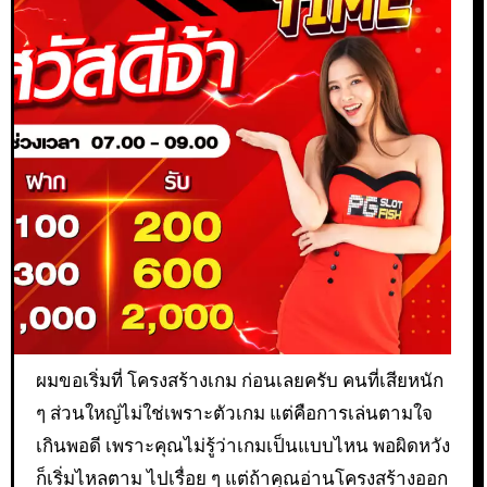
ผมขอเริ่มที่ โครงสร้างเกม ก่อนเลยครับ คนที่เสียหนัก
ๆ ส่วนใหญ่ไม่ใช่เพราะตัวเกม แต่คือการเล่นตามใจ
เกินพอดี เพราะคุณไม่รู้ว่าเกมเป็นแบบไหน พอผิดหวัง
ก็เริ่มไหลตาม ไปเรื่อย ๆ แต่ถ้าคุณอ่านโครงสร้างออก