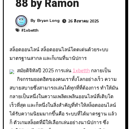
88 by Ramon
By
Bryan Long
26 สิงหาคม 2025
#
1xbetth
สล็อตออนไลน์ สล็อตออนไลน์โดดเด่นด้วยระบบ
มาตรฐานสากล และก็เกมที่นานัปการ
สมัยดิจิทัลปี 2025 การเล่น
1xbetth
กลายเป็น
กิจกรรมยอดฮิตของคนเราทั้งโลกอย่างเร็ว ความ
สบายสบายซึ่งสามารถเล่นได้ทุกที่ที่ต้องการ ทำให้มัน
กลายเป็นหนึ่งในความเพลิดเพลินออนไลน์ที่เติบโต
เร็วที่สุด และก็หนึ่งในสิ่งสำคัญที่ทำให้สล็อตออนไลน์
ได้รับความนิยมมากขึ้นคือ ระบบที่ได้มาตรฐาน แล้ว
ก็ ตัวเกมสล็อตที่มีให้เลือกเล่นอย่างนานัปการ ซึ่ง