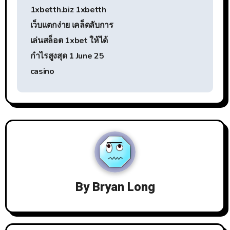
1xbetth.biz 1xbetth
เว็บแตกง่าย เคล็ดลับการ
เล่นสล็อต 1xbet ให้ได้
กำไรสูงสุด 1 June 25
casino
By
Bryan Long