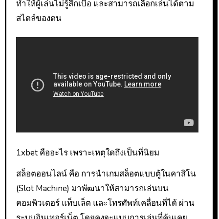
ทำให้ผู้เล่นไม่รู้สึกเบื่อ และสามารถเลือกเล่นได้ตาม
สไตล์ของตน
1xbet คืออะไร เพราะเหตุใดถึงเป็นที่นิยม
สล็อตออนไลน์ คือ การนำเกมสล็อตแบบตู้ในคาสิโน
(Slot Machine) มาพัฒนาให้สามารถเล่นบน
คอมพิวเตอร์ แท็บเล็ต และโทรศัพท์เคลื่อนที่ได้ ผ่าน
ระบบอินเทอร์เน็ต โดยคงจะแบบการเล่นที่คุ้นเคย