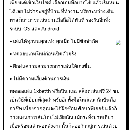
เพียงแค่เข้าเว็บไซต์ เลือกเกมที่อยากได้ แล้วเริ่มหมุน
ได้เลย ไม่ว่าจะอยู่ที่บ้าน ที่ทำงาน หรือระหว่างเดิน
ทาง ก็สามารถเล่นผ่านมือถือได้ทันที รองรับอีกทั้ง
ระบบ iOS และ Android
• เล่นได้ทุกหนทุกแห่ง ทุกเมื่อ ไม่มีข้อจำกัด
• ทดสอบเกมใหม่ก่อนเปิดตัวจริง
• ฝึกฝนความสามารถการเล่นให้เก่งขึ้น
• ไม่มีความเสี่ยงด้านการเงิน
ทดลองเล่น 1xbetth ฟรีสปิน และ สล็อตเล่นฟรี 24 ชม.
เป็นวิธีที่เยี่ยมที่สุดสำหรับอีกทั้งมือใหม่และนักปั่นมือ
อาชีพ เนื่องจากคุณจะได้ฝึกซ้อม ศึกษาฟีเจอร์ แล้วก็
วางแผนการเล่นโดยไม่เสียเงินแม้กระทั้งบาทเดียว
เมื่อพร้อมแล้วพอหลังจากนั้นก็ค่อยก้าวสู่การเล่นด้วย