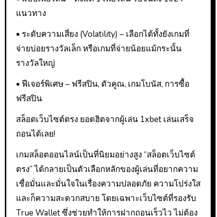
แนวทาง
• ระดับความเสี่ยง (Volatility) – เลือกได้ทั้งยังเกมที่
จ่ายบ่อยรางวัลเล็ก หรือเกมที่จ่ายน้อยแม้กระนั้น
รางวัลใหญ่
• ฟีเจอร์พิเศษ – ฟรีสปิน, ตัวคูณ, เกมโบนัส, การซื้อ
ฟรีสปิน
สล็อตเว็บไซต์ตรง ยอดฮิตจากผู้เล่น 1xbet เล่นเสร็จ
ถอนได้เลย!
เกมสล็อตออนไลน์เป็นที่นิยมอย่างสูง “สล็อตเว็บไซต์
ตรง” ได้กลายเป็นตัวเลือกหลักของผู้เล่นที่อยากความ
เชื่อมั่นและมั่นใจในเรื่องความปลอดภัย ความโปร่งใส
และก็ความสะดวกสบาย โดยเฉพาะเว็บไซต์ที่รองรับ
True Wallet ซึ่งช่วยทำให้การฝากถอนเร็วไว ไม่ต้อง