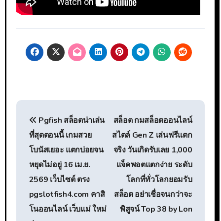
แนะแนว
Pgfish สล็อตน่าเล่น
สล็อต กมสล็อตออนไลน์
เรื่อง
ที่สุดตอนนี้ เกมสวย
สไตล์ Gen Z เล่นฟรีแตก
โบนัสเยอะ แตกบ่อยจน
จริง วันเกิดรับเลย 1,000
หยุดไม่อยู่ 16 เม.ย.
แจ็คพอตแตกง่าย ระดับ
2569 เว็บไซต์ ตรง
โลกที่ทั่วโลกยอมรับ
pgslotfish4.com คาสิ
สล็อต อย่าเชื่อจนกว่าจะ
โนออนไลน์ เว็บแม่ ใหม่
พิสูจน์ Top 38 by Lon