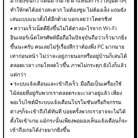
มากยิ่งขึ้นกว่าเดิมมากมาย ตำแหน่งการวางปุ่มต่างๆ
ทำให้กดได้อย่างสะดวก ไม่ต้องซูม ไม่ต้องเล็ง แถมยัง
เล่นแบบแนวตั้งได้อีกด้วย บอกเลยว่าโคตรชิล!
• ความเร็วเน็ตดียิ่งขึ้นไม่ได้ต่างอะไรจาก Wi-Fi:
อินเทอร์เน็ตโทรศัพท์มือถือในปัจจุบันถือว่าเร็วมากยิ่ง
ขึ้นนะครับ คนเลยไม่รู้เรื่องสึกว่าต้องพึ่ง PC มากมาย
เท่าก่อนหน้า ไม่ว่าจะอยู่ภายนอกหรืออยู่บ้านก็เล่นได้
ตลอดเวลา เกมโหลดไวขึ้น ภาพไม่กระตุก ยังไงก็แล้ว
แต่กว่า
• ระบบแจ้งเตือนและเข้าถึงเร็ว: มือถือเป็นเครื่องใช้
ไม้สอยที่อยู่กับพวกเราตลอดระยะเวลาอยู่แล้ว เพียง
พอเว็บไซต์มีระบบแจ้งเตือนโปรโมชันหรือกิจกรรม
ต่างๆก็จะเข้าถึงได้ทันที บ่อยครั้งพวกเราอาจจะไม่ได้
ตั้งใจเข้าเกม แม้กระนั้นเพียงพอมองเห็นแจ้งเตือนก็จะ
เข้าถึงเกมได้ง่ายมากยิ่งขึ้น