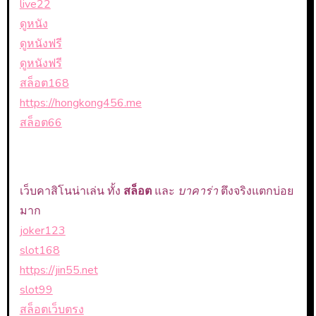
live22
ดูหนัง
ดูหนังฟรี
ดูหนังฟรี
สล็อต168
https://hongkong456.me
สล็อต66
เว็บคาสิโนน่าเล่น ทั้ง
สล็อต
และ
บาคาร่า
ตึงจริงแตกบ่อย
มาก
joker123
slot168
https://jin55.net
slot99
สล็อตเว็บตรง