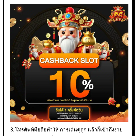
3. โทรศัพท์มือถือทำให้ การเล่นดูถูก แล้วก็เข้าถึงง่าย