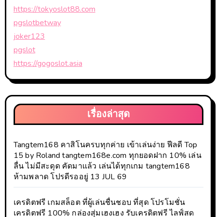
https://tokyoslot88.com
pgslotbetway
joker123
pgslot
https://gogoslot.asia
เรื่องล่าสุด
Tangtem168 คาสิโนครบทุกค่าย เข้าเล่นง่าย ฟีลดี Top
15 by Roland tangtem168e.com ทุกยอดฝาก 10% เล่น
ลื่น ไม่มีสะดุด คัดมาแล้ว เล่นได้ทุกเกม tangtem168
ห้ามพลาด โปรดีรออยู่ 13 JUL 69
เครดิตฟรี เกมสล็อต ที่ผู้เล่นชื่นชอบ ที่สุด โปรโมชั่น
เครดิตฟรี 100% กล่องสุ่มเฮงเฮง รับเครดิตฟรี ไลฟ์สด