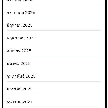
กรกฎาคม 2025
มิถุนายน 2025
พฤษภาคม 2025
เมษายน 2025
มีนาคม 2025
กุมภาพันธ์ 2025
มกราคม 2025
ธันวาคม 2024