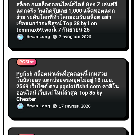
สล็อต กมสล็อตออนไลน์สไตล์ Gen Z เล่นฟรี
แตกจริง วันเกิดรับเลย 1,000 แจ็คพอตแตก
ง่าย ระดับโลกที่ทั่วโลกยอมรับ สล็อต อย่า
เชื่อจนกว่าจะพิสูจน์ Top 38 by Lon
temmax69.work 7 กันยายน 26
Bryan Long
2 กรกฎาคม 2026
PGSlot
Pgfish สล็อตน่าเล่นที่สุดตอนนี้ เกมสวย
โบนัสเยอะ แตกบ่อยจนหยุดไม่อยู่ 16 เม.ย.
2569 เว็บไซต์ ตรง pgslotfish4.com คาสิโน
ออนไลน์ เว็บแม่ ใหม่ล่าสุด Top 85 by
Chester
Bryan Long
17 เมษายน 2026