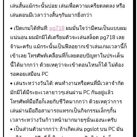
เล่นสั้นแม้กระนั้นบ่อย เล่นเพื่อความเครียดลดลง หรือ
เล่นตอนมีเวลาว่างสั้นๆกันมากยิ่งกว่า
• เปิดเกมได้ทันที:
pg718
ผมมั่นใจว่ามีคนเป็นแบบผม
แน่นอน ผมมักมิได้เตรียมตัวจะเล่นสล็อต pg718 เลย
จ้านะครับ แม้กระนั้นเป็นฟีลอยากเข้าเล่นเกมเวลานี้ก็
เข้าเลย โทรศัพท์เคลื่อนที่ก็เลยตอบปัญหาในประเด็น
นี้ได้มากกว่า ด้วยเหตุว่าจะเข้าตอนไหนก็ได้ ไม่ต้อง
รอคอยเสมือน PC
• เล่นระหว่างวันได้: คนทำงานหรือคนที่มีเวลาจำกัด
มักมิได้มีระยะเวลายาวๆเล่นผ่าน PC กันอยู่แล้ว
โทรศัพท์มือถือก็เลยกับชีวิตมากกว่า ด้วยเหตุว่าการ
เล่นผ่านมือถือสามารถแทรกเป็นกิจกรรมเล็กๆกั้น
เวลาระหว่างวันก้าวหน้ามากมายๆนั่นเองนะครับ
• เป็นส่วนตัวมากกว่า: ถ้าเกิดเล่น pgslot บน PC มัน