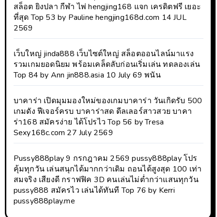
สล็อต ยิงปลา กีฬา ไพ่ hengjing168 แจก เครดิตฟรี เยอะ
ที่สุด Top 53 by Pauline hengjing168d.com 14 JUL
2569
เว็บใหญ่ jinda888 เว็บไซต์ใหญ่ สล็อตออนไลน์มาแรง
รวมเกมยอดนิยม พร้อมเคล็ดลับก่อนเริ่มเล่น ทดลองเล่น
Top 84 by Ann jin888.asia 10 July 69 พนัน
บาคาร่า เปิดมุมมองใหม่ของเกมบาคาร่า วันเกิดรับ 500
เกมดัง ฟีเจอร์ครบ บาคาร่าสด ดีลเลอร์สาวสวย บาคา
ร่า168 สมัครง่าย ได้โปรไว Top 56 by Tresa
Sexy168c.com 27 July 2569
Pussy888play 9 กรกฎาคม 2569 pussy888play โปร
คุ้มทุกวัน เล่นสนุกได้มากกว่าเดิม ถอนได้สูงสุด 100 เท่า
สมจริง เสียงดี กราฟฟิค 3D คนเล่นไม่ต่ำกว่าแสนทุกวัน
pussy888 สมัครไว เล่นได้ทันที Top 76 by Kerri
pussy888play.me