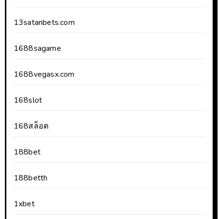
13satanbets.com
1688sagame
1688vegasx.com
168slot
168สล็อต
188bet
188betth
1xbet