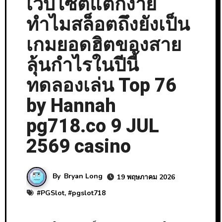
เว็บไซต์แตกง่าย
ทำไมสล็อตถึงยังเป็น
เกมยอดฮิตของสาย
ลุ้นกำไรในปีนี้
ทดลองเล่น Top 76
by Hannah
pg718.co 9 JUL
2569 casino
By
Bryan Long
19 พฤษภาคม 2026
#
PGSlot
, #
pgslot718