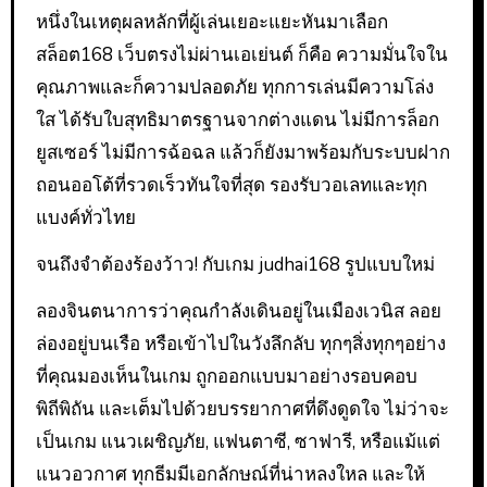
หนึ่งในเหตุผลหลักที่ผู้เล่นเยอะแยะหันมาเลือก
สล็อต168 เว็บตรงไม่ผ่านเอเย่นต์ ก็คือ ความมั่นใจใน
คุณภาพและก็ความปลอดภัย ทุกการเล่นมีความโล่ง
ใส ได้รับใบสุทธิมาตรฐานจากต่างแดน ไม่มีการล็อก
ยูสเซอร์ ไม่มีการฉ้อฉล แล้วก็ยังมาพร้อมกับระบบฝาก
ถอนออโต้ที่รวดเร็วทันใจที่สุด รองรับวอเลทและทุก
แบงค์ทั่วไทย
จนถึงจำต้องร้องว้าว! กับเกม judhai168 รูปแบบใหม่
ลองจินตนาการว่าคุณกำลังเดินอยู่ในเมืองเวนิส ลอย
ล่องอยู่บนเรือ หรือเข้าไปในวังลึกลับ ทุกๆสิ่งทุกๆอย่าง
ที่คุณมองเห็นในเกม ถูกออกแบบมาอย่างรอบคอบ
พิถีพิถัน และเต็มไปด้วยบรรยากาศที่ดึงดูดใจ ไม่ว่าจะ
เป็นเกม แนวเผชิญภัย, แฟนตาซี, ซาฟารี, หรือแม้แต่
แนวอวกาศ ทุกธีมมีเอกลักษณ์ที่น่าหลงใหล และให้