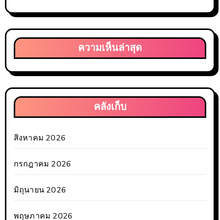
ความเห็นล่าสุด
คลังเก็บ
สิงหาคม 2026
กรกฎาคม 2026
มิถุนายน 2026
พฤษภาคม 2026