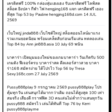
เครดิตฟรี 100% กล่องสุ่มเฮงเฮง รับเครดิตฟรี ไลฟ์สด
สล็อต ยิงปลา กีฬา ไพ่ hengjing168 แจก เครดิตฟรี เยอะ
ที่สุด Top 53 by Pauline hengjing168d.com 14 JUL
2569
เว็บใหญ่ jinda888 เว็บไซต์ใหญ่ สล็อตออนไลน์มาแรง
รวมเกมยอดนิยม พร้อมเคล็ดลับก่อนเริ่มเล่น ทดลองเล่น
Top 84 by Ann jin888.asia 10 July 69 พนัน
บาคาร่า เปิดมุมมองใหม่ของเกมบาคาร่า วันเกิดรับ 500
เกมดัง ฟีเจอร์ครบ บาคาร่าสด ดีลเลอร์สาวสวย บาคา
ร่า168 สมัครง่าย ได้โปรไว Top 56 by Tresa
Sexy168c.com 27 July 2569
Pussy888play 9 กรกฎาคม 2569 pussy888play โปร
คุ้มทุกวัน เล่นสนุกได้มากกว่าเดิม ถอนได้สูงสุด 100 เท่า
สมจริง เสียงดี กราฟฟิค 3D คนเล่นไม่ต่ำกว่าแสนทุกวัน
pussy888 สมัครไว เล่นได้ทันที Top 76 by Kerri
pussy888play.me