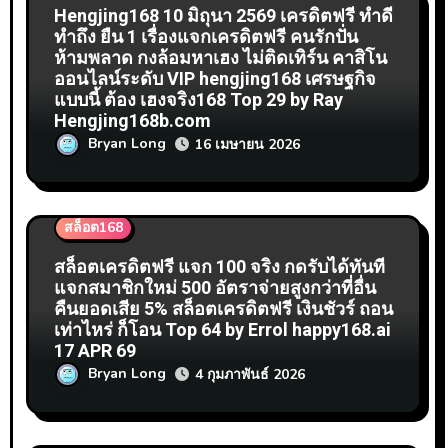
Hengjing168 10 มิถุนา 2569 เครดิตฟรี ทำดี
ทำถึง ยืน 1 เรื่องแจกเครดิตฟรี คนรักปั่น
ห้ามพลาด กงล้อมหาเฮง ไม่ติดเทิร์น คาสิโน
ออนไลน์ระดับ VIP hengjing168 เศรษฐกิจ
แบบนี้ ต้อง เฮงจริง168 Top 29 by Ray
Hengjing168b.com
Bryan Long
16 เมษายน 2026
สล็อต168
สล็อตเครดิตฟรี แจก 100 จริง กดรับได้ทันที
แจกสมาชิกใหม่ 500 อัตราจ่ายสูงกว่าที่อื่น
คืนยอดเสีย 5% สล็อตเครดิตฟรี เงินชัวร์ ถอน
เท่าไหร่ ก็โอน Top 64 by Errol happy168.ai
17 APR 69
Bryan Long
4 กุมภาพันธ์ 2026