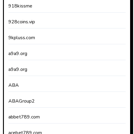
918kissme
928coins.vip
9kpluss.com
a9a9.org
a9a9.org
ABA
ABAGroup2
abbet789.com
acebet789.com