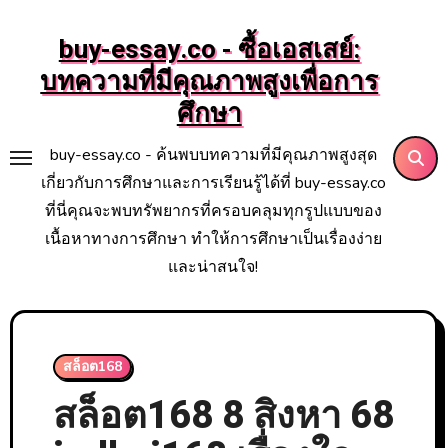
Skip
to
buy-essay.co - ซื้อเอสเสย์:
content
บทความที่มีคุณภาพสูงเพื่อการ
ศึกษา
buy-essay.co - ค้นพบบทความที่มีคุณภาพสูงสุด
เกี่ยวกับการศึกษาและการเรียนรู้ได้ที่ buy-essay.co
ที่นี่คุณจะพบทรัพยากรที่ครอบคลุมทุกรูปแบบของ
เนื้อหาทางการศึกษา ทำให้การศึกษาเป็นเรื่องง่าย
และน่าสนใจ!
สล็อต168
สล็อต168 8 สิงหา 68