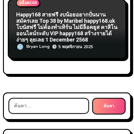
สล็อต168
Happy168 สายฟรี งบน้อยอยากปั่นนาน
สมัครเลย Top 38 by Maribel happy168.uk
โบนัสฟรี ไม่ต้องทำเทิร์น ไม่มีล็อคยูส คาสิโน
ออนไลน์ระดับ VIP happy168 สร้างรายได้
ง่ายๆ ลุยเลย 1 December 2568
Bryan Long
5 พฤศจิกายน 2025
ค้นหา
สำหรับ: