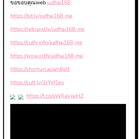
ขอขอบคุณweb
judhai168
https://bit.ly/judhai168-me
https://rebrand.ly/judhai168-me
https://cutly.info/judhai168-me
https://wow.in.th/judhai168-me
https://shorturl.asia/n8plt
https://cutt.ly/1rYyf1eo
https://t.co/xWKaVjieHZ