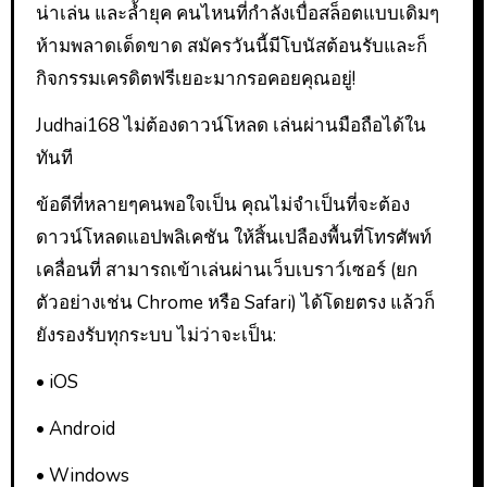
น่าเล่น และล้ำยุค คนไหนที่กำลังเบื่อสล็อตแบบเดิมๆ
ห้ามพลาดเด็ดขาด สมัครวันนี้มีโบนัสต้อนรับและก็
กิจกรรมเครดิตฟรีเยอะมากรอคอยคุณอยู่!
Judhai168 ไม่ต้องดาวน์โหลด เล่นผ่านมือถือได้ใน
ทันที
ข้อดีที่หลายๆคนพอใจเป็น คุณไม่จำเป็นที่จะต้อง
ดาวน์โหลดแอปพลิเคชัน ให้สิ้นเปลืองพื้นที่โทรศัพท์
เคลื่อนที่ สามารถเข้าเล่นผ่านเว็บเบราว์เซอร์ (ยก
ตัวอย่างเช่น Chrome หรือ Safari) ได้โดยตรง แล้วก็
ยังรองรับทุกระบบ ไม่ว่าจะเป็น:
• iOS
• Android
• Windows