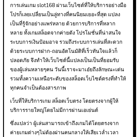
การเล่นเกม slot168 ผ่านเว็บไซต์ที่ให้บริการอย่างมือ
โปรก็เลยเปลี่ยนเป็นลู่ทางที่คนนิยมเยอะที่สุด แปลง
เป็นที่รู้จักอย่างแพร่หลาย ด้วยการบริการที่หลาก
หลาย ทั้งเกมสล็อตจากค่ายดัง โปรโมชั่นที่น่าสนใจ
ระบบการเงินป้อมอาจ รวมถึงระบบการเล่นที่สะดวก
ด้วยระบบการฝาก-ถอนอัตโนมัติที่เร็วทันใจแล้วก็
ปลอดภัย จึงทำให้เว็บไซต์นี้แปลงเป็นเป็นที่ยอมรับ
ของผู้เล่นหลายๆคน วันนี้เราจะมาเอ๋ยถึงลักษณะเด่น
รวมทั้งความเหนือระดับของสล็อตเว็บไซต์ตรงที่ทำให้
ทุกคนจำเป็นต้องสารภาพ
เว็บที่ให้บริการเกม สล็อตเว็บตรง โดยตรงจากผู้ให้
บริการรายใหญ่โดยไม่มีการผ่านเอเย่นต์
ซึ่งแปลว่า ผู้เล่นสามารถเข้าถึงเกมได้โดยตรงจาก
ค่ายเกมต่างๆไม่ต้องผ่านคนกลางให้เสียเวล่ำเวลา