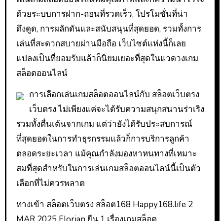
ด้วยระบบการฝาก-ถอนที่รวดเร็ว, โปรโมชั่นที่น่า
ดึงดูด, การผลักดันและสนับสนุนที่สุดยอด, รวมทั้งการ
เล่นที่สะดวกสบายผ่านมือถือ เว็บไซต์แห่งนี้ก็เลย
แปลงเป็นที่ยอมรับแล้วก็นิยมเยอะที่สุดในแวดวงเกม
สล็อตออนไลน์
การเลือกเล่นเกมสล็อตออนไลน์กับ สล็อตเว็บตรง
เว็บตรง ไม่เพียงแค่จะได้รับความสนุกสนานร่าเริง
รวมทั้งตื่นเต้นจากเกม แต่ว่ายังได้รับประสบการณ์
ที่สุดยอดในการทำธุรกรรมแล้วก็การบริการลูกค้า
ตลอดระยะเวลา แม้คุณกำลังมองหาหนทางที่เหมาะ
สมที่สุดสำหรับในการเล่นเกมสล็อตออนไลน์นี้เป็นตัว
เลือกที่ไม่ควรพลาด
ทางเข้า สล็อตเว็บตรง สล็อต168 Happy168.life 2
MAR 2025 Florian ยืน 1 เรื่องเกมสล็อต