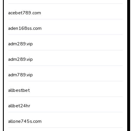
acebet789.com
aden168ss.com
adm289.vip
adm289.vip
adm789.vip
allbestbet
allbet24hr
allone745s.com