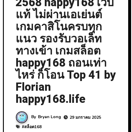
2568 happy168 เว็บ
แท้ ไม่ผ่านเอเย่นต์
เกมคาสิโนครบทุก
แนว รองรับวอเล็ท
ทางเข้า เกมสล็อต
happy168 ถอนเท่า
ไหร่ ก็โอน Top 41 by
Florian
happy168.life
By
Bryan Long
29 มกราคม 2025
#
สล็อต168