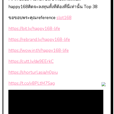
happy168คิดจะลงทุนทั้งทีต้องที่นี่เท่านั้น Top 38
ขอขอบพระคุณreference
slot168
https://bit.ly/happy168-life
https://rebrand.ly/happy168-life
https://wow.in.th/happy168-life
https://cutt.ly/de9EErkC
https://shorturl.asia/n0piu
https://t.co/v8PLtM7Sag