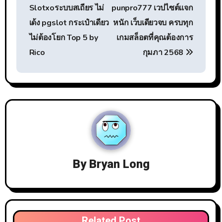
Slotxoระบบสเถียร ไม่
punpro777 เวปไซต์แจก
เด้ง pgslot กระเป๋าเดียว
หนัก เว็บเดียวจบ ครบทุก
ไม่ต้องโยก Top 5 by
เกมสล็อตที่คุณต้องการ
Rico
กุมภา 2568
By
Bryan Long
Related Post