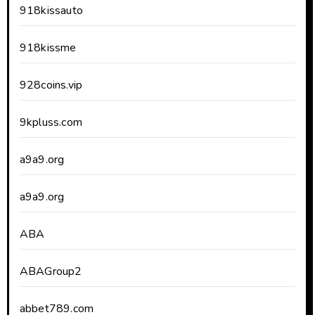
918kissauto
918kissme
928coins.vip
9kpluss.com
a9a9.org
a9a9.org
ABA
ABAGroup2
abbet789.com