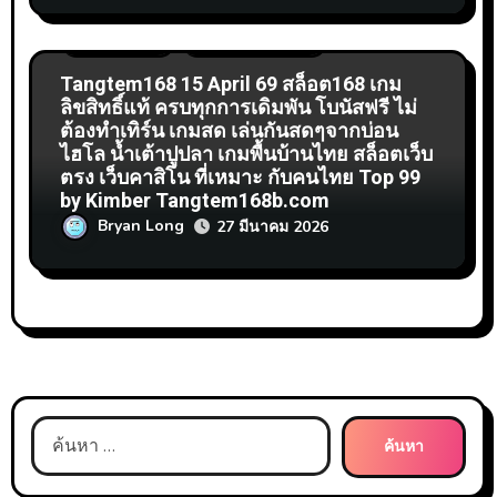
สล็อตเว็บตรง
สล็อตเว็บตรง 168
Tangtem168 15 April 69 สล็อต168 เกม
ลิขสิทธิ์แท้ ครบทุกการเดิมพัน โบนัสฟรี ไม่
ต้องทำเทิร์น เกมสด เล่นกันสดๆจากบ่อน
ไฮโล น้ำเต้าปูปลา เกมพื้นบ้านไทย สล็อตเว็บ
ตรง เว็บคาสิโน ที่เหมาะ กับคนไทย Top 99
by Kimber Tangtem168b.com
Bryan Long
27 มีนาคม 2026
ค้นหา
สำหรับ: