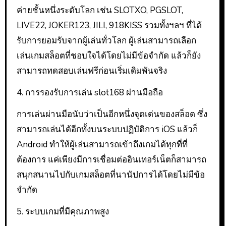
ค่ายชั้นหนึ่งระดับโลก เช่น SLOTXO, PGSLOT,
LIVE22, JOKER123, JILI, 918KISS รวมทั้งฯลฯ ที่ได้
รับการยอมรับจากผู้เล่นทั่วโลก ผู้เล่นสามารถเลือก
เล่นเกมสล็อตที่ชอบใจได้โดยไม่มีข้อจำกัด แล้วก็ยัง
สามารถทดสอบเล่นฟรีก่อนเริ่มเดิมพันจริง
4. การรองรับการเล่น slot168 ผ่านมือถือ
การเล่นผ่านมือนับว่าเป็นอีกหนึ่งจุดเด่นของสล็อต ซึ่ง
สามารถเล่นได้อีกทั้งบนระบบปฏิบัติการ iOS แล้วก็
Android ทำให้ผู้เล่นสามารถเข้าถึงเกมได้ทุกที่ที่
ต้องการ แค่เพียงมีการเชื่อมต่ออินเทอร์เน็ตก็สามารถ
สนุกสนานไปกับเกมสล็อตที่นานัปการได้โดยไม่มีข้อ
จำกัด
5. ระบบเกมที่มีคุณภาพสูง