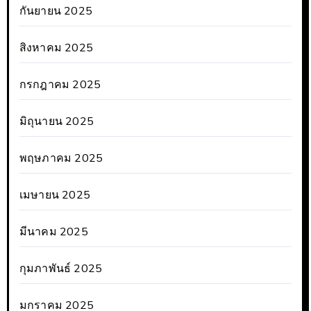
กันยายน 2025
สิงหาคม 2025
กรกฎาคม 2025
มิถุนายน 2025
พฤษภาคม 2025
เมษายน 2025
มีนาคม 2025
กุมภาพันธ์ 2025
มกราคม 2025