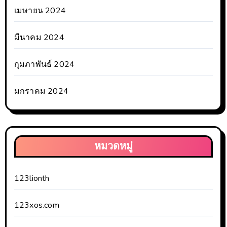
เมษายน 2024
มีนาคม 2024
กุมภาพันธ์ 2024
มกราคม 2024
หมวดหมู่
123lionth
123xos.com