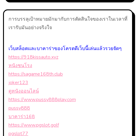
การบรรลุเป้าหมายมักมากับการตัดสินใจของเราในเวลาที่
เรารับมันอย่างจริงใจ
เว็บสล็อตและบาคาร่าของโครตดีเว็บนี้เล่นแล้วรวยจัดๆ
https://918kissauto.xyz
หนังชนโรง
https://sagame168th.club
joker123
ดูหนังออนไลน์
https://www.pussy888play.com
pussy888
บาคาร่า168
https://www.pgslot.golf
pgslot77