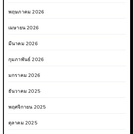
พฤษภาคม 2026
เมษายน 2026
มีนาคม 2026
กุมภาพันธ์ 2026
มกราคม 2026
ธันวาคม 2025
พฤศจิกายน 2025
ตุลาคม 2025