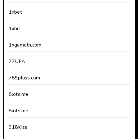
1xbet
1xbit
1xgameth.com
77UFA
789pluss.com
8lots.me
8lots.me
918Kiss