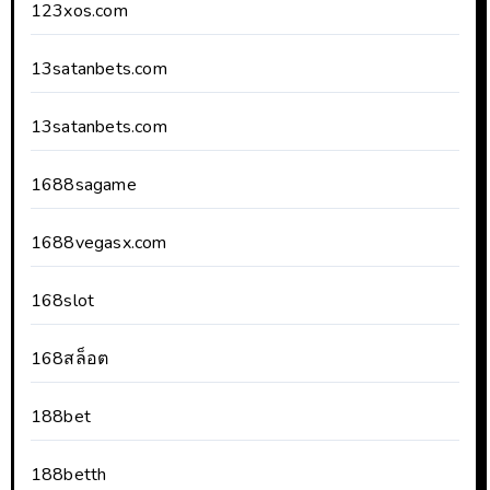
123xos.com
13satanbets.com
13satanbets.com
1688sagame
1688vegasx.com
168slot
168สล็อต
188bet
188betth