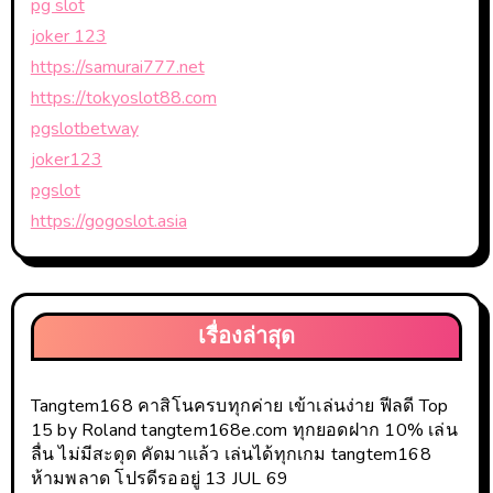
pg slot
joker 123
https://samurai777.net
https://tokyoslot88.com
pgslotbetway
joker123
pgslot
https://gogoslot.asia
เรื่องล่าสุด
Tangtem168 คาสิโนครบทุกค่าย เข้าเล่นง่าย ฟีลดี Top
15 by Roland tangtem168e.com ทุกยอดฝาก 10% เล่น
ลื่น ไม่มีสะดุด คัดมาแล้ว เล่นได้ทุกเกม tangtem168
ห้ามพลาด โปรดีรออยู่ 13 JUL 69