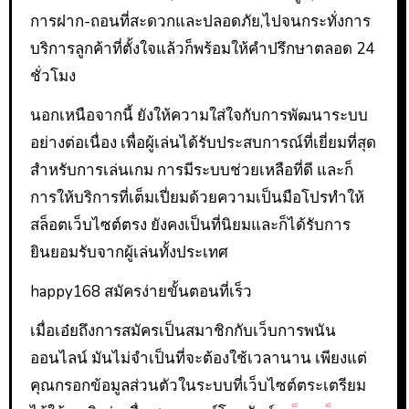
การฝาก-ถอนที่สะดวกและปลอดภัย,ไปจนกระทั่งการ
บริการลูกค้าที่ตั้งใจแล้วก็พร้อมให้คำปรึกษาตลอด 24
ชั่วโมง
นอกเหนือจากนี้ ยังให้ความใส่ใจกับการพัฒนาระบบ
อย่างต่อเนื่อง เพื่อผู้เล่นได้รับประสบการณ์ที่เยี่ยมที่สุด
สำหรับการเล่นเกม การมีระบบช่วยเหลือที่ดี และก็
การให้บริการที่เต็มเปี่ยมด้วยความเป็นมือโปรทำให้
สล็อตเว็บไซต์ตรง ยังคงเป็นที่นิยมและก็ได้รับการ
ยินยอมรับจากผู้เล่นทั้งประเทศ
happy168 สมัครง่ายขั้นตอนที่เร็ว
เมื่อเอ๋ยถึงการสมัครเป็นสมาชิกกับเว็บการพนัน
ออนไลน์ มันไม่จำเป็นที่จะต้องใช้เวลานาน เพียงแต่
คุณกรอกข้อมูลส่วนตัวในระบบที่เว็บไซต์ตระเตรียม