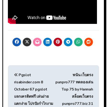
แนะแนว
Pgslot
พนัน เว็บตรง
เรื่อง
risabinder.com 8
punpro777 ทดลองเล่น
October 67 pgslot
Top 75 by Hannah
แจกเครดิตฟรี เล่นง่าย
สล็อตเว็บตรง
แตกง่าย โปรปังกำไรงาม
punpro777.biz 31