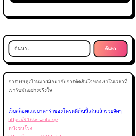
ค้นหา
สำหรับ:
การบรรลุเป้าหมายมักมากับการตัดสินใจของเราในเวลาที่
เรารับมันอย่างจริงใจ
เว็บสล็อตและบาคาร่าของโครตดีเว็บนี้เล่นแล้วรวยจัดๆ
https://918kissauto.xyz
หนังชนโรง