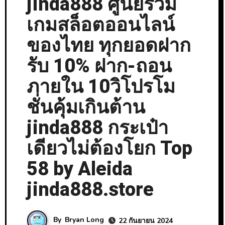
jinda888 ศูนย์รวม
เกมสล็อตออนไลน์
ของไทย ทุกยอดฝาก
รับ 10% ฝาก-ถอน
ภายใน 10วิโปรโม
ชั่นคุ้มเกินต้าน
jinda888 กระเป๋า
เดียวไม่ต้องโยก Top
58 by Aleida
jinda888.store
By
Bryan Long
22 กันยายน 2024