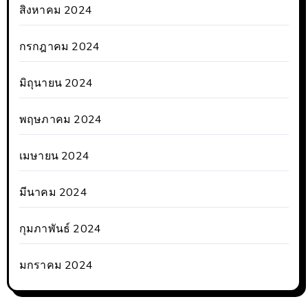
สิงหาคม 2024
กรกฎาคม 2024
มิถุนายน 2024
พฤษภาคม 2024
เมษายน 2024
มีนาคม 2024
กุมภาพันธ์ 2024
มกราคม 2024