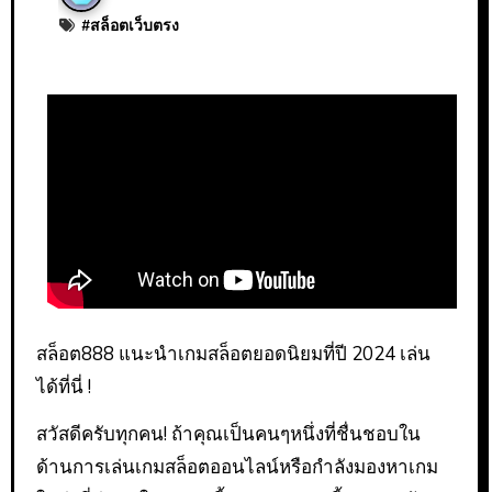
#
สล็อตเว็บตรง
สล็อต888 แนะนำเกมสล็อตยอดนิยมที่ปี 2024 เล่น
ได้ที่นี่ !
สวัสดีครับทุกคน! ถ้าคุณเป็นคนๆหนึ่งที่ชื่นชอบใน
ด้านการเล่นเกมสล็อตออนไลน์หรือกำลังมองหาเกม