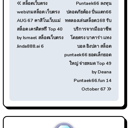
สล็อตเว็บตรง
Puntaek66 ลงทุน
เรื่อง
webเกมสล็อต เว็บตรง
ปลอดภัยต้อง ปั่นแตก66
AUG 67 คาสิโนเว็บแม่
ทดลองเล่นสล็อต168 รับ
สล็อต เครดิตฟรี Top 40
บริการจากมืออาชีพ
by Ismael สล็อตเว็บตรง
โดยตรง บาคาร่า แทง
Jinda888.ai 6
บอล ยิงปลา สล็อต
puntaek66 ยอดเล็กยอด
ใหญ่ จ่ายหมด Top 49
by Deana
Puntaek66.fun 14
October 67