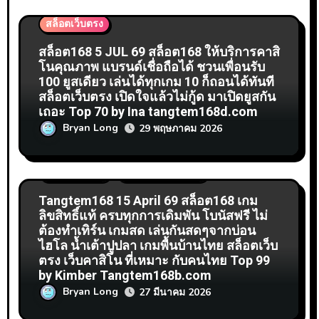
สล็อตเว็บตรง
สล็อต168 5 JUL 69 สล็อต168 ให้บริการคาสิ
โนคุณภาพ แบรนด์เชื่อถือได้ ชวนเพื่อนรับ
100 ยูสเดียว เล่นได้ทุกเกม 10 ก็ถอนได้ทันที
สล็อตเว็บตรง เปิดใจแล้วไม่กู้ด มาเปิดยูสกัน
เถอะ Top 70 by Ina tangtem168d.com
Bryan Long
29 พฤษภาคม 2026
สล็อตเว็บตรง
สล็อตเว็บตรง 168
Tangtem168 15 April 69 สล็อต168 เกม
ลิขสิทธิ์แท้ ครบทุกการเดิมพัน โบนัสฟรี ไม่
ต้องทำเทิร์น เกมสด เล่นกันสดๆจากบ่อน
ไฮโล น้ำเต้าปูปลา เกมพื้นบ้านไทย สล็อตเว็บ
ตรง เว็บคาสิโน ที่เหมาะ กับคนไทย Top 99
by Kimber Tangtem168b.com
Bryan Long
27 มีนาคม 2026