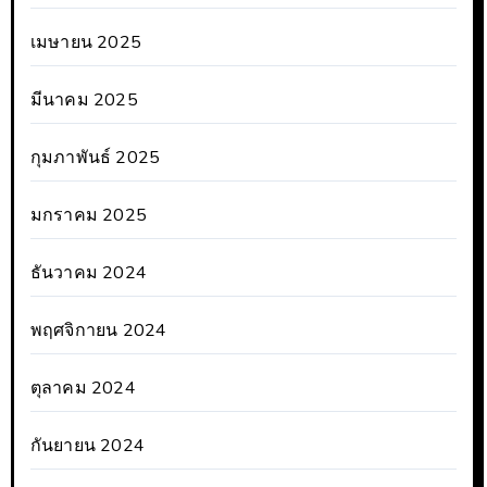
เมษายน 2025
มีนาคม 2025
กุมภาพันธ์ 2025
มกราคม 2025
ธันวาคม 2024
พฤศจิกายน 2024
ตุลาคม 2024
กันยายน 2024