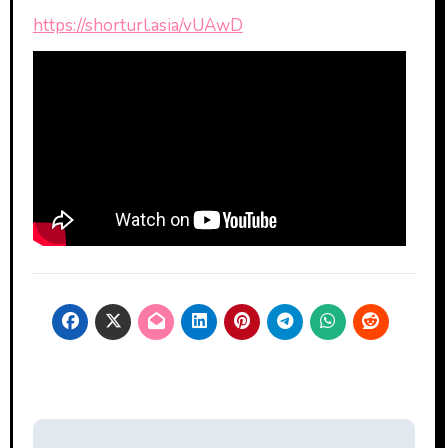
https://shorturl.asia/vUAwD
แนะแนว