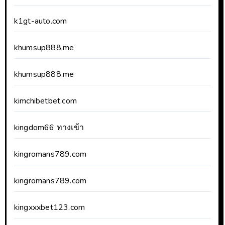
k1gt-auto.com
khumsup888.me
khumsup888.me
kimchibetbet.com
kingdom66 ทางเข้า
kingromans789.com
kingromans789.com
kingxxxbet123.com