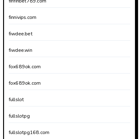
finfinbet789.com
finnivips.com
fiwdee.bet
fiwdee.win
fox689ok.com
fox689ok.com
fullslot
fullslotpg
fullslotpg168.com