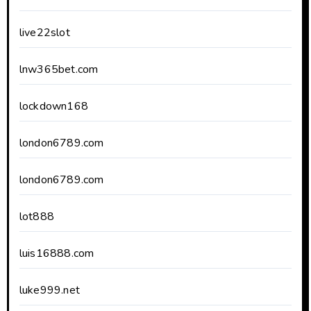
live22slot
lnw365bet.com
lockdown168
london6789.com
london6789.com
lot888
luis16888.com
luke999.net