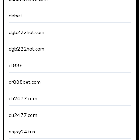
debet
dgb222hot.com
dgb222hot.com
dr888
dr888bet.com
du2477.com
du2477.com
enjoy24.fun