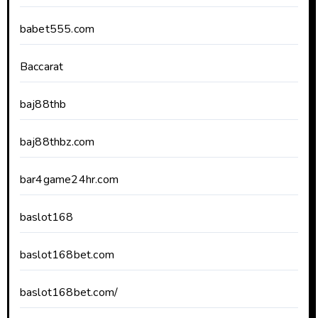
babet555.com
Baccarat
baj88thb
baj88thbz.com
bar4game24hr.com
baslot168
baslot168bet.com
baslot168bet.com/