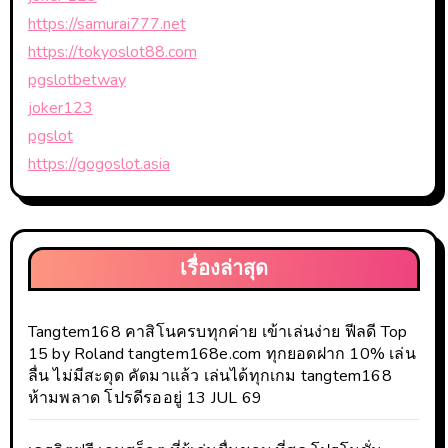
https://samurai777.net
https://tokyoslot88.com
pgslotbetway
joker123
pgslot
https://gogoslot.asia
เรื่องล่าสุด
Tangtem168 คาสิโนครบทุกค่าย เข้าเล่นง่าย ฟีลดี Top
15 by Roland tangtem168e.com ทุกยอดฝาก 10% เล่น
ลื่น ไม่มีสะดุด คัดมาแล้ว เล่นได้ทุกเกม tangtem168
ห้ามพลาด โปรดีรออยู่ 13 JUL 69