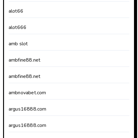
alot66
alot666
amb slot
ambfine88.net
ambfine88.net
ambnovabet.com
argus16888.com
argus16888.com