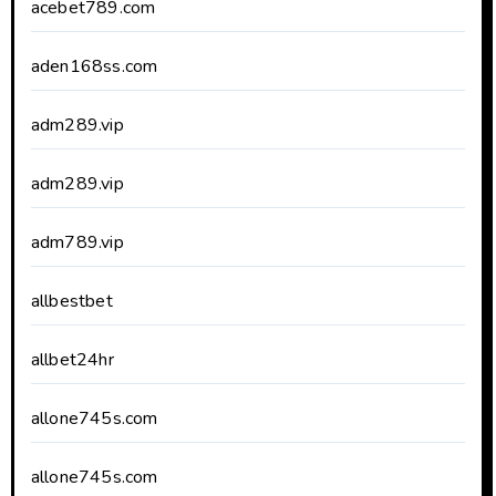
acebet789.com
aden168ss.com
adm289.vip
adm289.vip
adm789.vip
allbestbet
allbet24hr
allone745s.com
allone745s.com