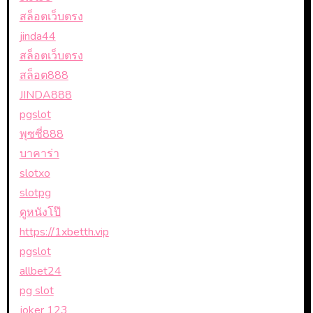
สล็อตเว็บตรง
jinda44
สล็อตเว็บตรง
สล็อต888
JINDA888
pgslot
พุซซี่888
บาคาร่า
slotxo
slotpg
ดูหนังโป๊
https://1xbetth.vip
pgslot
allbet24
pg slot
joker 123