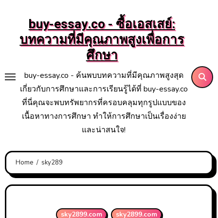
Skip
to
buy-essay.co - ซื้อเอสเสย์:
content
บทความที่มีคุณภาพสูงเพื่อการ
ศึกษา
buy-essay.co - ค้นพบบทความที่มีคุณภาพสูงสุด
เกี่ยวกับการศึกษาและการเรียนรู้ได้ที่ buy-essay.co
ที่นี่คุณจะพบทรัพยากรที่ครอบคลุมทุกรูปแบบของ
เนื้อหาทางการศึกษา ทำให้การศึกษาเป็นเรื่องง่าย
และน่าสนใจ!
Home
sky289
sky2899.com
sky2899.com