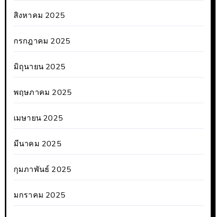
สิงหาคม 2025
กรกฎาคม 2025
มิถุนายน 2025
พฤษภาคม 2025
เมษายน 2025
มีนาคม 2025
กุมภาพันธ์ 2025
มกราคม 2025