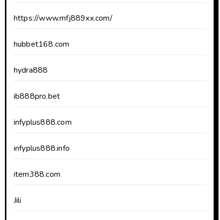
https://www.mfj889xx.com/
hubbet168.com
hydra888
ib888pro.bet
infyplus888.com
infyplus888.info
item388.com
Jili