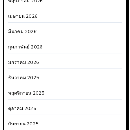
พฤษภาคม 2026
เมษายน 2026
มีนาคม 2026
กุมภาพันธ์ 2026
มกราคม 2026
ธันวาคม 2025
พฤศจิกายน 2025
ตุลาคม 2025
กันยายน 2025