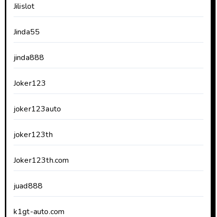
Jilislot
Jinda55
jinda888
Joker123
joker123auto
joker123th
Joker123th.com
juad888
k1gt-auto.com