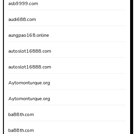
asb9999.com
audi688.com
aungpao168.online
autoslot16888.com
autoslot16888.com
Aytomonturque.org
Aytomonturque.org
ba88th.com
ba88th.com