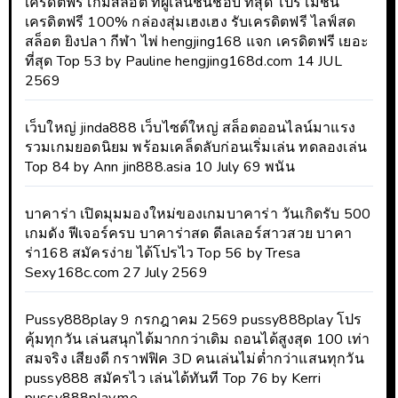
เครดิตฟรี เกมสล็อต ที่ผู้เล่นชื่นชอบ ที่สุด โปรโมชั่น
เครดิตฟรี 100% กล่องสุ่มเฮงเฮง รับเครดิตฟรี ไลฟ์สด
สล็อต ยิงปลา กีฬา ไพ่ hengjing168 แจก เครดิตฟรี เยอะ
ที่สุด Top 53 by Pauline hengjing168d.com 14 JUL
2569
เว็บใหญ่ jinda888 เว็บไซต์ใหญ่ สล็อตออนไลน์มาแรง
รวมเกมยอดนิยม พร้อมเคล็ดลับก่อนเริ่มเล่น ทดลองเล่น
Top 84 by Ann jin888.asia 10 July 69 พนัน
บาคาร่า เปิดมุมมองใหม่ของเกมบาคาร่า วันเกิดรับ 500
เกมดัง ฟีเจอร์ครบ บาคาร่าสด ดีลเลอร์สาวสวย บาคา
ร่า168 สมัครง่าย ได้โปรไว Top 56 by Tresa
Sexy168c.com 27 July 2569
Pussy888play 9 กรกฎาคม 2569 pussy888play โปร
คุ้มทุกวัน เล่นสนุกได้มากกว่าเดิม ถอนได้สูงสุด 100 เท่า
สมจริง เสียงดี กราฟฟิค 3D คนเล่นไม่ต่ำกว่าแสนทุกวัน
pussy888 สมัครไว เล่นได้ทันที Top 76 by Kerri