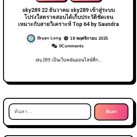
sky289 22 ธันวาคม sky289 เข้าสู่ระบบ
โปร่งใสตรวจสอบได้เก็บประวัติชัดเจน
เหมาะกับสายวิเคราะห์ Top 64 by Saundra
Bryan Long
18 พฤศจิกายน 2025
0Comments
sky289 เป็นเว็บพนันออนไลน์ที่ก…
ค้นหา
สำหรับ: