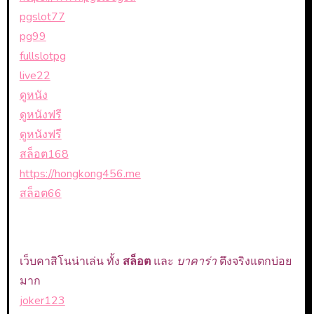
pgslot77
pg99
fullslotpg
live22
ดูหนัง
ดูหนังฟรี
ดูหนังฟรี
สล็อต168
https://hongkong456.me
สล็อต66
เว็บคาสิโนน่าเล่น ทั้ง
สล็อต
และ
บาคาร่า
ตึงจริงแตกบ่อย
มาก
joker123