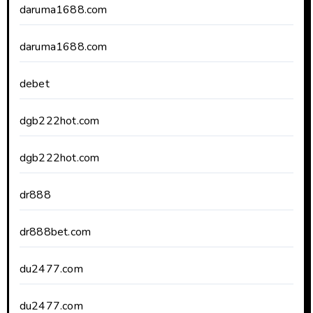
daruma1688.com
daruma1688.com
debet
dgb222hot.com
dgb222hot.com
dr888
dr888bet.com
du2477.com
du2477.com