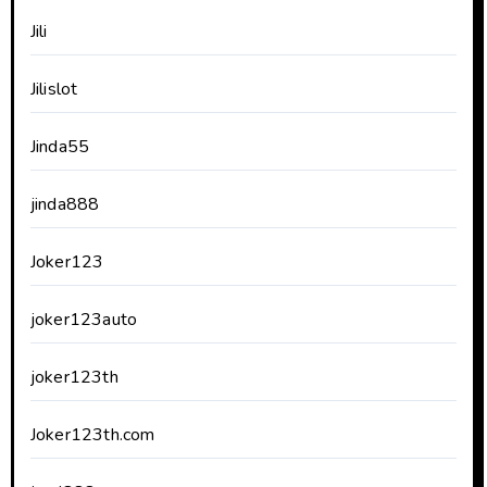
Jili
Jilislot
Jinda55
jinda888
Joker123
joker123auto
joker123th
Joker123th.com