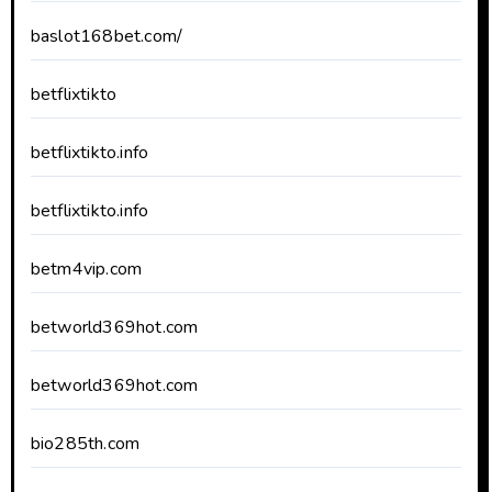
baslot168bet.com/
betflixtikto
betflixtikto.info
betflixtikto.info
betm4vip.com
betworld369hot.com
betworld369hot.com
bio285th.com