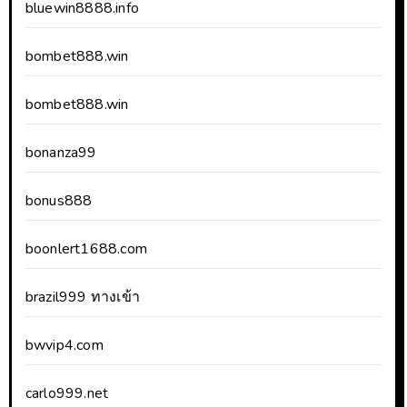
bluewin8888.info
bombet888.win
bombet888.win
bonanza99
bonus888
boonlert1688.com
brazil999 ทางเข้า
bwvip4.com
carlo999.net