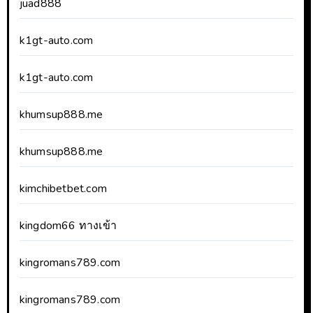
juad888
k1gt-auto.com
k1gt-auto.com
khumsup888.me
khumsup888.me
kimchibetbet.com
kingdom66 ทางเข้า
kingromans789.com
kingromans789.com