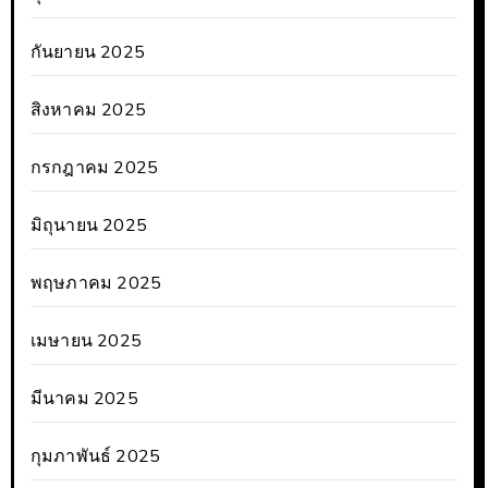
กันยายน 2025
สิงหาคม 2025
กรกฎาคม 2025
มิถุนายน 2025
พฤษภาคม 2025
เมษายน 2025
มีนาคม 2025
กุมภาพันธ์ 2025