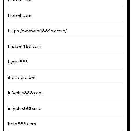
hi6bet.com
hi6bet.com
https://www.mfj889xx.com/
hubbet168.com
hydra888
ib888pro.bet
infyplus888.com
infyplus888.info
item388.com