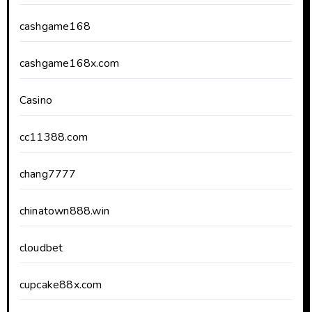
cashgame168
cashgame168x.com
Casino
cc11388.com
chang7777
chinatown888.win
cloudbet
cupcake88x.com