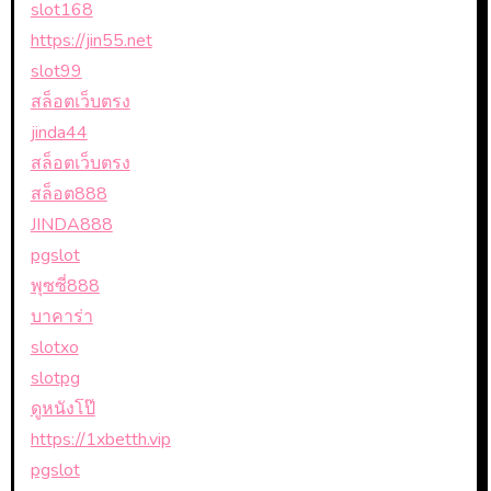
slot168
https://jin55.net
slot99
สล็อตเว็บตรง
jinda44
สล็อตเว็บตรง
สล็อต888
JINDA888
pgslot
พุซซี่888
บาคาร่า
slotxo
slotpg
ดูหนังโป๊
https://1xbetth.vip
pgslot