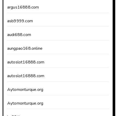
argus16888.com
asb9999.com
audi688.com
aungpao168.online
autoslot16888.com
autoslot16888.com
Aytomonturque.org
Aytomonturque.org