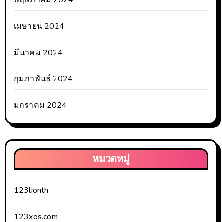
พฤษภาคม 2024
เมษายน 2024
มีนาคม 2024
กุมภาพันธ์ 2024
มกราคม 2024
หมวดหมู่
123lionth
123xos.com