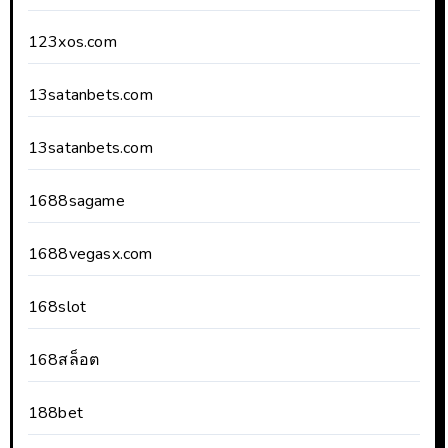
123xos.com
13satanbets.com
13satanbets.com
1688sagame
1688vegasx.com
168slot
168สล็อต
188bet