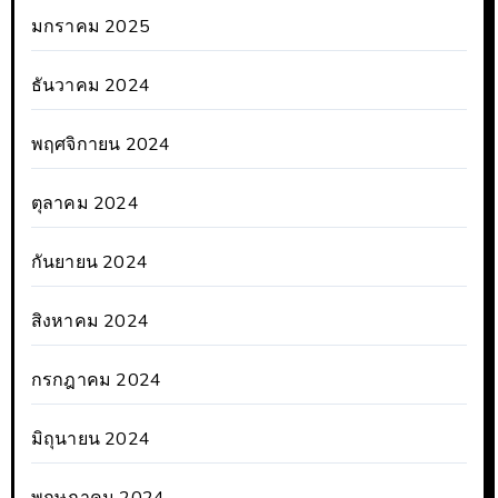
มกราคม 2025
ธันวาคม 2024
พฤศจิกายน 2024
ตุลาคม 2024
กันยายน 2024
สิงหาคม 2024
กรกฎาคม 2024
มิถุนายน 2024