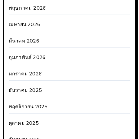
พฤษภาคม 2026
เมษายน 2026
มีนาคม 2026
กุมภาพันธ์ 2026
มกราคม 2026
ธันวาคม 2025
พฤศจิกายน 2025
ตุลาคม 2025