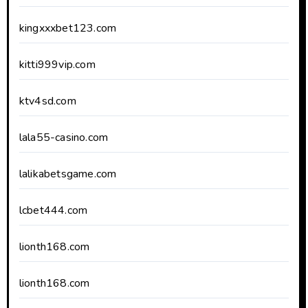
kingxxxbet123.com
kitti999vip.com
ktv4sd.com
lala55-casino.com
lalikabetsgame.com
lcbet444.com
lionth168.com
lionth168.com