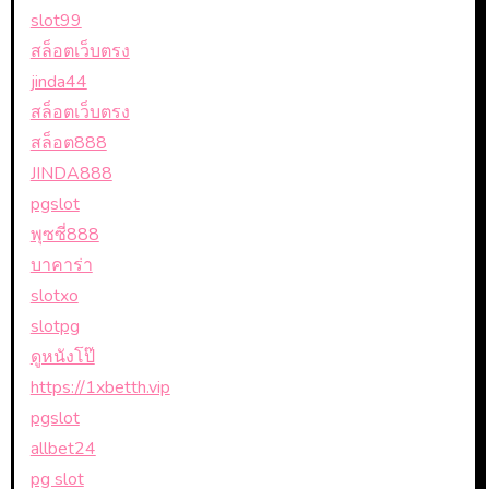
slot99
สล็อตเว็บตรง
jinda44
สล็อตเว็บตรง
สล็อต888
JINDA888
pgslot
พุซซี่888
บาคาร่า
slotxo
slotpg
ดูหนังโป๊
https://1xbetth.vip
pgslot
allbet24
pg slot