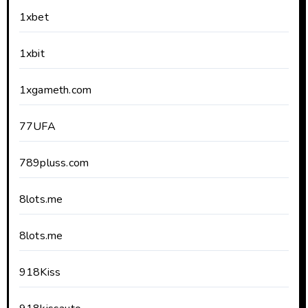
1xbet
1xbit
1xgameth.com
77UFA
789pluss.com
8lots.me
8lots.me
918Kiss