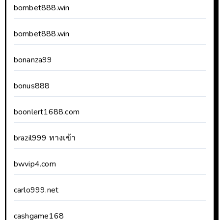
bombet888.win
bombet888.win
bonanza99
bonus888
boonlert1688.com
brazil999 ทางเข้า
bwvip4.com
carlo999.net
cashgame168