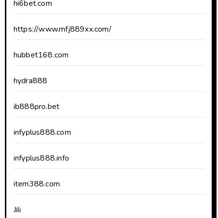
hi6bet.com
https://www.mfj889xx.com/
hubbet168.com
hydra888
ib888pro.bet
infyplus888.com
infyplus888.info
item388.com
Jili