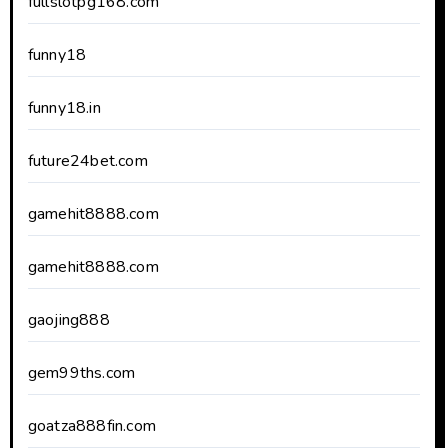
fullslotpg168.com
funny18
funny18.in
future24bet.com
gamehit8888.com
gamehit8888.com
gaojing888
gem99ths.com
goatza888fin.com