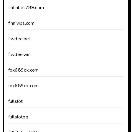
finfinbet789.com
finnivips.com
fiwdee.bet
fiwdee.win
fox689ok.com
fox689ok.com
fullslot
fullslotpg