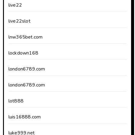
live22
live22slot
lnw365bet.com
lockdown168
london6789.com
london6789.com
lot888
luis16888.com
luke999.net