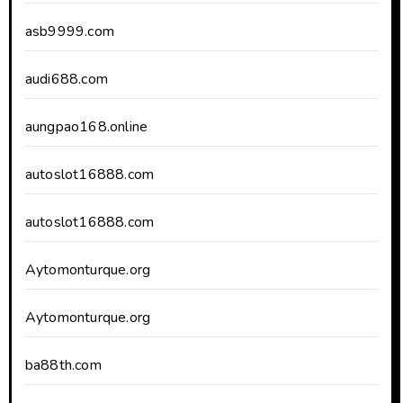
asb9999.com
audi688.com
aungpao168.online
autoslot16888.com
autoslot16888.com
Aytomonturque.org
Aytomonturque.org
ba88th.com