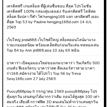
เครดิตฟรี เกมสล็อต ที่ผู้เล่นชื่นชอบ ที่สุด โปรโมชั่น
เครดิตฟรี 100% กล่องสุ่มเฮงเฮง รับเครดิตฟรี ไลฟ์สด
สล็อต ยิงปลา กีฬา ไพ่ hengjing168 แจก เครดิตฟรี เยอะ
ที่สุด Top 53 by Pauline hengjing168d.com 14 JUL
2569
เว็บใหญ่ jinda888 เว็บไซต์ใหญ่ สล็อตออนไลน์มาแรง
รวมเกมยอดนิยม พร้อมเคล็ดลับก่อนเริ่มเล่น ทดลองเล่น
Top 84 by Ann jin888.asia 10 July 69 พนัน
บาคาร่า เปิดมุมมองใหม่ของเกมบาคาร่า วันเกิดรับ 500
เกมดัง ฟีเจอร์ครบ บาคาร่าสด ดีลเลอร์สาวสวย บาคา
ร่า168 สมัครง่าย ได้โปรไว Top 56 by Tresa
Sexy168c.com 27 July 2569
Pussy888play 9 กรกฎาคม 2569 pussy888play โปร
คุ้มทุกวัน เล่นสนุกได้มากกว่าเดิม ถอนได้สูงสุด 100 เท่า
สมจริง เสียงดี กราฟฟิค 3D คนเล่นไม่ต่ำกว่าแสนทุกวัน