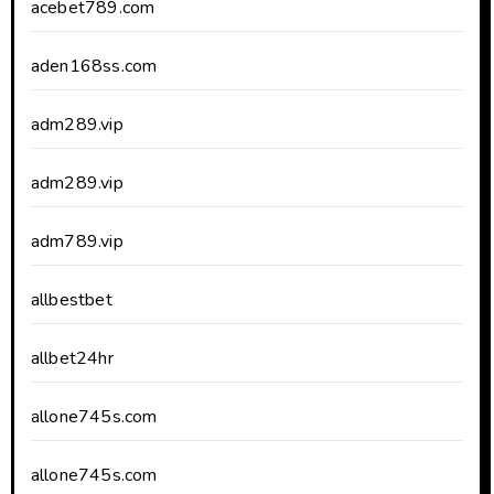
acebet789.com
aden168ss.com
adm289.vip
adm289.vip
adm789.vip
allbestbet
allbet24hr
allone745s.com
allone745s.com