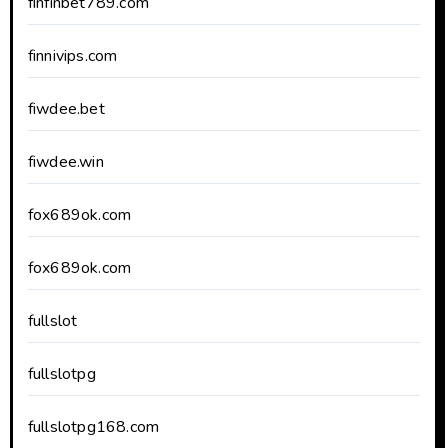
finfinbet789.com
finnivips.com
fiwdee.bet
fiwdee.win
fox689ok.com
fox689ok.com
fullslot
fullslotpg
fullslotpg168.com