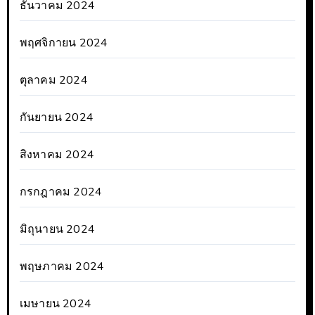
ธันวาคม 2024
พฤศจิกายน 2024
ตุลาคม 2024
กันยายน 2024
สิงหาคม 2024
กรกฎาคม 2024
มิถุนายน 2024
พฤษภาคม 2024
เมษายน 2024