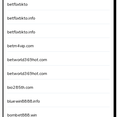
betflixtikto
betflixtikto.info
betflixtikto.info
betm4vip.com
betworld369hot.com
betworld369hot.com
bio285th.com
bluewin8888.info
bombet888.win