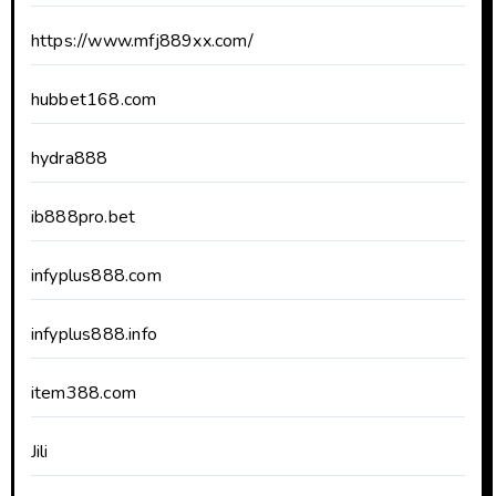
https://www.mfj889xx.com/
hubbet168.com
hydra888
ib888pro.bet
infyplus888.com
infyplus888.info
item388.com
Jili