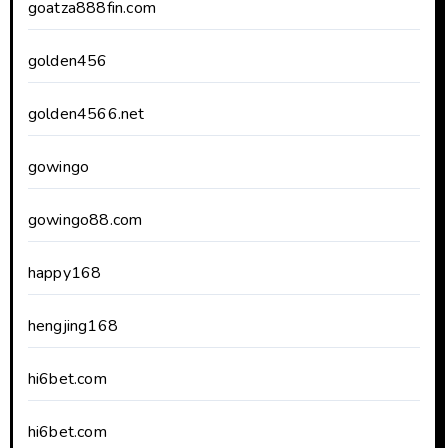
goatza888fin.com
golden456
golden4566.net
gowingo
gowingo88.com
happy168
hengjing168
hi6bet.com
hi6bet.com