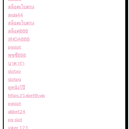
สล็อตเว็บตรง
jinda44
สล็อตเว็บตรง
สล็อต888
JINDA888
pgslot
พุซซี่888
บาคาร่า
slotxo
slotpg
ดูหนังโป๊
https://1xbetth.vip
pgslot
allbet24
pg slot
joker 123