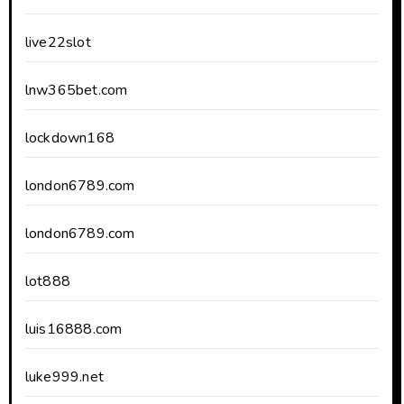
live22slot
lnw365bet.com
lockdown168
london6789.com
london6789.com
lot888
luis16888.com
luke999.net