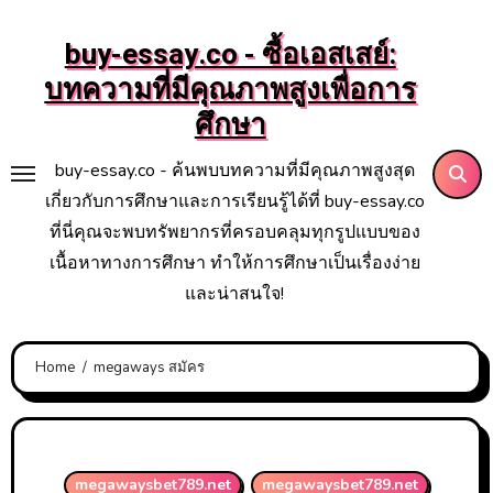
Skip
to
buy-essay.co - ซื้อเอสเสย์:
content
บทความที่มีคุณภาพสูงเพื่อการ
ศึกษา
buy-essay.co - ค้นพบบทความที่มีคุณภาพสูงสุด
เกี่ยวกับการศึกษาและการเรียนรู้ได้ที่ buy-essay.co
ที่นี่คุณจะพบทรัพยากรที่ครอบคลุมทุกรูปแบบของ
เนื้อหาทางการศึกษา ทำให้การศึกษาเป็นเรื่องง่าย
และน่าสนใจ!
Home
megaways สมัคร
megawaysbet789.net
megawaysbet789.net