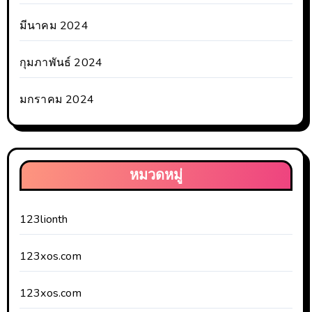
มีนาคม 2024
กุมภาพันธ์ 2024
มกราคม 2024
หมวดหมู่
123lionth
123xos.com
123xos.com