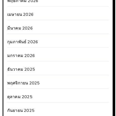
พฤษภาคม 2026
เมษายน 2026
มีนาคม 2026
กุมภาพันธ์ 2026
มกราคม 2026
ธันวาคม 2025
พฤศจิกายน 2025
ตุลาคม 2025
กันยายน 2025