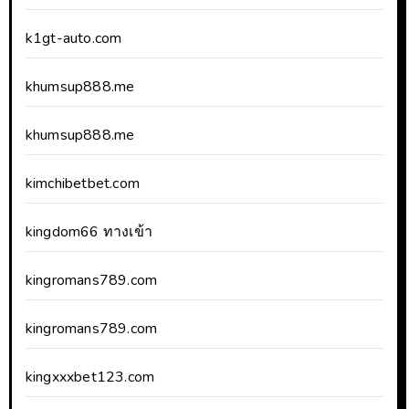
k1gt-auto.com
khumsup888.me
khumsup888.me
kimchibetbet.com
kingdom66 ทางเข้า
kingromans789.com
kingromans789.com
kingxxxbet123.com