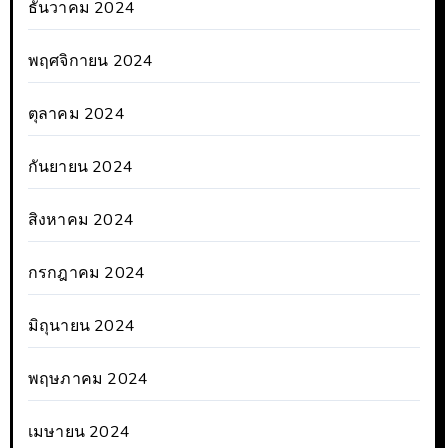
ธันวาคม 2024
พฤศจิกายน 2024
ตุลาคม 2024
กันยายน 2024
สิงหาคม 2024
กรกฎาคม 2024
มิถุนายน 2024
พฤษภาคม 2024
เมษายน 2024