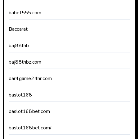
babet555.com
Baccarat
baj88thb
baj88thbz.com
bar4game24hr.com
baslot168
baslot168bet.com
baslot168bet.com/