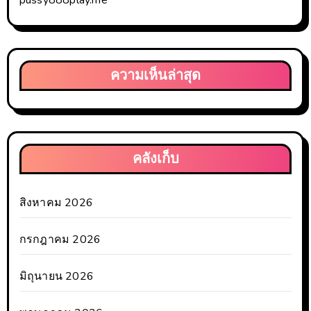
pussy888play.me
ความเห็นล่าสุด
คลังเก็บ
สิงหาคม 2026
กรกฎาคม 2026
มิถุนายน 2026