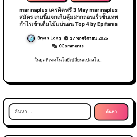
marinaplus เครดิตฟรี 3 May marinaplus
สมัคร เกมนี้แจกเกินคุ้มฝากถอนเร็วขั้นเทพ
กำไรเข้าเต็มไม้แน่นอน Top 4 by Epifania
Bryan Long
17 พฤศจิกายน 2025
0Comments
ในยุคที่เทคโนโลยีเปลี่ยนแปลงโล…
ค้นหา
สำหรับ: