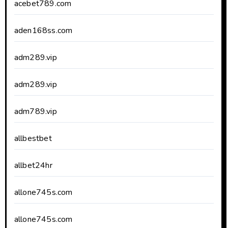
acebet789.com
aden168ss.com
adm289.vip
adm289.vip
adm789.vip
allbestbet
allbet24hr
allone745s.com
allone745s.com