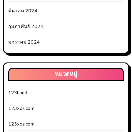
มีนาคม 2024
กุมภาพันธ์ 2024
มกราคม 2024
หมวดหมู่
123lionth
123xos.com
123xos.com