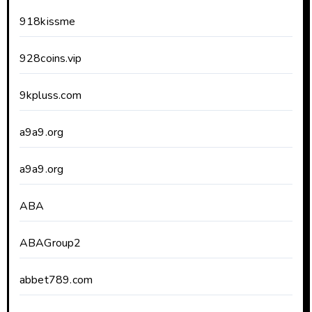
918kissme
928coins.vip
9kpluss.com
a9a9.org
a9a9.org
ABA
ABAGroup2
abbet789.com