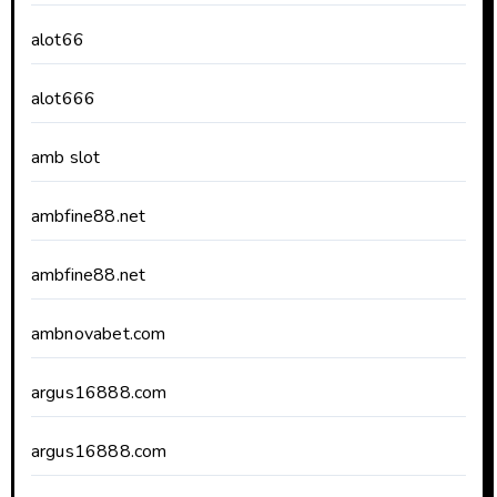
alot66
alot666
amb slot
ambfine88.net
ambfine88.net
ambnovabet.com
argus16888.com
argus16888.com