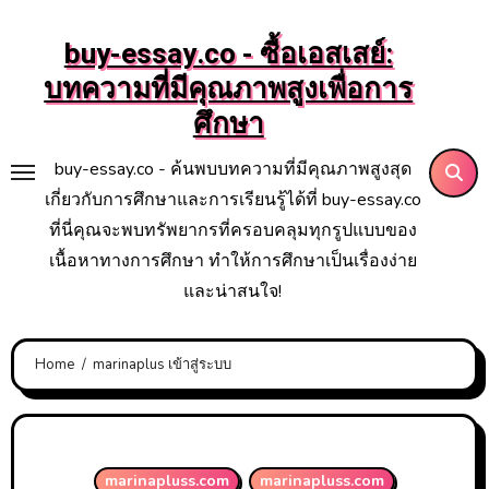
Skip
to
buy-essay.co - ซื้อเอสเสย์:
content
บทความที่มีคุณภาพสูงเพื่อการ
ศึกษา
buy-essay.co - ค้นพบบทความที่มีคุณภาพสูงสุด
เกี่ยวกับการศึกษาและการเรียนรู้ได้ที่ buy-essay.co
ที่นี่คุณจะพบทรัพยากรที่ครอบคลุมทุกรูปแบบของ
เนื้อหาทางการศึกษา ทำให้การศึกษาเป็นเรื่องง่าย
และน่าสนใจ!
Home
marinaplus เข้าสู่ระบบ
marinapluss.com
marinapluss.com