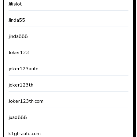
Jilislot
Jinda55
jinda888
Joker123
joker123auto
joker123th
Joker123th.com
juad888
k1gt-auto.com