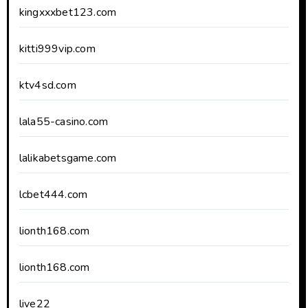
kingxxxbet123.com
kitti999vip.com
ktv4sd.com
lala55-casino.com
lalikabetsgame.com
lcbet444.com
lionth168.com
lionth168.com
live22