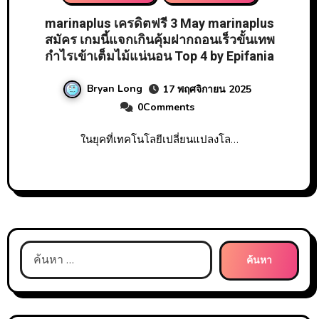
marinaplus เครดิตฟรี 3 May marinaplus
สมัคร เกมนี้แจกเกินคุ้มฝากถอนเร็วขั้นเทพ
กำไรเข้าเต็มไม้แน่นอน Top 4 by Epifania
Bryan Long
17 พฤศจิกายน 2025
0Comments
ในยุคที่เทคโนโลยีเปลี่ยนแปลงโล…
ค้นหา
สำหรับ: