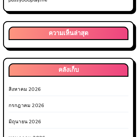
pussy888play.me
ความเห็นล่าสุด
คลังเก็บ
สิงหาคม 2026
กรกฎาคม 2026
มิถุนายน 2026