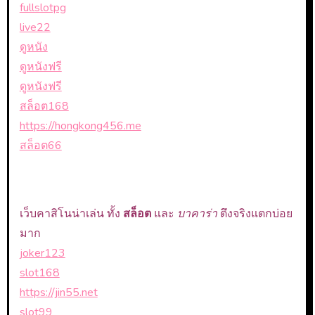
fullslotpg
live22
ดูหนัง
ดูหนังฟรี
ดูหนังฟรี
สล็อต168
https://hongkong456.me
สล็อต66
เว็บคาสิโนน่าเล่น ทั้ง
สล็อต
และ
บาคาร่า
ตึงจริงแตกบ่อย
มาก
joker123
slot168
https://jin55.net
slot99