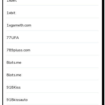
1xbet
1xbit
1xgameth.com
77UFA
789pluss.com
8lots.me
8lots.me
918Kiss
918kissauto