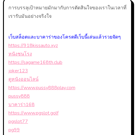
การบรรลุเป้าหมายมักมากับการตัดสินใจของเราในเวลาที่
เรารับมันอย่างจริงใจ
เว็บสล็อตและบาคาร่าของโครตดีเว็บนี้เล่นแล้วรวยจัดๆ
https://918kissauto.xyz
หนังชนโรง
https://sagame168th.club
joker123
ดูหนังออนไลน์
https://www.pussy888play.com
pussy888
บาคาร่า168
https://www.pgslot.golf
pgslot77
pg99