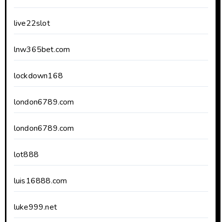
live22slot
lnw365bet.com
lockdown168
london6789.com
london6789.com
lot888
luis16888.com
luke999.net