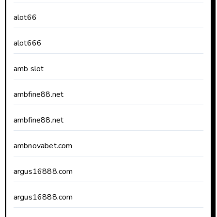
alot66
alot666
amb slot
ambfine88.net
ambfine88.net
ambnovabet.com
argus16888.com
argus16888.com