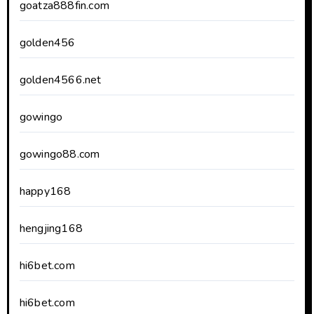
goatza888fin.com
golden456
golden4566.net
gowingo
gowingo88.com
happy168
hengjing168
hi6bet.com
hi6bet.com