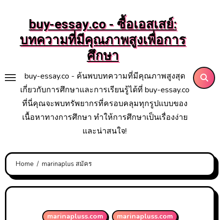
Skip
to
buy-essay.co - ซื้อเอสเสย์:
content
บทความที่มีคุณภาพสูงเพื่อการ
ศึกษา
buy-essay.co - ค้นพบบทความที่มีคุณภาพสูงสุด
เกี่ยวกับการศึกษาและการเรียนรู้ได้ที่ buy-essay.co
ที่นี่คุณจะพบทรัพยากรที่ครอบคลุมทุกรูปแบบของ
เนื้อหาทางการศึกษา ทำให้การศึกษาเป็นเรื่องง่าย
และน่าสนใจ!
Home
marinaplus สมัคร
marinapluss.com
marinapluss.com