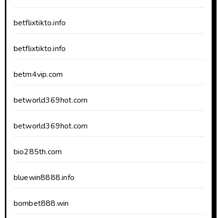
betflixtikto.info
betflixtikto.info
betm4vip.com
betworld369hot.com
betworld369hot.com
bio285th.com
bluewin8888.info
bombet888.win