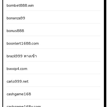
bombet888.win
bonanza99
bonus888
boonlert1688.com
brazil999 ทางเข้า
bwvip4.com
carlo999.net
cashgame168
cashgame168x.com