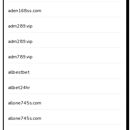
aden168ss.com
adm289.vip
adm289.vip
adm789.vip
allbestbet
allbet24hr
allone745s.com
allone745s.com