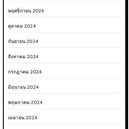
พฤศจิกายน 2024
ตุลาคม 2024
กันยายน 2024
สิงหาคม 2024
กรกฎาคม 2024
มิถุนายน 2024
พฤษภาคม 2024
เมษายน 2024