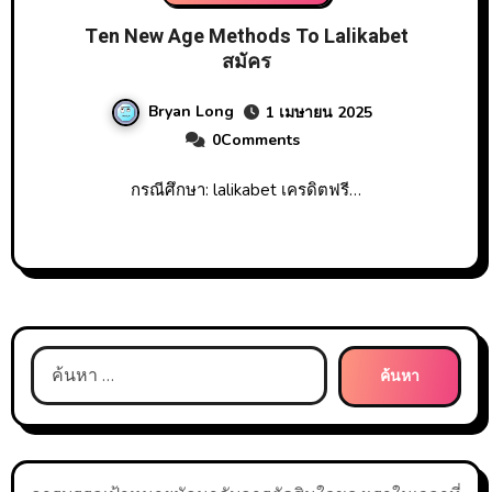
Ten New Age Methods To Lalikabet
สมัคร
Bryan Long
1 เมษายน 2025
0Comments
กรณีศึกษา: lalikabet เครดิตฟรี…
ค้นหา
สำหรับ: