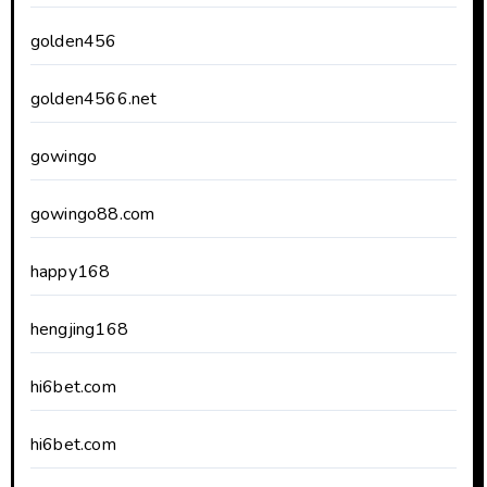
golden456
golden4566.net
gowingo
gowingo88.com
happy168
hengjing168
hi6bet.com
hi6bet.com