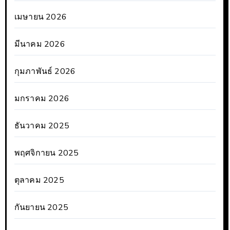
เมษายน 2026
มีนาคม 2026
กุมภาพันธ์ 2026
มกราคม 2026
ธันวาคม 2025
พฤศจิกายน 2025
ตุลาคม 2025
กันยายน 2025