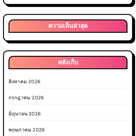
ความเห็นล่าสุด
คลังเก็บ
สิงหาคม 2026
กรกฎาคม 2026
มิถุนายน 2026
พฤษภาคม 2026