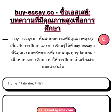
Skip
to
buy-essay.co - ซื้อเอสเสย์:
content
บทความที่มีคุณภาพสูงเพื่อการ
ศึกษา
buy-essay.co - ค้นพบบทความที่มีคุณภาพสูงสุด
เกี่ยวกับการศึกษาและการเรียนรู้ได้ที่ buy-essay.co
ที่นี่คุณจะพบทรัพยากรที่ครอบคลุมทุกรูปแบบของ
เนื้อหาทางการศึกษา ทำให้การศึกษาเป็นเรื่องง่าย
และน่าสนใจ!
Home
lalikabet สมัคร
lalikabetsgame.com