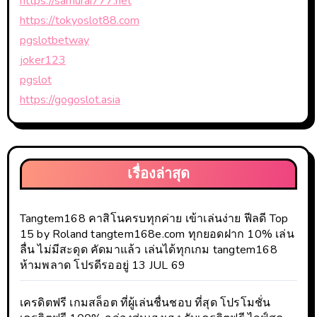
https://samurai777.net
https://tokyoslot88.com
pgslotbetway
joker123
pgslot
https://gogoslot.asia
เรื่องล่าสุด
Tangtem168 คาสิโนครบทุกค่าย เข้าเล่นง่าย ฟีลดี Top
15 by Roland tangtem168e.com ทุกยอดฝาก 10% เล่น
ลื่น ไม่มีสะดุด คัดมาแล้ว เล่นได้ทุกเกม tangtem168
ห้ามพลาด โปรดีรออยู่ 13 JUL 69
เครดิตฟรี เกมสล็อต ที่ผู้เล่นชื่นชอบ ที่สุด โปรโมชั่น