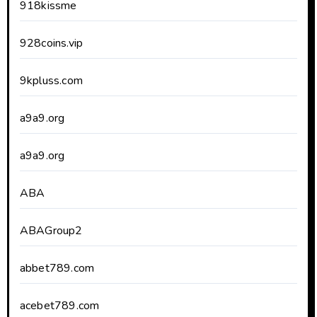
918kissme
928coins.vip
9kpluss.com
a9a9.org
a9a9.org
ABA
ABAGroup2
abbet789.com
acebet789.com