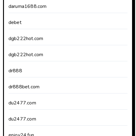
daruma1688.com
debet
dgb222hot.com
dgb222hot.com
dr888
dr888bet.com
du2477.com
du2477.com
enjoy24.fun