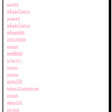
slot99
สล็อตเว็บตรง
jinda44
สล็อตเว็บตรง
สล็อต888
JINDA888
pgslot
พุซซี่888
บาคาร่า
slotxo
slotpg
ดูหนังโป๊
https://1xbetth.vip
pgslot
allbet24
pg slot