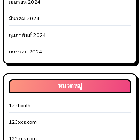
เมษายน 2024
มีนาคม 2024
กุมภาพันธ์ 2024
มกราคม 2024
หมวดหมู่
123lionth
123xos.com
123xos.com