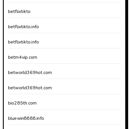
betflixtikto
betflixtikto.info
betflixtikto.info
betm4vip.com
betworld369hot.com
betworld369hot.com
bio285th.com
bluewin8888.info