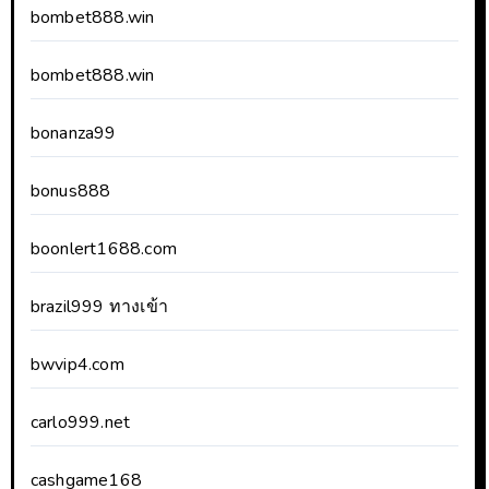
bombet888.win
bombet888.win
bonanza99
bonus888
boonlert1688.com
brazil999 ทางเข้า
bwvip4.com
carlo999.net
cashgame168