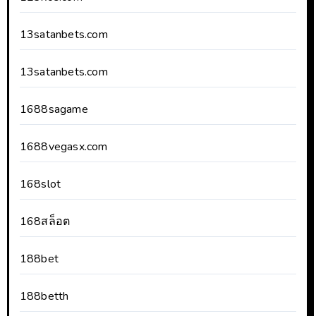
13satanbets.com
13satanbets.com
1688sagame
1688vegasx.com
168slot
168สล็อต
188bet
188betth