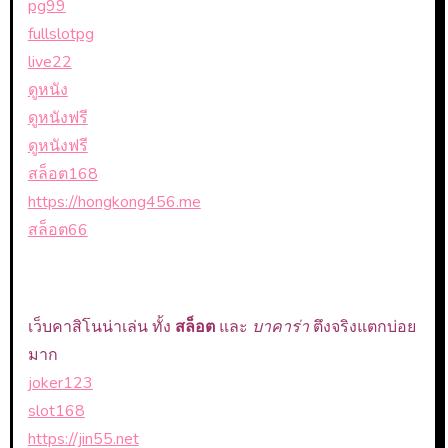
pg99
fullslotpg
live22
ดูหนัง
ดูหนังฟรี
ดูหนังฟรี
สล็อต168
https://hongkong456.me
สล็อต66
เว็บคาสิโนน่าเล่น ทั้ง
สล็อต
และ
บาคาร่า
ตึงจริงแตกบ่อย
มาก
joker123
slot168
https://jin55.net