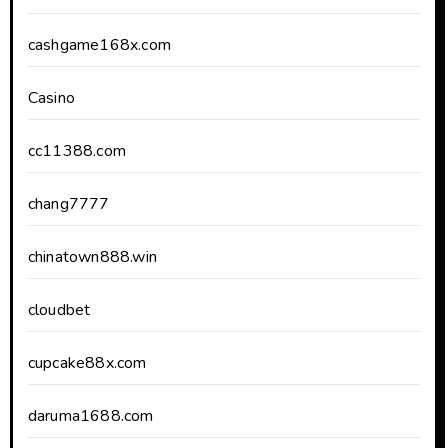
cashgame168x.com
Casino
cc11388.com
chang7777
chinatown888.win
cloudbet
cupcake88x.com
daruma1688.com