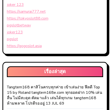
joker 123
https://samurai777.net
https://tokyoslot88.com
pgslotbetway
joker123
pgslot
https://gogoslot.asia
เรื่องล่าสุด
Tangtem168 คาสิโนครบทุกค่าย เข้าเล่นง่าย ฟีลดี Top
15 by Roland tangtem168e.com ทุกยอดฝาก 10% เล่น
ลื่น ไม่มีสะดุด คัดมาแล้ว เล่นได้ทุกเกม tangtem168
ห้ามพลาด โปรดีรออยู่ 13 JUL 69