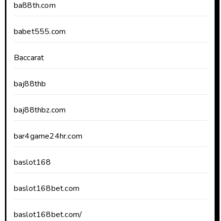
ba88th.com
babet555.com
Baccarat
baj88thb
baj88thbz.com
bar4game24hr.com
baslot168
baslot168bet.com
baslot168bet.com/