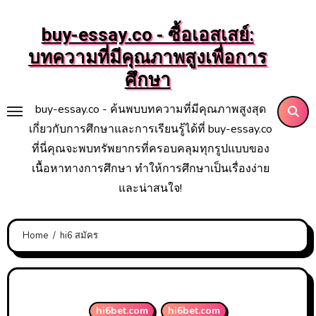
Skip
to
buy-essay.co - ซื้อเอสเสย์:
content
บทความที่มีคุณภาพสูงเพื่อการ
ศึกษา
buy-essay.co - ค้นพบบทความที่มีคุณภาพสูงสุด
เกี่ยวกับการศึกษาและการเรียนรู้ได้ที่ buy-essay.co
ที่นี่คุณจะพบทรัพยากรที่ครอบคลุมทุกรูปแบบของ
เนื้อหาทางการศึกษา ทำให้การศึกษาเป็นเรื่องง่าย
และน่าสนใจ!
Home
hi6 สมัคร
hi6bet.com
hi6bet.com