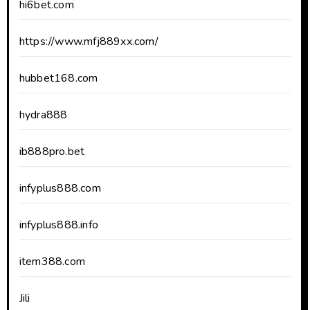
hi6bet.com
https://www.mfj889xx.com/
hubbet168.com
hydra888
ib888pro.bet
infyplus888.com
infyplus888.info
item388.com
Jili