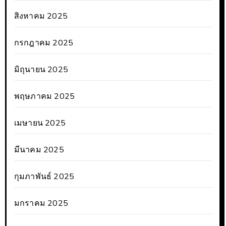
สิงหาคม 2025
กรกฎาคม 2025
มิถุนายน 2025
พฤษภาคม 2025
เมษายน 2025
มีนาคม 2025
กุมภาพันธ์ 2025
มกราคม 2025