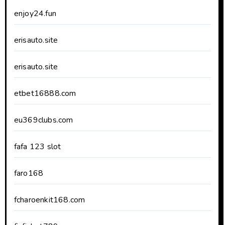
enjoy24.fun
erisauto.site
erisauto.site
etbet16888.com
eu369clubs.com
fafa 123 slot
faro168
fcharoenkit168.com