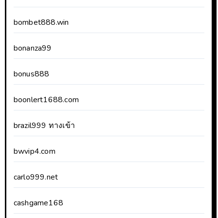
bombet888.win
bonanza99
bonus888
boonlert1688.com
brazil999 ทางเข้า
bwvip4.com
carlo999.net
cashgame168