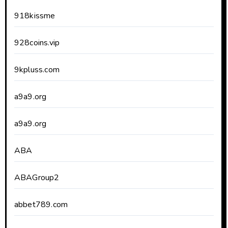
918kissme
928coins.vip
9kpluss.com
a9a9.org
a9a9.org
ABA
ABAGroup2
abbet789.com