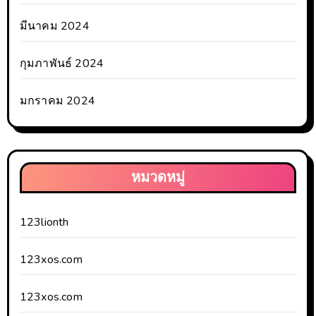
มีนาคม 2024
กุมภาพันธ์ 2024
มกราคม 2024
หมวดหมู่
123lionth
123xos.com
123xos.com