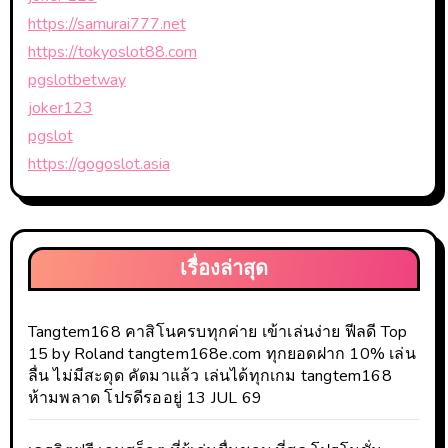
https://samurai777.net
https://tokyoslot88.com
pgslotbetway
joker123
pgslot
https://gogoslot.asia
เรื่องล่าสุด
Tangtem168 คาสิโนครบทุกค่าย เข้าเล่นง่าย ฟีลดี Top
15 by Roland tangtem168e.com ทุกยอดฝาก 10% เล่น
ลื่น ไม่มีสะดุด คัดมาแล้ว เล่นได้ทุกเกม tangtem168
ห้ามพลาด โปรดีรออยู่ 13 JUL 69