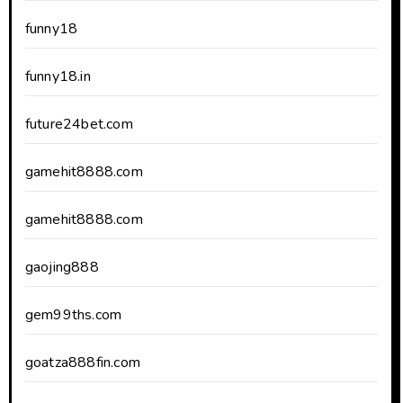
funny18
funny18.in
future24bet.com
gamehit8888.com
gamehit8888.com
gaojing888
gem99ths.com
goatza888fin.com