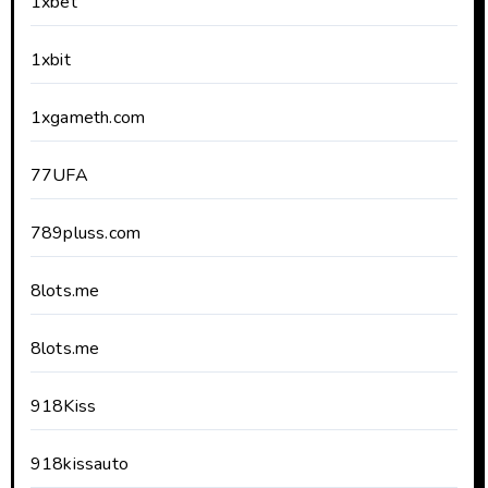
1xbet
1xbit
1xgameth.com
77UFA
789pluss.com
8lots.me
8lots.me
918Kiss
918kissauto