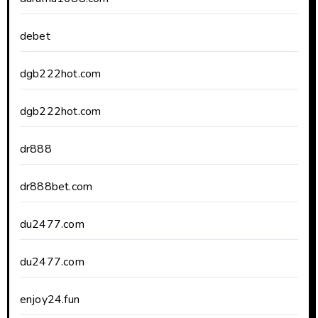
debet
dgb222hot.com
dgb222hot.com
dr888
dr888bet.com
du2477.com
du2477.com
enjoy24.fun