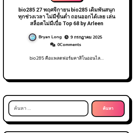
bio285 27 พฤศจิกายน bio285 เดิมพันสนุก
ทุกช่วงเวลา ไม่มีขั้นต่ำ ถอนออกได้เลย เล่น
สล็อตไม่มีเบื่อ Top 68 by Arleen
Bryan Long
9 กรกฎาคม 2025
0Comments
bio285 คือแพลตฟอร์มคาสิโนออนไล…
ค้นหา
สำหรับ: