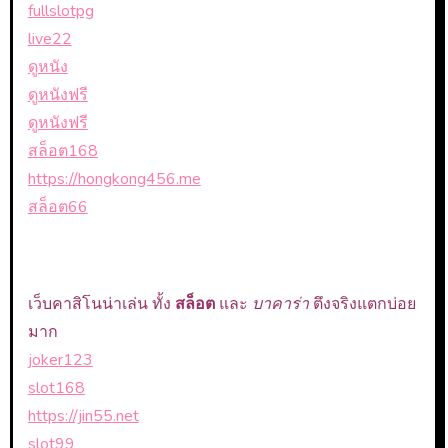
fullslotpg
live22
ดูหนัง
ดูหนังฟรี
ดูหนังฟรี
สล็อต168
https://hongkong456.me
สล็อต66
เว็บคาสิโนน่าเล่น ทั้ง
สล็อต
และ
บาคาร่า
ตึงจริงแตกบ่อย
มาก
joker123
slot168
https://jin55.net
slot99