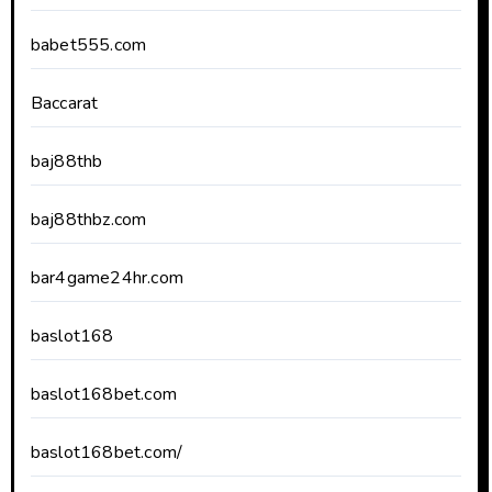
babet555.com
Baccarat
baj88thb
baj88thbz.com
bar4game24hr.com
baslot168
baslot168bet.com
baslot168bet.com/