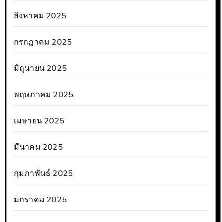
สิงหาคม 2025
กรกฎาคม 2025
มิถุนายน 2025
พฤษภาคม 2025
เมษายน 2025
มีนาคม 2025
กุมภาพันธ์ 2025
มกราคม 2025