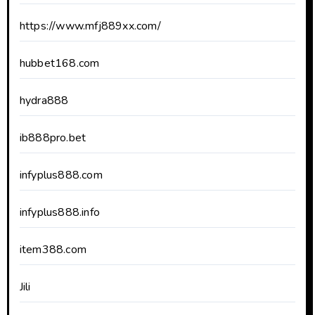
https://www.mfj889xx.com/
hubbet168.com
hydra888
ib888pro.bet
infyplus888.com
infyplus888.info
item388.com
Jili