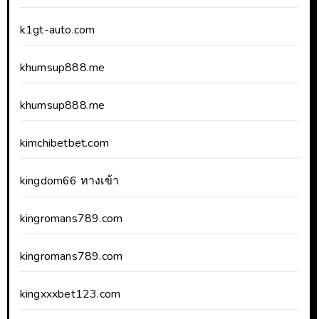
k1gt-auto.com
khumsup888.me
khumsup888.me
kimchibetbet.com
kingdom66 ทางเข้า
kingromans789.com
kingromans789.com
kingxxxbet123.com