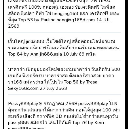
เครดิตฟรี เกมสล็อต ที่ผู้เล่นชื่นชอบ ที่สุด โปรโมชั่น
เครดิตฟรี 100% กล่องสุ่มเฮงเฮง รับเครดิตฟรี ไลฟ์สด
สล็อต ยิงปลา กีฬา ไพ่ hengjing168 แจก เครดิตฟรี เยอะ
ที่สุด Top 53 by Pauline hengjing168d.com 14 JUL
2569
เว็บใหญ่ jinda888 เว็บไซต์ใหญ่ สล็อตออนไลน์มาแรง
รวมเกมยอดนิยม พร้อมเคล็ดลับก่อนเริ่มเล่น ทดลองเล่น
Top 84 by Ann jin888.asia 10 July 69 พนัน
บาคาร่า เปิดมุมมองใหม่ของเกมบาคาร่า วันเกิดรับ 500
เกมดัง ฟีเจอร์ครบ บาคาร่าสด ดีลเลอร์สาวสวย บาคา
ร่า168 สมัครง่าย ได้โปรไว Top 56 by Tresa
Sexy168c.com 27 July 2569
Pussy888play 9 กรกฎาคม 2569 pussy888play โปร
คุ้มทุกวัน เล่นสนุกได้มากกว่าเดิม ถอนได้สูงสุด 100 เท่า
สมจริง เสียงดี กราฟฟิค 3D คนเล่นไม่ต่ำกว่าแสนทุกวัน
pussy888 สมัครไว เล่นได้ทันที Top 76 by Kerri