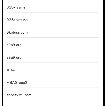
918kissme
928coins.vip
9kpluss.com
a9a9.org
a9a9.org
ABA
ABAGroup2
abbet789.com