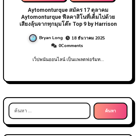
Aytomonturque สมัคร 17 ตุลาคม
Aytomonturque ฟีลคาสิโนที่เต็มไปด้วย
เสียงลุ้นจากทุกมุมโต๊ะ Top 9 by Harrison
Bryan Long
18 ธันวาคม 2025
0Comments
เว็ปพนันออนไลน์ เป็นแพลตฟอร์มท…
ค้นหา
สำหรับ: