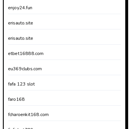
enjoy24.fun
erisauto.site
erisauto.site
etbet16888.com
eu369clubs.com
fafa 123 slot
faro168
fcharoenkit168.com