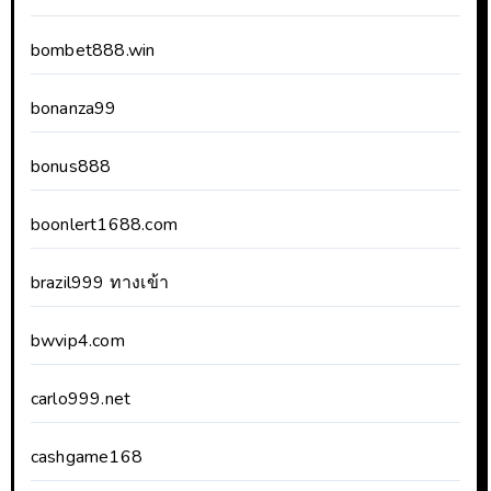
bombet888.win
bonanza99
bonus888
boonlert1688.com
brazil999 ทางเข้า
bwvip4.com
carlo999.net
cashgame168