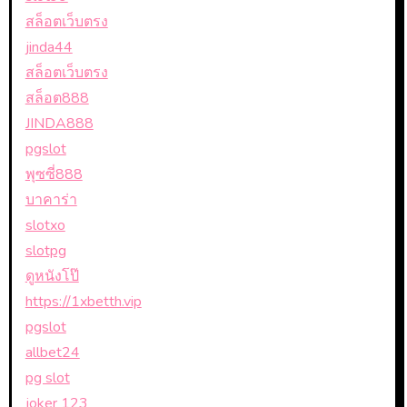
สล็อตเว็บตรง
jinda44
สล็อตเว็บตรง
สล็อต888
JINDA888
pgslot
พุซซี่888
บาคาร่า
slotxo
slotpg
ดูหนังโป๊
https://1xbetth.vip
pgslot
allbet24
pg slot
joker 123