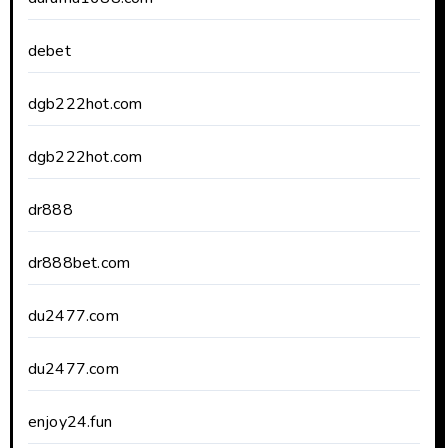
debet
dgb222hot.com
dgb222hot.com
dr888
dr888bet.com
du2477.com
du2477.com
enjoy24.fun