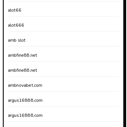
alot66
alot666
amb slot
ambfine88.net
ambfine88.net
ambnovabet.com
argus16888.com
argus16888.com