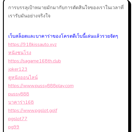
การบรรลุเป้าหมายมักมากับการตัดสินใจของเราในเวลาที่
เรารับมันอย่างจริงใจ
เว็บสล็อตและบาคาร่าของโครตดีเว็บนี้เล่นแล้วรวยจัดๆ
https://918kissauto.xyz
หนังชนโรง
https://sagame168th.club
joker123
ดูหนังออนไลน์
https://www.pussy888play.com
pussy888
บาคาร่า168
https://www.pgslot.golf
pgslot77
pg99