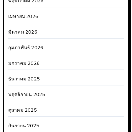
พฤษภาคม 2026
เมษายน 2026
มีนาคม 2026
กุมภาพันธ์ 2026
มกราคม 2026
ธันวาคม 2025
พฤศจิกายน 2025
ตุลาคม 2025
กันยายน 2025