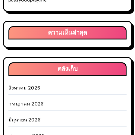
pussy888play.me
ความเห็นล่าสุด
คลังเก็บ
สิงหาคม 2026
กรกฎาคม 2026
มิถุนายน 2026