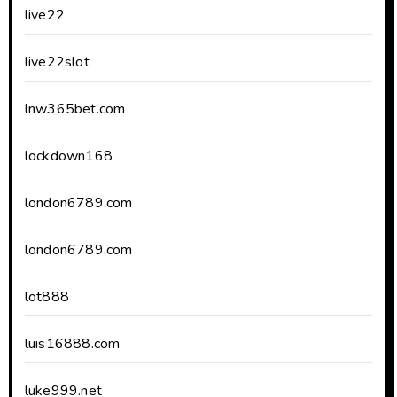
live22
live22slot
lnw365bet.com
lockdown168
london6789.com
london6789.com
lot888
luis16888.com
luke999.net