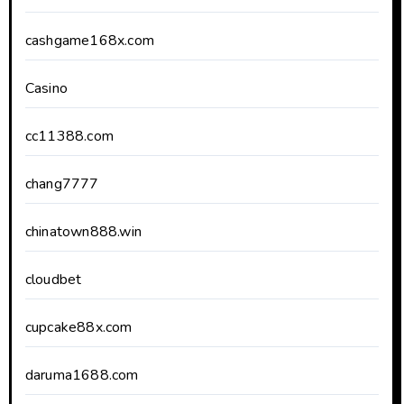
cashgame168x.com
Casino
cc11388.com
chang7777
chinatown888.win
cloudbet
cupcake88x.com
daruma1688.com