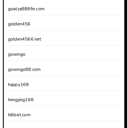
goatza888fin.com
golden456
golden4566.net
gowingo
gowingo88.com
happy168
hengjing168
hi6bet.com