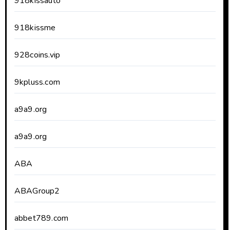
918kissauto
918kissme
928coins.vip
9kpluss.com
a9a9.org
a9a9.org
ABA
ABAGroup2
abbet789.com