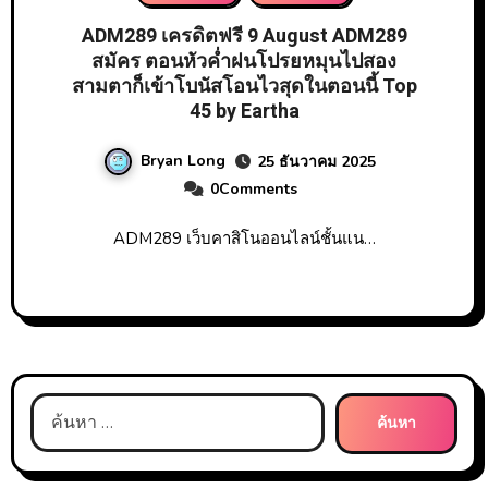
ADM289 เครดิตฟรี 9 August ADM289
สมัคร ตอนหัวค่ำฝนโปรยหมุนไปสอง
สามตาก็เข้าโบนัสโอนไวสุดในตอนนี้ Top
45 by Eartha
Bryan Long
25 ธันวาคม 2025
0Comments
ADM289 เว็บคาสิโนออนไลน์ชั้นแน…
ค้นหา
สำหรับ: