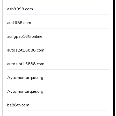
asb9999.com
audi688.com
aungpao168.online
autoslot16888.com
autoslot16888.com
Aytomonturque.org
Aytomonturque.org
ba88th.com