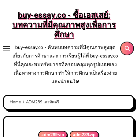
Skip
to
buy-essay.co - ซื้อเอสเสย์:
content
บทความที่มีคุณภาพสูงเพื่อการ
ศึกษา
buy-essay.co - ค้นพบบทความที่มีคุณภาพสูงสุด
เกี่ยวกับการศึกษาและการเรียนรู้ได้ที่ buy-essay.co
ที่นี่คุณจะพบทรัพยากรที่ครอบคลุมทุกรูปแบบของ
เนื้อหาทางการศึกษา ทำให้การศึกษาเป็นเรื่องง่าย
และน่าสนใจ!
Home
ADM289 เครดิตฟรี
adm289.vip
adm289.vip