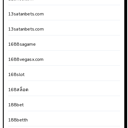
13satanbets.com
13satanbets.com
1688sagame
1688vegasx.com
168slot
168สล็อต
188bet
188betth