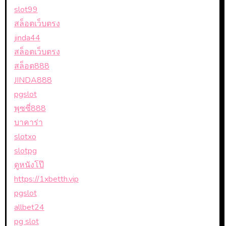
slot99
สล็อตเว็บตรง
jinda44
สล็อตเว็บตรง
สล็อต888
JINDA888
pgslot
พุซซี่888
บาคาร่า
slotxo
slotpg
ดูหนังโป๊
https://1xbetth.vip
pgslot
allbet24
pg slot