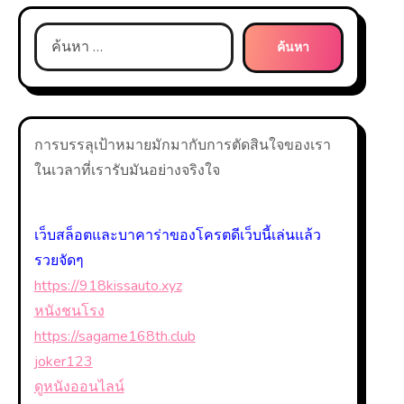
ค้นหา
สำหรับ:
การบรรลุเป้าหมายมักมากับการตัดสินใจของเรา
ในเวลาที่เรารับมันอย่างจริงใจ
เว็บสล็อตและบาคาร่าของโครตดีเว็บนี้เล่นแล้ว
รวยจัดๆ
https://918kissauto.xyz
หนังชนโรง
https://sagame168th.club
joker123
ดูหนังออนไลน์