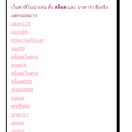
เว็บคาสิโนน่าเล่น ทั้ง
สล็อต
และ
บาคาร่า
ตึงจริง
แตกบ่อยมาก
joker123
slot168
https://jin55.net
slot99
สล็อตเว็บตรง
jinda44
สล็อตเว็บตรง
สล็อต888
JINDA888
pgslot
พุซซี่888
บาคาร่า
slotxo
slotpg