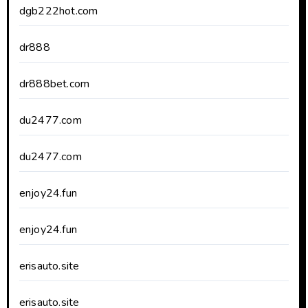
dgb222hot.com
dr888
dr888bet.com
du2477.com
du2477.com
enjoy24.fun
enjoy24.fun
erisauto.site
erisauto.site