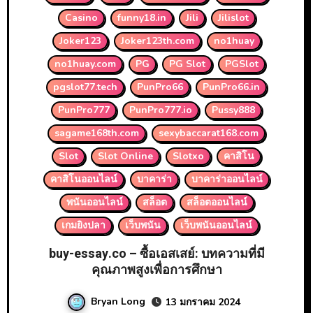
Casino
funny18.in
Jili
Jilislot
Joker123
Joker123th.com
no1huay
no1huay.com
PG
PG Slot
PGSlot
pgslot77.tech
PunPro66
PunPro66.in
PunPro777
PunPro777.io
Pussy888
sagame168th.com
sexybaccarat168.com
Slot
Slot Online
Slotxo
คาสิโน
คาสิโนออนไลน์
บาคาร่า
บาคาร่าออนไลน์
พนันออนไลน์
สล็อต
สล็อตออนไลน์
เกมยิงปลา
เว็บพนัน
เว็บพนันออนไลน์
buy-essay.co – ซื้อเอสเสย์: บทความที่มี
คุณภาพสูงเพื่อการศึกษา
Bryan Long
13 มกราคม 2024