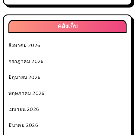
คลังเก็บ
สิงหาคม 2026
กรกฎาคม 2026
มิถุนายน 2026
พฤษภาคม 2026
เมษายน 2026
มีนาคม 2026