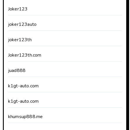
Joker123
joker123auto
joker123th
Joker123th.com
juad888
k1gt-auto.com
k1gt-auto.com
khumsup888.me