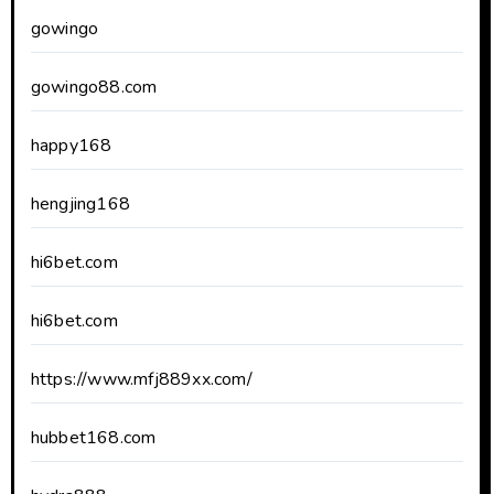
gowingo
gowingo88.com
happy168
hengjing168
hi6bet.com
hi6bet.com
https://www.mfj889xx.com/
hubbet168.com