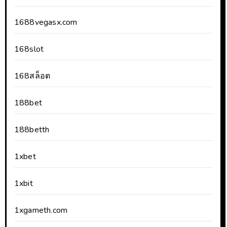
1688vegasx.com
168slot
168สล็อต
188bet
188betth
1xbet
1xbit
1xgameth.com