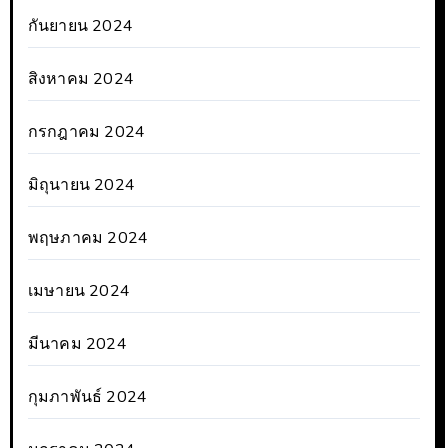
กันยายน 2024
สิงหาคม 2024
กรกฎาคม 2024
มิถุนายน 2024
พฤษภาคม 2024
เมษายน 2024
มีนาคม 2024
กุมภาพันธ์ 2024