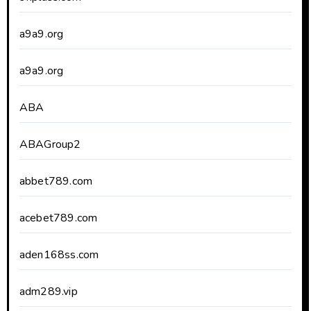
a9a9.org
a9a9.org
ABA
ABAGroup2
abbet789.com
acebet789.com
aden168ss.com
adm289.vip