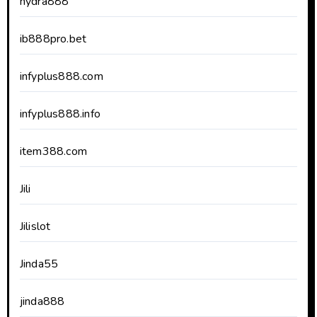
hydra888
ib888pro.bet
infyplus888.com
infyplus888.info
item388.com
Jili
Jilislot
Jinda55
jinda888