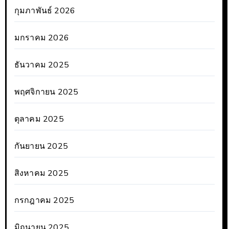
กุมภาพันธ์ 2026
มกราคม 2026
ธันวาคม 2025
พฤศจิกายน 2025
ตุลาคม 2025
กันยายน 2025
สิงหาคม 2025
กรกฎาคม 2025
มิถุนายน 2025