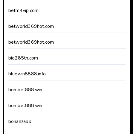
betm4vip.com
betworld369hot.com
betworld369hot.com
bio285th.com
bluewin8888.info
bombet888.win
bombet888.win
bonanza99