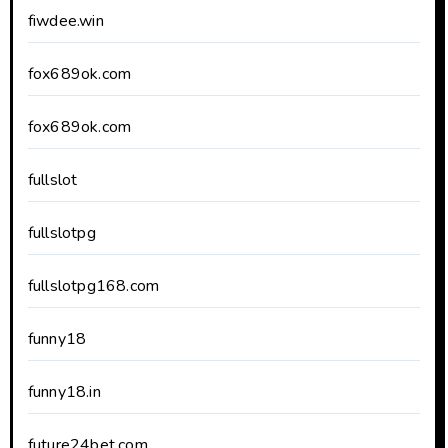
fiwdee.win
fox689ok.com
fox689ok.com
fullslot
fullslotpg
fullslotpg168.com
funny18
funny18.in
future24bet.com