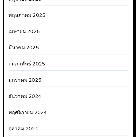
พฤษภาคม 2025
เมษายน 2025
มีนาคม 2025
กุมภาพันธ์ 2025
มกราคม 2025
ธันวาคม 2024
พฤศจิกายน 2024
ตุลาคม 2024