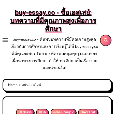
Skip
to
buy-essay.co - ซื้อเอสเสย์:
content
บทความที่มีคุณภาพสูงเพื่อการ
ศึกษา
buy-essay.co - ค้นพบบทความที่มีคุณภาพสูงสุด
เกี่ยวกับการศึกษาและการเรียนรู้ได้ที่ buy-essay.co
ที่นี่คุณจะพบทรัพยากรที่ครอบคลุมทุกรูปแบบของ
เนื้อหาทางการศึกษา ทำให้การศึกษาเป็นเรื่องง่าย
และน่าสนใจ!
Home
พนันออนไลน์
918Kiss
ABA
ABAGroup2
Baccarat