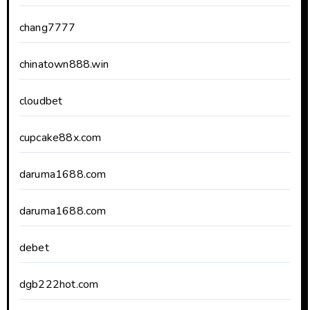
chang7777
chinatown888.win
cloudbet
cupcake88x.com
daruma1688.com
daruma1688.com
debet
dgb222hot.com