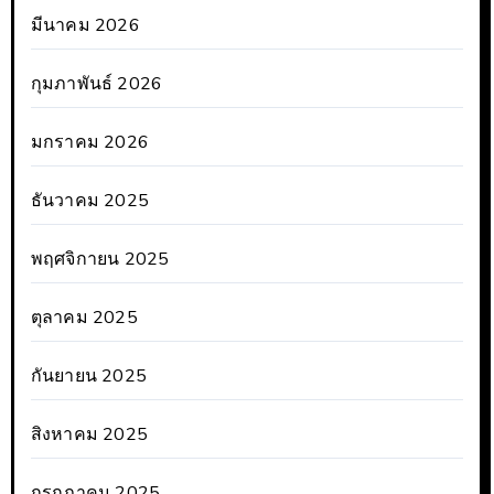
มีนาคม 2026
กุมภาพันธ์ 2026
มกราคม 2026
ธันวาคม 2025
พฤศจิกายน 2025
ตุลาคม 2025
กันยายน 2025
สิงหาคม 2025
กรกฎาคม 2025