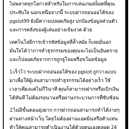
ไม่พลาดทุกโอกาสสำหรับในการเล่นเกมสล็อตที่คุณ
ประทับใจ นอกเหนือจากนี้ ระบบฝากถอนออโต้ของ
pgslot99 ยังมีความปลอดภัยสูง ปกป้องข้อมูลส่วนตัว
และการคลังของผู้เล่นอย่างเข้มงวด ด้วย
เทคโนโลยีการเข้ารหัสข้อมูลที่ล้ำสมัย ก็เลยมั่นอก
มั่นใจได้ว่าการทำธุรกรรมของคุณจะไม่เป็นอันตราย
และก็ปลอดภัยจากการถูกจู่โจมหรือขโมยข้อมูล
1.เร็วไว ระบบฝากถอนออโต้ของ pgslot ถูกวางแบบ
มาเพื่อให้ผู้เล่นสามารถทำธุรกรรมได้อย่างเร็ว ใช้
เวลาเพียงแค่ไม่กี่วินาที คุณก็สามารถฝากหรือเบิกเงิน
ได้ทันที ไม่ต้องรอนานหรือผ่านกระบวนการที่ซับซ้อน
2.ไม่มีขั้นตอนยุ่งยาก การฝากถอนสามารถทำได้ง่ายๆ
ผ่านทางหน้าเว็บ โดยไม่ต้องผ่านแอดมินหรือตัวแทน
ทำให้คุณสามารถดำเนินงานได้ด้วยตนเองตลอด 24