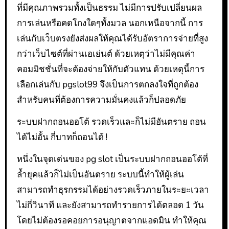
ที่มีคุณภาพรวมทั้งเป็นธรรม ไม่มีการปรับเปลี่ยนผล
การเล่นหรือคดโกงใดๆทั้งมวล นอกเหนือจากนี้ การ
เล่นกับเว็บตรงยังส่งผลให้คุณได้รับอัตราการจ่ายที่สูง
กว่าเว็บไซต์ที่ผ่านเอเย่นต์ ด้วยเหตุว่าไม่มีคุณค่า
คอมมิชชั่นที่จะต้องจ่ายให้กับตัวแทน ด้วยเหตุนี้การ
เลือกเล่นกับ pgslot99 จึงเป็นการตกลงใจที่ถูกต้อง
สำหรับคนที่ต้องการความมั่นคงแล้วก็ปลอดภัย
ระบบฝากถอนออโต้ รวดเร็วและก็ไม่มีอันตราย ถอน
ได้ไม่อั้น กี่บาทก็ถอนได้ !
หนึ่งในจุดเด่นของ pg slot เป็นระบบฝากถอนออโต้ที่
ล้ำยุคแล้วก็ไม่เป็นอันตราย ระบบนี้ทำให้ผู้เล่น
สามารถทำธุรกรรมได้อย่างรวดเร็วภายในระยะเวลา
ไม่กี่วินาที และยังสามารถทำรายการได้ตลอด 1 วัน
โดยไม่ต้องรอคอยการอนุญาตจากแอดมิน ทำให้คุณ