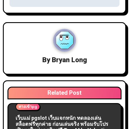
By
Bryan Long
Related Post
ทางเข้าpg
เว็บแม่ pgslot เว็บแจกหนัก ทดลองเล่น
สล็อตฟรีทุกค่าย ก่อนเล่นจริง พร้อมรับโปร