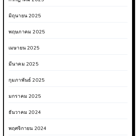
มิถุนายน 2025
พฤษภาคม 2025
เมษายน 2025
มีนาคม 2025
กุมภาพันธ์ 2025
มกราคม 2025
ธันวาคม 2024
พฤศจิกายน 2024