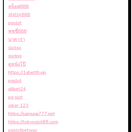
สล็อต888
JINDA888
pgslot
พุซซี่888
บาคาร่า
slotxo
slotpg
ดูหนังโป๊
https://1xbetth.vip
pgslot
allbet24
pg slot
joker 123
https://samurai777.net
https://tokyoslot88.com
pgslotbetway