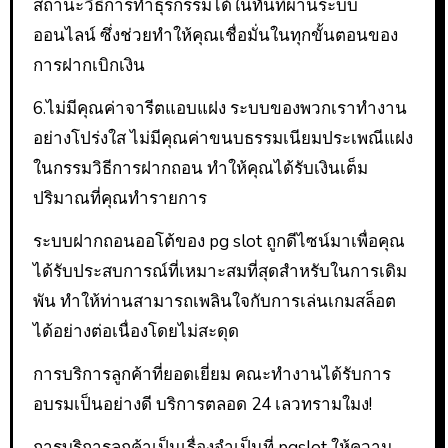
สถานะวิธีการทำธุรกรรมได้ในทันทีผ่านระบบ
ออนไลน์ ซึ่งช่วยทำให้คุณเชื่อมั่นในทุกขั้นตอนของ
การฝากเบิกเงิน
6.ไม่มีคุณค่าจารีตแอบแฝง ระบบของพวกเราทำงาน
อย่างโปร่งใส ไม่มีคุณค่าขนบธรรมเนียมประเพณีแฝง
ในกรรมวิธีการฝากถอน ทำให้คุณได้รับเงินเต็ม
ปริมาณที่คุณทำรายการ
ระบบฝากถอนออโต้ของ pg slot ถูกดีไซน์มาเพื่อคุณ
ได้รับประสบการณ์ที่เหมาะสมที่สุดสำหรับในการเดิม
พัน ทำให้ท่านสามารถเพลินใจกับการเล่นเกมสล็อต
ได้อย่างต่อเนื่องโดยไม่สะดุด
การบริการลูกค้าที่ยอดเยี่ยม คณะทำงานได้รับการ
อบรมเป็นอย่างดี บริการตลอด 24 เลวทรามใมง!
การบริการลูกค้าเป็นเรื่องจำเป็นที่ pgslot ให้ความ