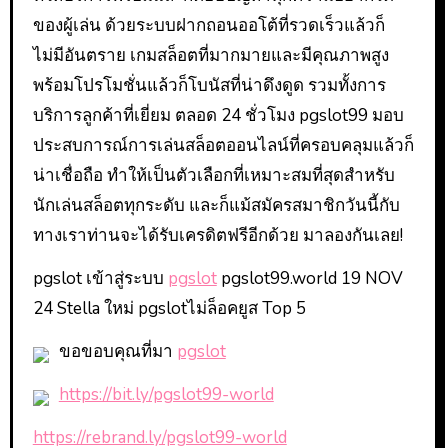
ของผู้เล่น ด้วยระบบฝากถอนออโต้ที่รวดเร็วแล้วก็
ไม่มีอันตราย เกมสล็อตที่มากมายและมีคุณภาพสูง
พร้อมโปรโมชั่นแล้วก็โบนัสที่น่าดึงดูด รวมทั้งการ
บริการลูกค้าที่เยี่ยม ตลอด 24 ชั่วโมง pgslot99 มอบ
ประสบการณ์การเล่นสล็อตออนไลน์ที่ครอบคลุมแล้วก็
น่าเชื่อถือ ทำให้เป็นตัวเลือกที่เหมาะสมที่สุดสำหรับ
นักเล่นสล็อตทุกระดับ และก็แม้สมัครสมาชิกวันนี้กับ
ทางเราท่านจะได้รับเครดิตฟรีอีกด้วย มาลองกันเลย!
pgslot เข้าสู่ระบบ
pgslot
pgslot99.world 19 NOV
24 Stella ใหม่ pgslotไม่ล็อคยูส Top 5
ขอขอบคุณที่มา
pgslot
https://bit.ly/pgslot99-world
https://rebrand.ly/pgslot99-world