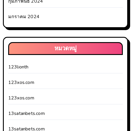
กุมภาพันธ์ 2024
มกราคม 2024
หมวดหมู่
123lionth
123xos.com
123xos.com
13satanbets.com
13satanbets.com