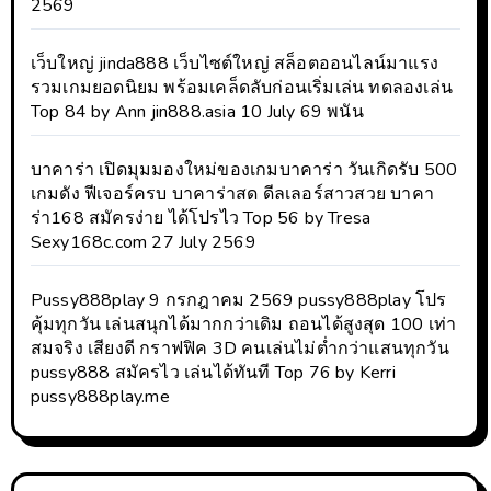
2569
เว็บใหญ่ jinda888 เว็บไซต์ใหญ่ สล็อตออนไลน์มาแรง
รวมเกมยอดนิยม พร้อมเคล็ดลับก่อนเริ่มเล่น ทดลองเล่น
Top 84 by Ann jin888.asia 10 July 69 พนัน
บาคาร่า เปิดมุมมองใหม่ของเกมบาคาร่า วันเกิดรับ 500
เกมดัง ฟีเจอร์ครบ บาคาร่าสด ดีลเลอร์สาวสวย บาคา
ร่า168 สมัครง่าย ได้โปรไว Top 56 by Tresa
Sexy168c.com 27 July 2569
Pussy888play 9 กรกฎาคม 2569 pussy888play โปร
คุ้มทุกวัน เล่นสนุกได้มากกว่าเดิม ถอนได้สูงสุด 100 เท่า
สมจริง เสียงดี กราฟฟิค 3D คนเล่นไม่ต่ำกว่าแสนทุกวัน
pussy888 สมัครไว เล่นได้ทันที Top 76 by Kerri
pussy888play.me