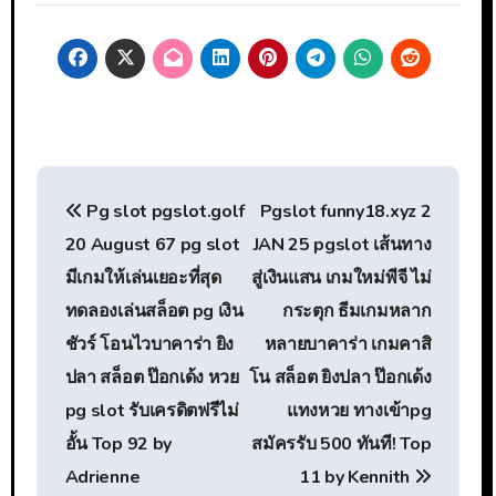
แนะแนว
Pg slot pgslot.golf
Pgslot funny18.xyz 2
เรื่อง
20 August 67 pg slot
JAN 25 pgslot เส้นทาง
มีเกมให้เล่นเยอะที่สุด
สู่เงินแสน เกมใหม่พีจี ไม่
ทดลองเล่นสล็อต pg เงิน
กระตุก ธีมเกมหลาก
ชัวร์ โอนไวบาคาร่า ยิง
หลายบาคาร่า เกมคาสิ
ปลา สล็อต ป๊อกเด้ง หวย
โน สล็อต ยิงปลา ป๊อกเด้ง
pg slot รับเครดิตฟรีไม่
แทงหวย ทางเข้าpg
อั้น Top 92 by
สมัครรับ 500 ทันที! Top
Adrienne
11 by Kennith