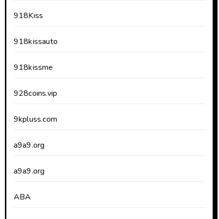
918Kiss
918kissauto
918kissme
928coins.vip
9kpluss.com
a9a9.org
a9a9.org
ABA