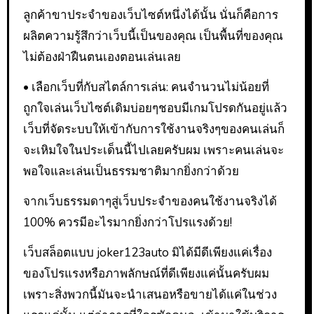
ลูกค้าขาประจำของเว็บไซต์หนึ่งได้นั้น นั่นก็คือการ
ผลิตความรู้สึกว่าเว็บนี้เป็นของคุณ เป็นพื้นที่ของคุณ
ไม่ต้องฝ่าฝืนตนเองตอนเล่นเลย
• เลือกเว็บที่กับสไตล์การเล่น: คนจำนวนไม่น้อยที่
ถูกใจเล่นเว็บไซต์เดิมบ่อยๆชอบมีเกมโปรดกันอยู่แล้ว
เว็บที่จัดระบบให้เข้ากับการใช้งานจริงๆของคนเล่นก็
จะเหิมใจในประเด็นนี้ไปเลยครับผม เพราะคนเล่นจะ
พอใจและเล่นเป็นธรรมชาติมากยิ่งกว่าด้วย
จากเว็บธรรมดาๆสู่เว็บประจำของคนใช้งานจริงได้
100% ควรมีอะไรมากยิ่งกว่าโปรแรงด้วย!
เว็บสล็อตแบบ joker123auto มิได้มีดีเพียงแค่เรื่อง
ของโปรแรงหรือภาพลักษณ์ที่ดีเพียงแค่นั้นครับผม
เพราะสิ่งพวกนี้มันจะนำเสนอหรือขายได้แค่ในช่วง