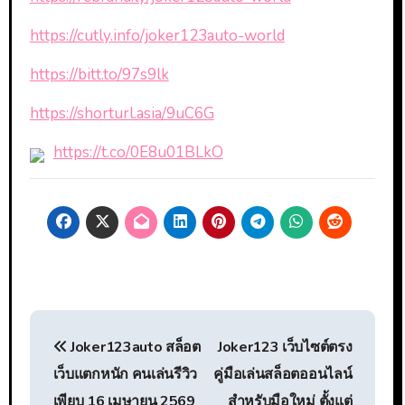
https://cutly.info/joker123auto-world
https://bitt.to/97s9lk
https://shorturl.asia/9uC6G
https://t.co/0E8u01BLkO
แนะแนว
Joker123auto สล็อต
Joker123 เว็บไซต์ตรง
เรื่อง
เว็บแตกหนัก คนเล่นรีวิว
คู่มือเล่นสล็อตออนไลน์
เพียบ 16 เมษายน 2569
สำหรับมือใหม่ ตั้งแต่