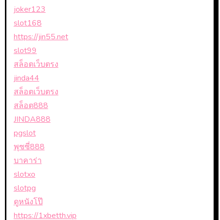
joker123
slot168
https://jin55.net
slot99
สล็อตเว็บตรง
jinda44
สล็อตเว็บตรง
สล็อต888
JINDA888
pgslot
พุซซี่888
บาคาร่า
slotxo
slotpg
ดูหนังโป๊
https://1xbetth.vip