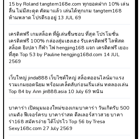
15 by Roland tangtem168e.com ทุกยอดฝาก 10% เล่น
ลื่น ไม่มีสะดุด คัดมาแล้ว เล่นได้ทุกเกม tangtem168
ห้ามพลาด โปรดีรออยู่ 13 JUL 69
เครดิตฟรี เกมสล็อต ที่ผู้เล่นชื่นชอบ ที่สุด โปรโมชั่น
เครดิตฟรี 100% กล่องสุ่มเฮงเฮง รับเครดิตฟรี ไลฟ์สด
สล็อต ยิงปลา กีฬา ไพ่ hengjing168 แจก เครดิตฟรี เยอะ
ที่สุด Top 53 by Pauline hengjing168d.com 14 JUL
2569
เว็บใหญ่ jinda888 เว็บไซต์ใหญ่ สล็อตออนไลน์มาแรง
รวมเกมยอดนิยม พร้อมเคล็ดลับก่อนเริ่มเล่น ทดลองเล่น
Top 84 by Ann jin888.asia 10 July 69 พนัน
บาคาร่า เปิดมุมมองใหม่ของเกมบาคาร่า วันเกิดรับ 500
เกมดัง ฟีเจอร์ครบ บาคาร่าสด ดีลเลอร์สาวสวย บาคา
ร่า168 สมัครง่าย ได้โปรไว Top 56 by Tresa
Sexy168c.com 27 July 2569