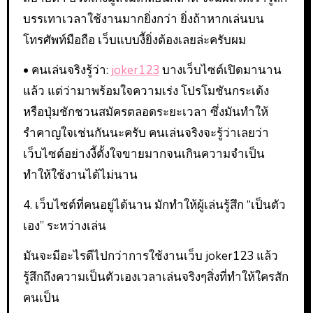
บรรเทาเวลาใช้งานมากยิ่งกว่า ยิ่งถ้าหากเล่นบน
โทรศัพท์มือถือ เว็บแบบงี้ยิ่งต้องเลยล่ะครับผม
• คนเล่นจริงรู้ว่า:
joker123
บางเว็บไซต์เปิดมานาน
แล้ว แต่ว่ามาพร้อมใจความเร่ง โปรโมชันกระเด้ง
หรือปุ่มชักชวนสมัครตลอดระยะเวลา ซึ่งมันทำให้
รำคาญใจเช่นกันนะครับ คนเล่นจริงจะรู้ว่าเลยว่า
เว็บไซต์อย่างงี้ตั้งใจขายมากจนเกินความจำเป็น
ทำให้ใช้งานได้ไม่นาน
4. เว็บไซต์ที่คนอยู่ได้นาน มักทำให้ผู้เล่นรู้สึก “เป็นตัว
เอง” ระหว่างเล่น
มันจะมีอะไรดีไปกว่าการใช้งานเว็บ joker123 แล้ว
รู้สึกถึงความเป็นตัวเองเวลาเล่นจริงๆสิ่งที่ทำให้ใครสัก
คนเป็น