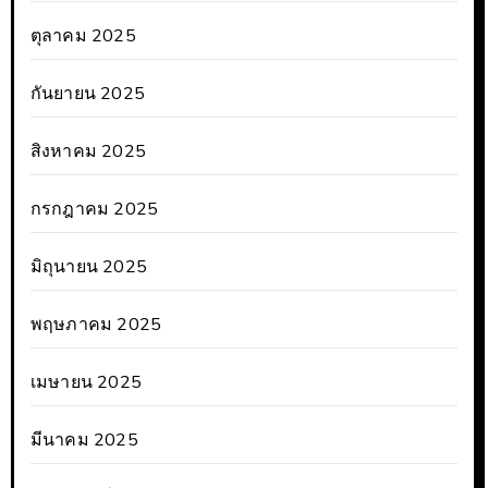
ตุลาคม 2025
กันยายน 2025
สิงหาคม 2025
กรกฎาคม 2025
มิถุนายน 2025
พฤษภาคม 2025
เมษายน 2025
มีนาคม 2025