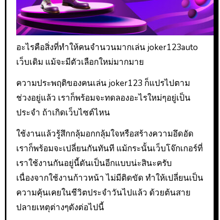
อะไรคือสิ่งที่ทำให้คนจำนวนมากเล่น joker123auto
เว็บเดิม แม้จะมีตัวเลือกใหม่มากมาย
ความประพฤติของคนเล่น joker123 ก็แปรไปตาม
ช่วงอยู่แล้ว เราก็พร้อมจะทดลองอะไรใหม่ๆอยู่เป็น
ประจำ ถ้าเกิดเว็บไซต์ไหน
ใช้งานแล้วรู้สึกกลุ้มอกกลุ้มใจหรือสร้างความอึดอัด
เราก็พร้อมจะเปลี่ยนกันทันที แม้กระนั้นเว็บโจ๊กเกอร์ที่
เราใช้งานกันอยู่นี้ดันเป็นอีกแบบน่ะสินะครับ
เนื่องจากใช้งานก้าวหน้า ไม่มีติดขัด ทำให้เปลี่ยนเป็น
ความคุ้นเคยในชีวิตประจำวันไปแล้ว ด้วยต้นสาย
ปลายเหตุต่างๆดังต่อไปนี้