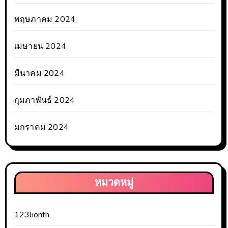
พฤษภาคม 2024
เมษายน 2024
มีนาคม 2024
กุมภาพันธ์ 2024
มกราคม 2024
หมวดหมู่
123lionth