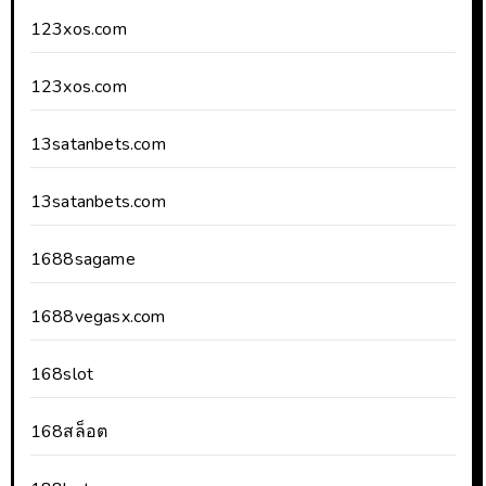
123xos.com
123xos.com
13satanbets.com
13satanbets.com
1688sagame
1688vegasx.com
168slot
168สล็อต