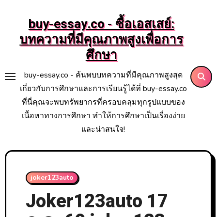
Skip
to
buy-essay.co - ซื้อเอสเสย์:
content
บทความที่มีคุณภาพสูงเพื่อการ
ศึกษา
buy-essay.co - ค้นพบบทความที่มีคุณภาพสูงสุด
เกี่ยวกับการศึกษาและการเรียนรู้ได้ที่ buy-essay.co
ที่นี่คุณจะพบทรัพยากรที่ครอบคลุมทุกรูปแบบของ
เนื้อหาทางการศึกษา ทำให้การศึกษาเป็นเรื่องง่าย
และน่าสนใจ!
joker123auto
Joker123auto 17