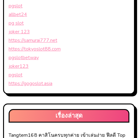
pgslot
allbet24
pg slot
joker 123
https://samurai777.net
https://tokyoslot88.com
pgslotbetway
joker123
pgslot
https://gogoslot.asia
เรื่องล่าสุด
Tangtem168 คาสิโนครบทุกค่าย เข้าเล่นง่าย ฟีลดี Top