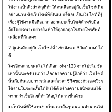
ใช้งานเป็นสิ่งสำคัญที่ทำให้คนเลือกอยู่กับเว็บไซต์เดิม
อย่างนาน ซึ่งเว็บไซต์ที่เป็นแบบงี้ชอบเป็นเว็บไซต์ที่รู้
เรื่องผู้ใช้งานมือถือมาก ออกแบบเว็บไซต์สำหรับมือ
ถือโดยเฉพาะอย่างยิ่ง ทำให้ถูกอกถูกใจสายโทรศัพท์
เคลื่อนที่กันสุดๆ
2. ผู้เล่นมักอยู่กับเว็บไซต์ที่ “เข้าจังหวะชีวิตตัวเอง” ได้
ดี
ใครอีกหลายๆคนไม่ได้เลือก joker123 จากโปรโมชัน
เท่านั้นนะครับ แต่ว่าเลือกจากความรู้สึกที่ว่า เว็บไซต์
นั้นกับต้นแบบการเล่นและก็เวลาชีวิตของตัวเองจริงๆ
ใช้งานในระยะสั้นได้ดิบได้ดี สร้างความสนิทสนมได้
มากกว่าเว็บอื่นๆก็ทำให้อยู่ได้นานขึ้นด้วย
• เว็บไซต์ที่ใช้งานง่ายในเวลาสั้นๆ: คนเล่นจำนวนไม่