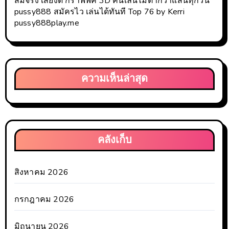
สมจริง เสียงดี กราฟฟิค 3D คนเล่นไม่ต่ำกว่าแสนทุกวัน
pussy888 สมัครไว เล่นได้ทันที Top 76 by Kerri
pussy888play.me
ความเห็นล่าสุด
คลังเก็บ
สิงหาคม 2026
กรกฎาคม 2026
มิถุนายน 2026