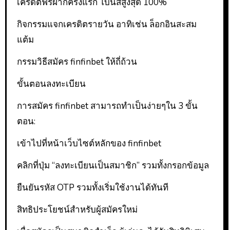
เครดิตฟรีฝากครั้งแรก โบนัสสูงสุด 100%
กิจกรรมแจกเครดิตรายวัน อาทิเช่น ล็อกอินสะสม
แต้ม
กรรมวิธีสมัคร finfinbet ให้ถี่ถ้วน
ขั้นตอนลงทะเบียน
การสมัคร finfinbet สามารถทำเป็นง่ายๆใน 3 ขั้น
ตอน:
เข้าไปที่หน้าเว็บไซต์หลักของ finfinbet
คลิกที่ปุ่ม “ลงทะเบียนเป็นสมาชิก” รวมทั้งกรอกข้อมูล
ยืนยันรหัส OTP รวมทั้งเริ่มใช้งานได้ทันที
สิทธิประโยชน์สำหรับผู้สมัครใหม่