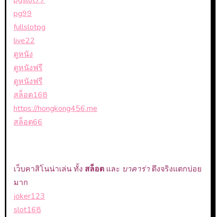
pgslot77
pg99
fullslotpg
live22
ดูหนัง
ดูหนังฟรี
ดูหนังฟรี
สล็อต168
https://hongkong456.me
สล็อต66
เว็บคาสิโนน่าเล่น ทั้ง
สล็อต
และ
บาคาร่า
ตึงจริงแตกบ่อย
มาก
joker123
slot168