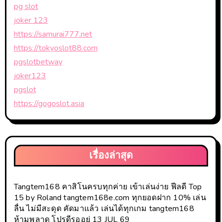
pg slot
joker 123
https://samurai777.net
https://tokyoslot88.com
pgslotbetway
joker123
pgslot
https://gogoslot.asia
เรื่องล่าสุด
Tangtem168 คาสิโนครบทุกค่าย เข้าเล่นง่าย ฟีลดี Top
15 by Roland tangtem168e.com ทุกยอดฝาก 10% เล่น
ลื่น ไม่มีสะดุด คัดมาแล้ว เล่นได้ทุกเกม tangtem168
ห้ามพลาด โปรดีรออยู่ 13 JUL 69