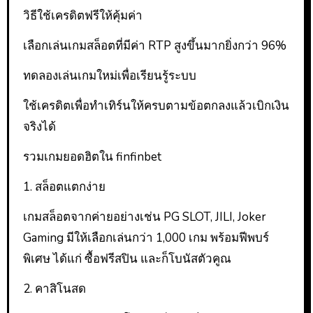
วิธีใช้เครดิตฟรีให้คุ้มค่า
เลือกเล่นเกมสล็อตที่มีค่า RTP สูงขึ้นมากยิ่งกว่า 96%
ทดลองเล่นเกมใหม่เพื่อเรียนรู้ระบบ
ใช้เครดิตเพื่อทำเทิร์นให้ครบตามข้อตกลงแล้วเบิกเงิน
จริงได้
รวมเกมยอดฮิตใน finfinbet
1. สล็อตแตกง่าย
เกมสล็อตจากค่ายอย่างเช่น PG SLOT, JILI, Joker
Gaming มีให้เลือกเล่นกว่า 1,000 เกม พร้อมฟีพบร์
พิเศษ ได้แก่ ซื้อฟรีสปิน และก็โบนัสตัวคูณ
2. คาสิโนสด