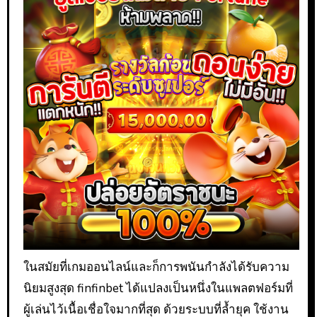
ในสมัยที่เกมออนไลน์และก็การพนันกำลังได้รับความ
นิยมสูงสุด finfinbet ได้แปลงเป็นหนึ่งในแพลตฟอร์มที่
ผู้เล่นไว้เนื้อเชื่อใจมากที่สุด ด้วยระบบที่ล้ำยุค ใช้งาน