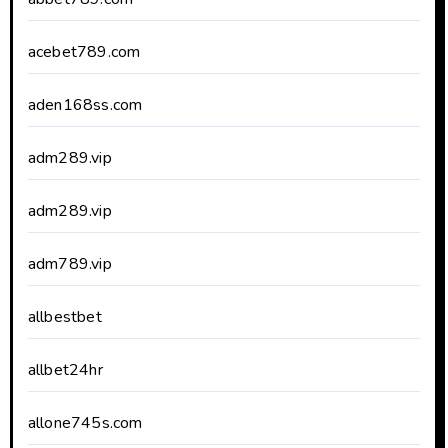
acebet789.com
aden168ss.com
adm289.vip
adm289.vip
adm789.vip
allbestbet
allbet24hr
allone745s.com