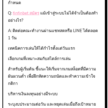
กำหนด
Q:
finfinbet สมัคร
แม้เข้าสู่ระบบไม่ได้จำเป็นต้องทำ
อย่างไร?
A: ติดต่อคณะทำงานผ่านแชทสดหรือ LINE ได้ตลอด
1 วัน
เทคนิคการเล่นให้ได้กำไรตั้งแต่วันแรก
เลือกเกมที่เหมาะสมกับสไตล์การเล่น
สำหรับผู้เริ่มต้น ชี้แนะให้เริ่มจากเกมสล็อตที่มีความ
ผันผวนต่ำ เพื่อฝึกหัดความถนัดและทำความเข้าใจ
กติกา
บริหารเงินลงทุนอย่างมีระบบ
ระบุงบประมาณต่อวัน และหยุดเล่นเมื่อถึงเป้าหมาย