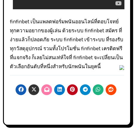
finfinbet เป็นแพลตฟอร์มพนันออนไลน์ที่ตอบโจทย์
ทุกความอยากของผู้เล่น ด้วยระบบ finfinbet สมัคร ที่
ง่ายแล้วก็ปลอดภัย ระบบ finfinbet เข้าระบบ ที่รองรับ
ทุกวัสดุอุปกรณ์ รวมทั้งโปรโมชั่น finfinbet เครดิตฟรี
ที่แจกจริง ก็เลยไม่สนเท่ห์ใจที่ finfinbet จะเปลี่ยนเป็น
ตัวเลือกอันดับที่หนึ่งสำหรับนักพนันในยุคนี้