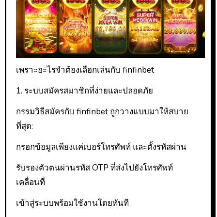
เพราะอะไรจำต้องเลือกเล่นกับ finfinbet
1. ระบบสมัครสมาชิกที่ง่ายและปลอดภัย
กรรมวิธีสมัครกับ finfinbet ถูกวางแบบมาให้สบาย
ที่สุด:
กรอกข้อมูลเพียงแค่เบอร์โทรศัพท์ และตั้งรหัสผ่าน
รับรองตัวตนผ่านรหัส OTP ที่ส่งไปยังโทรศัพท์
เคลื่อนที่
เข้าสู่ระบบพร้อมใช้งานโดยทันที