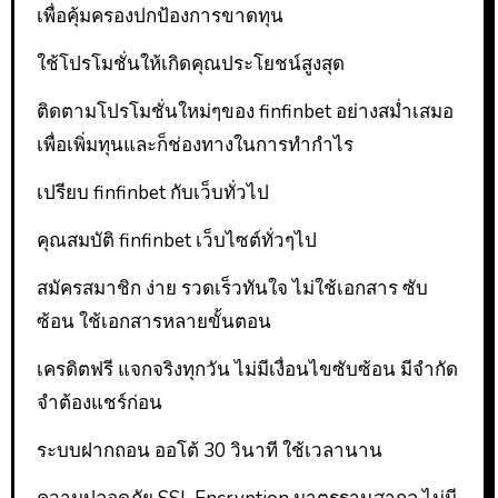
เพื่อคุ้มครองปกป้องการขาดทุน
ใช้โปรโมชั่นให้เกิดคุณประโยชน์สูงสุด
ติดตามโปรโมชั่นใหม่ๆของ finfinbet อย่างสม่ำเสมอ
เพื่อเพิ่มทุนและก็ช่องทางในการทำกำไร
เปรียบ finfinbet กับเว็บทั่วไป
คุณสมบัติ finfinbet เว็บไซต์ทั่วๆไป
สมัครสมาชิก ง่าย รวดเร็วทันใจ ไม่ใช้เอกสาร ซับ
ซ้อน ใช้เอกสารหลายขั้นตอน
เครดิตฟรี แจกจริงทุกวัน ไม่มีเงื่อนไขซับซ้อน มีจำกัด
จำต้องแชร์ก่อน
ระบบฝากถอน ออโต้ 30 วินาที ใช้เวลานาน