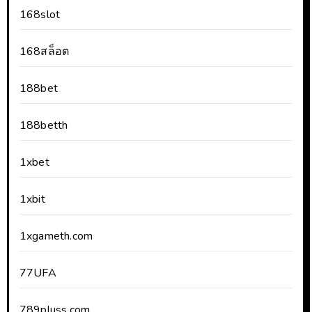
168slot
168สล็อต
188bet
188betth
1xbet
1xbit
1xgameth.com
77UFA
789pluss.com