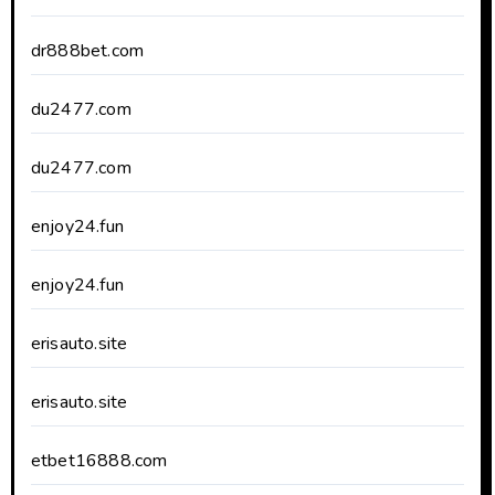
dr888bet.com
du2477.com
du2477.com
enjoy24.fun
enjoy24.fun
erisauto.site
erisauto.site
etbet16888.com