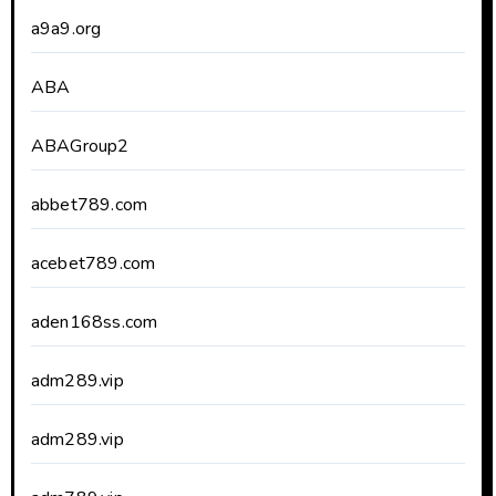
a9a9.org
ABA
ABAGroup2
abbet789.com
acebet789.com
aden168ss.com
adm289.vip
adm289.vip