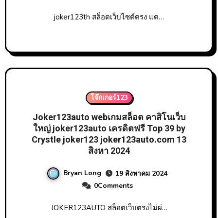
joker123th สล็อตเว็บไซต์ตรง แต…
โจ๊กเกอร์123
Joker123auto webเกมสล็อต คาสิโนเว็บ
ใหญ่ joker123auto เครดิตฟรี Top 39 by
Crystle joker123 joker123auto.com 13
สิงหา 2024
Bryan Long
19 สิงหาคม 2024
0Comments
JOKER123AUTO สล็อตเว็บตรงไม่ผ่…