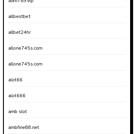
adm789.vip
allbestbet
allbet24hr
allone745s.com
allone745s.com
alot66
alot666
amb slot
ambfine88.net