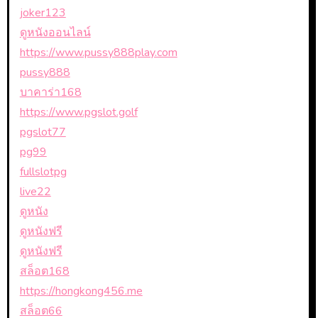
joker123
ดูหนังออนไลน์
https://www.pussy888play.com
pussy888
บาคาร่า168
https://www.pgslot.golf
pgslot77
pg99
fullslotpg
live22
ดูหนัง
ดูหนังฟรี
ดูหนังฟรี
สล็อต168
https://hongkong456.me
สล็อต66