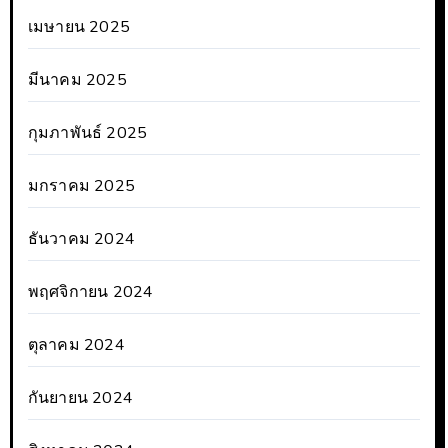
เมษายน 2025
มีนาคม 2025
กุมภาพันธ์ 2025
มกราคม 2025
ธันวาคม 2024
พฤศจิกายน 2024
ตุลาคม 2024
กันยายน 2024