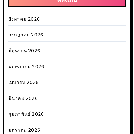
คลังเก็บ
สิงหาคม 2026
กรกฎาคม 2026
มิถุนายน 2026
พฤษภาคม 2026
เมษายน 2026
มีนาคม 2026
กุมภาพันธ์ 2026
มกราคม 2026