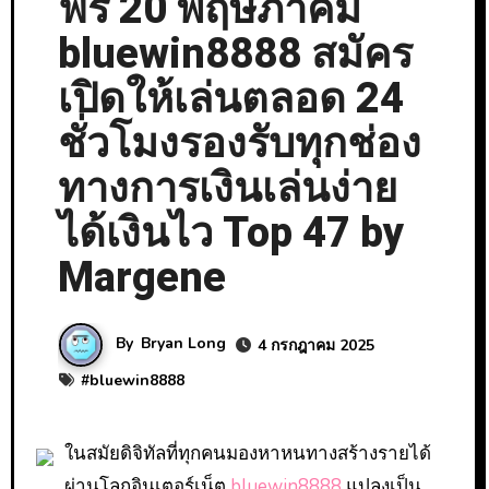
ฟรี 20 พฤษภาคม
bluewin8888 สมัคร
เปิดให้เล่นตลอด 24
ชั่วโมงรองรับทุกช่อง
ทางการเงินเล่นง่าย
ได้เงินไว Top 47 by
Margene
By
Bryan Long
4 กรกฎาคม 2025
#
bluewin8888
ในสมัยดิจิทัลที่ทุกคนมองหาหนทางสร้างรายได้
ผ่านโลกอินเตอร์เน็ต
bluewin8888
แปลงเป็น