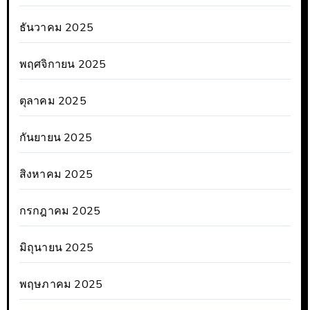
ธันวาคม 2025
พฤศจิกายน 2025
ตุลาคม 2025
กันยายน 2025
สิงหาคม 2025
กรกฎาคม 2025
มิถุนายน 2025
พฤษภาคม 2025