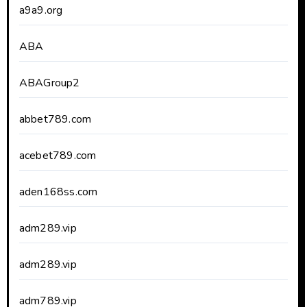
a9a9.org
ABA
ABAGroup2
abbet789.com
acebet789.com
aden168ss.com
adm289.vip
adm289.vip
adm789.vip