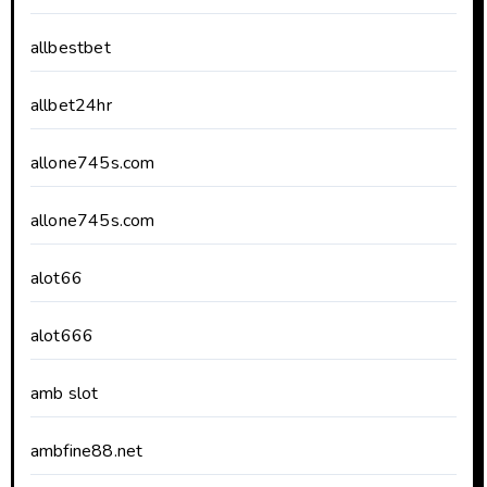
allbestbet
allbet24hr
allone745s.com
allone745s.com
alot66
alot666
amb slot
ambfine88.net