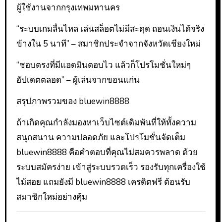
ผู้ใช้งานจากกรุงเทพมหานคร
“ระบบเกมลื่นไหล เล่นสล็อตไม่มีสะดุด ถอนเงินได้จริง
ข้างใน 5 นาที” – สมาชิกประจำจากจังหวัดเชียงใหม่
“ชอบตรงที่มีแอดมินตอบไว แล้วก็โปรโมชั่นใหม่ๆ
อัปเดตตลอด” – ผู้เล่นจากขอนแก่น
สรุปภาพรวมของ bluewin8888
ถ้าเกิดคุณกำลังมองหาเว็บไซต์เดิมพันที่ให้ทั้งความ
สนุกสนาน ความปลอดภัย และโปรโมชั่นจัดเต็ม
bluewin8888 คือคำตอบที่คุณไม่สมควรพลาด ด้วย
ระบบสมัครง่าย เข้าสู่ระบบรวดเร็ว รองรับทุกเครื่องใช้
ไม้สอย แถมยังมี bluewin8888 เครดิตฟรี ต้อนรับ
สมาชิกใหม่อย่างคุ้ม