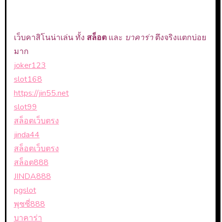
เว็บคาสิโนน่าเล่น ทั้ง
สล็อต
และ
บาคาร่า
ตึงจริงแตกบ่อย
มาก
joker123
slot168
https://jin55.net
slot99
สล็อตเว็บตรง
jinda44
สล็อตเว็บตรง
สล็อต888
JINDA888
pgslot
พุซซี่888
บาคาร่า