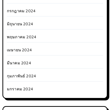
กรกฎาคม 2024
มิถุนายน 2024
พฤษภาคม 2024
เมษายน 2024
มีนาคม 2024
กุมภาพันธ์ 2024
มกราคม 2024