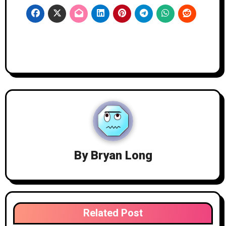
By
Bryan Long
Related Post