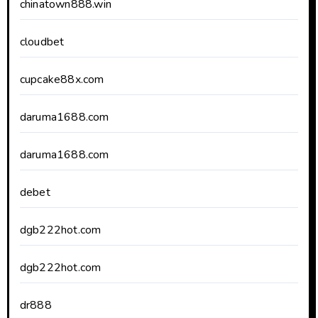
chinatown888.win
cloudbet
cupcake88x.com
daruma1688.com
daruma1688.com
debet
dgb222hot.com
dgb222hot.com
dr888