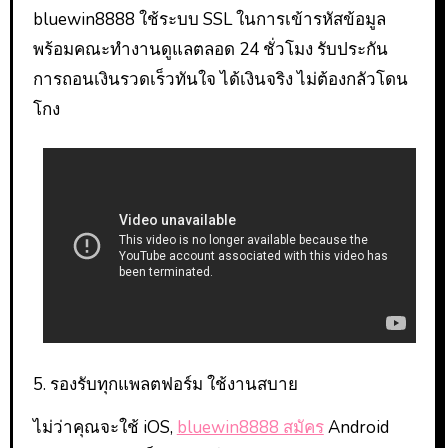
bluewin8888 ใช้ระบบ SSL ในการเข้ารหัสข้อมูล
พร้อมคณะทำงานดูแลตลอด 24 ชั่วโมง รับประกัน
การถอนเงินรวดเร็วทันใจ ได้เงินจริง ไม่ต้องกลัวโดน
โกง
5. รองรับทุกแพลตฟอร์ม ใช้งานสบาย
ไม่ว่าคุณจะใช้ iOS,
bluewin8888 สมัคร
Android