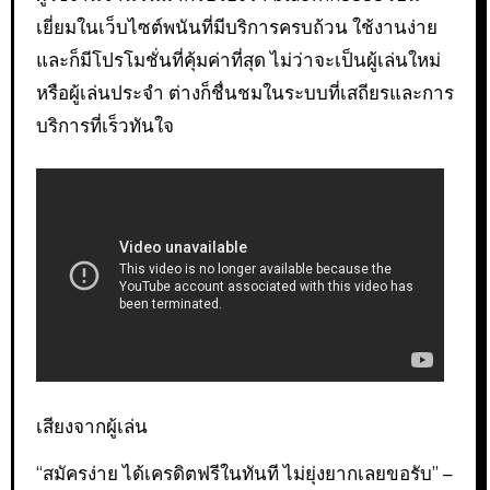
เยี่ยมในเว็บไซต์พนันที่มีบริการครบถ้วน ใช้งานง่าย
และก็มีโปรโมชั่นที่คุ้มค่าที่สุด ไม่ว่าจะเป็นผู้เล่นใหม่
หรือผู้เล่นประจำ ต่างก็ชื่นชมในระบบที่เสถียรและการ
บริการที่เร็วทันใจ
เสียงจากผู้เล่น
“สมัครง่าย ได้เครดิตฟรีในทันที ไม่ยุ่งยากเลยขอรับ” –