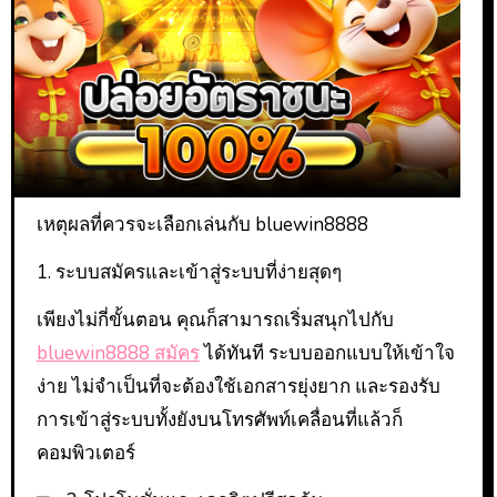
เหตุผลที่ควรจะเลือกเล่นกับ bluewin8888
1. ระบบสมัครและเข้าสู่ระบบที่ง่ายสุดๆ
เพียงไม่กี่ขั้นตอน คุณก็สามารถเริ่มสนุกไปกับ
bluewin8888 สมัคร
ได้ทันที ระบบออกแบบให้เข้าใจ
ง่าย ไม่จำเป็นที่จะต้องใช้เอกสารยุ่งยาก และรองรับ
การเข้าสู่ระบบทั้งยังบนโทรศัพท์เคลื่อนที่แล้วก็
คอมพิวเตอร์