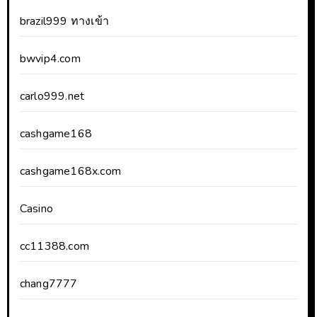
brazil999 ทางเข้า
bwvip4.com
carlo999.net
cashgame168
cashgame168x.com
Casino
cc11388.com
chang7777