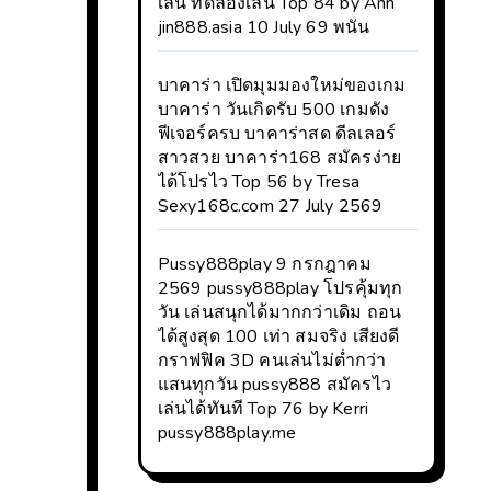
เล่น ทดลองเล่น Top 84 by Ann
jin888.asia 10 July 69 พนัน
บาคาร่า เปิดมุมมองใหม่ของเกม
บาคาร่า วันเกิดรับ 500 เกมดัง
ฟีเจอร์ครบ บาคาร่าสด ดีลเลอร์
สาวสวย บาคาร่า168 สมัครง่าย
ได้โปรไว Top 56 by Tresa
Sexy168c.com 27 July 2569
Pussy888play 9 กรกฎาคม
2569 pussy888play โปรคุ้มทุก
วัน เล่นสนุกได้มากกว่าเดิม ถอน
ได้สูงสุด 100 เท่า สมจริง เสียงดี
กราฟฟิค 3D คนเล่นไม่ต่ำกว่า
แสนทุกวัน pussy888 สมัครไว
เล่นได้ทันที Top 76 by Kerri
pussy888play.me