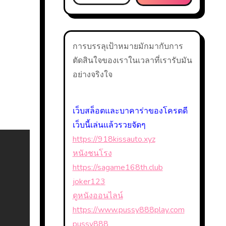
การบรรลุเป้าหมายมักมากับการ
ตัดสินใจของเราในเวลาที่เรารับมัน
อย่างจริงใจ
เว็บสล็อตและบาคาร่าของโครตดี
เว็บนี้เล่นแล้วรวยจัดๆ
https://918kissauto.xyz
หนังชนโรง
https://sagame168th.club
joker123
ดูหนังออนไลน์
https://www.pussy888play.com
pussy888