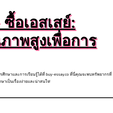
ซื้อเอสเสย์:
ภาพสูงเพื่อการ
ศึกษาและการเรียนรู้ได้ที่ buy-essay.co ที่นี่คุณจะพบทรัพยากรที่
าเป็นเรื่องง่ายและน่าสนใจ!