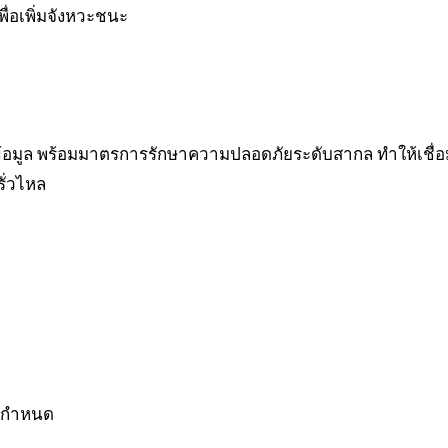
พื่อเพิ่มจังหวะชนะ
อมูล พร้อมมาตรการรักษาความปลอดภัยระดับสากล ทำให้เชื่อมั
ั่วไหล
ต์กำหนด