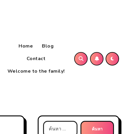
Home
Blog
Contact
Welcome to the family!
ค้นหา
สำหรับ: