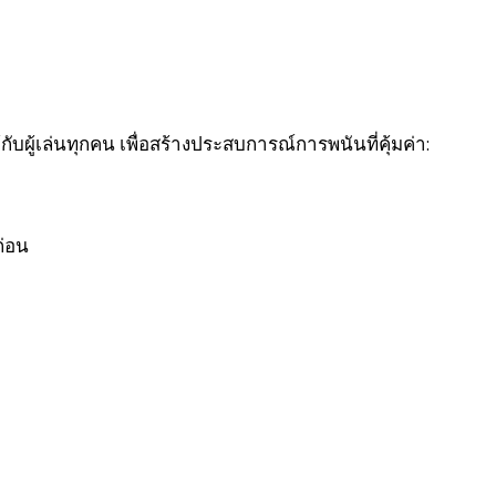
กับผู้เล่นทุกคน เพื่อสร้างประสบการณ์การพนันที่คุ้มค่า:
ก่อน