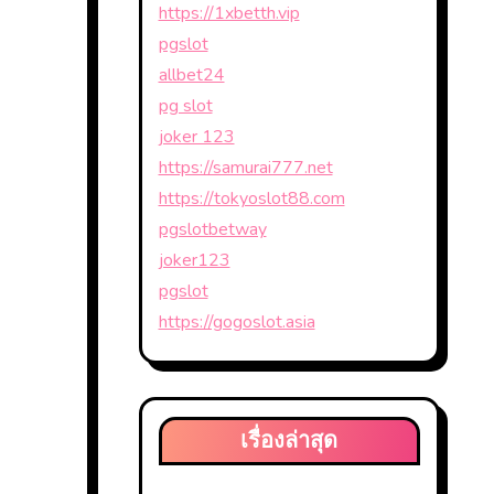
https://1xbetth.vip
pgslot
allbet24
pg slot
joker 123
https://samurai777.net
https://tokyoslot88.com
pgslotbetway
joker123
pgslot
https://gogoslot.asia
เรื่องล่าสุด