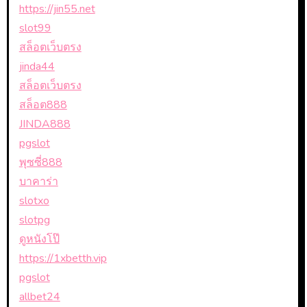
https://jin55.net
slot99
สล็อตเว็บตรง
jinda44
สล็อตเว็บตรง
สล็อต888
JINDA888
pgslot
พุซซี่888
บาคาร่า
slotxo
slotpg
ดูหนังโป๊
https://1xbetth.vip
pgslot
allbet24