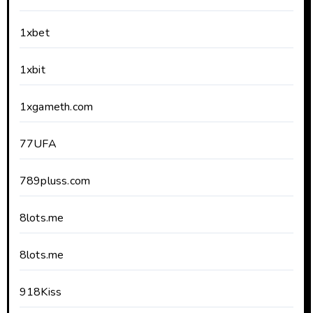
1xbet
1xbit
1xgameth.com
77UFA
789pluss.com
8lots.me
8lots.me
918Kiss