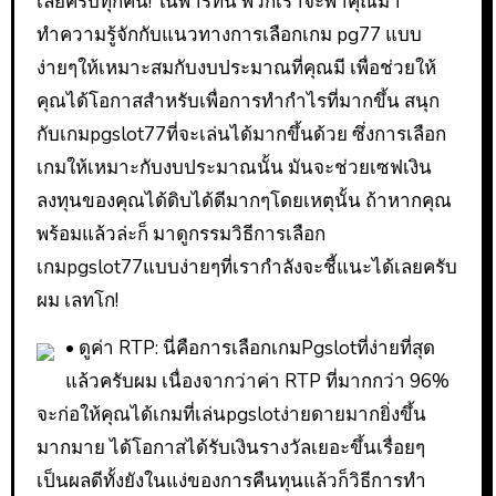
เลยครับทุกคน! ในพาร์ทนี้ พวกเราจะพาคุณมา
ทำความรู้จักกับแนวทางการเลือกเกม pg77 แบบ
ง่ายๆให้เหมาะสมกับงบประมาณที่คุณมี เพื่อช่วยให้
คุณได้โอกาสสำหรับเพื่อการทำกำไรที่มากขึ้น สนุก
กับเกมpgslot77ที่จะเล่นได้มากขึ้นด้วย ซึ่งการเลือก
เกมให้เหมาะกับงบประมาณนั้น มันจะช่วยเซฟเงิน
ลงทุนของคุณได้ดิบได้ดีมากๆโดยเหตุนั้น ถ้าหากคุณ
พร้อมแล้วล่ะก็ มาดูกรรมวิธีการเลือก
เกมpgslot77แบบง่ายๆที่เรากำลังจะชี้แนะได้เลยครับ
ผม เลทโก!
• ดูค่า RTP: นี่คือการเลือกเกมPgslotที่ง่ายที่สุด
แล้วครับผม เนื่องจากว่าค่า RTP ที่มากกว่า 96%
จะก่อให้คุณได้เกมที่เล่นpgslotง่ายดายมากยิ่งขึ้น
มากมาย ได้โอกาสได้รับเงินรางวัลเยอะขึ้นเรื่อยๆ
เป็นผลดีทั้งยังในแง่ของการคืนทุนแล้วก็วิธีการทำ