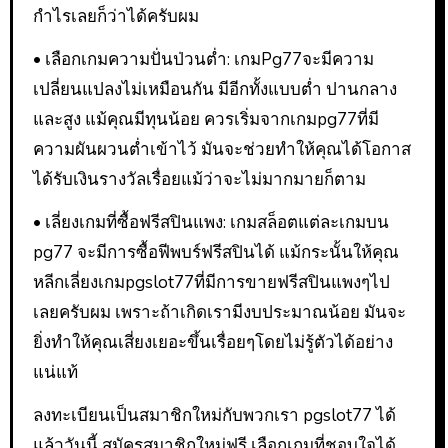
กำไรเลยก็ว่าได้ครับผม
• เลือกเกมความปั่นป่วนต่ำ: เกมPg77จะมีความ
เปลี่ยนแปลงไม่เหมือนกัน มีอีกทั้งแบบต่ำ ปานกลาง
และสูง แม้คุณมีทุนน้อย ควรเริ่มจากเกมpg77ที่มี
ความผันผวนต่ำเข้าไว้ มันจะช่วยทำให้คุณได้โอกาส
ได้รับเงินรางวัลเรื่อยแม้ว่าจะไม่มากมายก็ตาม
• เลี่ยงเกมที่ซื้อฟรีสปินแพง: เกมสล็อตแต่ละเกมบน
pg77 จะมีการซื้อฟีพบร์ฟรีสปินได้ แม้กระนั้นให้คุณ
หลีกเลี่ยงเกมpgslot77ที่มีการขายฟรีสปินแพงๆไป
เลยครับผม เพราะถ้าเกิดเรามีงบประมาณน้อย มันจะ
ยิ่งทำให้คุณเสี่ยงเยอะขึ้นเรื่อยๆโดยไม่รู้ตัวได้อย่าง
แน่แท้
ลงทะเบียนเป็นสมาชิกใหม่กับพวกเรา pgslot77 ได้
แล้ววันนี้ สมัครสมาชิกใหม่ฟรี เลือกเกมที่ชอบใจได้