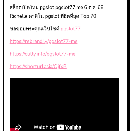
สล็อตเปิดใหม่ pgslot pgslot77.me 6 ต.ค. 68
Richelle คาสิโน pgslot ที่ฮิตที่สุด Top 70
ขอขอบพระคุณเว็ปไซต์
pgslot77
https://rebrand.ly/pgslot77-me
https://cutly.info/pgslot77-me
https://shorturl.asia/OjfxB