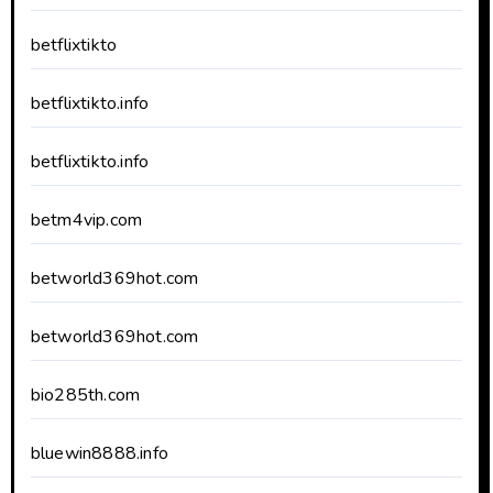
betflixtikto
betflixtikto.info
betflixtikto.info
betm4vip.com
betworld369hot.com
betworld369hot.com
bio285th.com
bluewin8888.info