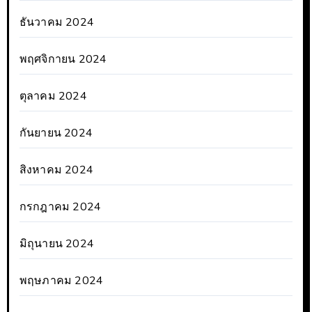
ธันวาคม 2024
พฤศจิกายน 2024
ตุลาคม 2024
กันยายน 2024
สิงหาคม 2024
กรกฎาคม 2024
มิถุนายน 2024
พฤษภาคม 2024