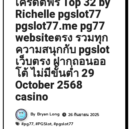
เครดิตฟรี Top 32 by
Richelle pgslot77
pgslot77.me pg77
websiteตรง รวมทุก
ความสนุกกับ pgslot
เว็บตรง ฝากถอนออ
โต้ ไม่มีขั้นต่ำ 29
October 2568
casino
By
Bryan Long
26 กันยายน 2025
#
pg77
, #
PGSlot
, #
pgslot77