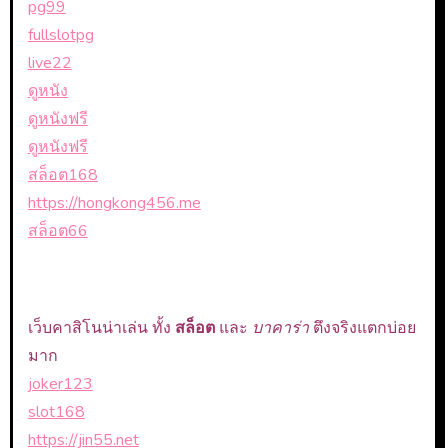
pg99
fullslotpg
live22
ดูหนัง
ดูหนังฟรี
ดูหนังฟรี
สล็อต168
https://hongkong456.me
สล็อต66
เว็บคาสิโนน่าเล่น ทั้ง
สล็อต
และ
บาคาร่า
ตึงจริงแตกบ่อย
มาก
joker123
slot168
https://jin55.net