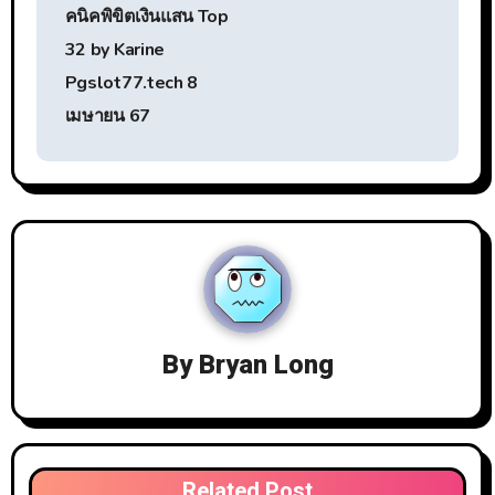
คนิคพิขิตเงินแสน Top
32 by Karine
Pgslot77.tech 8
เมษายน 67
By
Bryan Long
Related Post