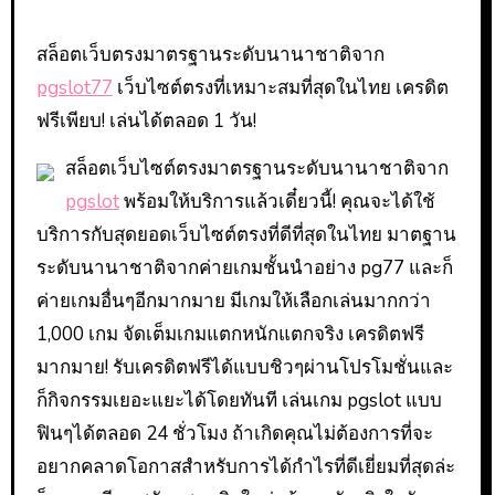
สล็อตเว็บตรงมาตรฐานระดับนานาชาติจาก
pgslot77
เว็บไซต์ตรงที่เหมาะสมที่สุดในไทย เครดิต
ฟรีเพียบ! เล่นได้ตลอด 1 วัน!
สล็อตเว็บไซต์ตรงมาตรฐานระดับนานาชาติจาก
pgslot
พร้อมให้บริการแล้วเดี๋ยวนี้! คุณจะได้ใช้
บริการกับสุดยอดเว็บไซต์ตรงที่ดีที่สุดในไทย มาตฐาน
ระดับนานาชาติจากค่ายเกมชั้นนำอย่าง pg77 และก็
ค่ายเกมอื่นๆอีกมากมาย มีเกมให้เลือกเล่นมากกว่า
1,000 เกม จัดเต็มเกมแตกหนักแตกจริง เครดิตฟรี
มากมาย! รับเครดิตฟรีได้แบบชิวๆผ่านโปรโมชั่นและ
ก็กิจกรรมเยอะแยะได้โดยทันที เล่นเกม pgslot แบบ
ฟินๆได้ตลอด 24 ชั่วโมง ถ้าเกิดคุณไม่ต้องการที่จะ
อยากคลาดโอกาสสำหรับการได้กำไรที่ดีเยี่ยมที่สุดล่ะ