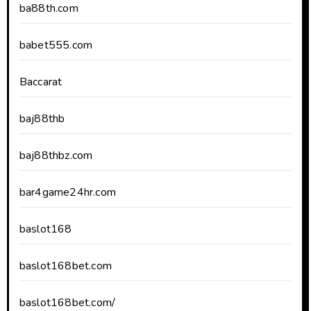
ba88th.com
babet555.com
Baccarat
baj88thb
baj88thbz.com
bar4game24hr.com
baslot168
baslot168bet.com
baslot168bet.com/