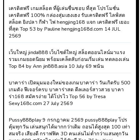
เครดิตฟรี เกมสล็อต ที่ผู้เล่นชื่นชอบ ที่สุด โปรโมชั่น
เครดิตฟรี 100% กล่องสุ่มเฮงเฮง รับเครดิตฟรี ไลฟ์สด
สล็อต ยิงปลา กีฬา ไพ่ hengjing168 แจก เครดิตฟรี เยอะ
ที่สุด Top 53 by Pauline hengjing168d.com 14 JUL
2569
เว็บใหญ่ jinda888 เว็บไซต์ใหญ่ สล็อตออนไลน์มาแรง
รวมเกมยอดนิยม พร้อมเคล็ดลับก่อนเริ่มเล่น ทดลองเล่น
Top 84 by Ann jin888.asia 10 July 69 พนัน
บาคาร่า เปิดมุมมองใหม่ของเกมบาคาร่า วันเกิดรับ 500
เกมดัง ฟีเจอร์ครบ บาคาร่าสด ดีลเลอร์สาวสวย บาคา
ร่า168 สมัครง่าย ได้โปรไว Top 56 by Tresa
Sexy168c.com 27 July 2569
Pussy888play 9 กรกฎาคม 2569 pussy888play โปร
คุ้มทุกวัน เล่นสนุกได้มากกว่าเดิม ถอนได้สูงสุด 100 เท่า
สมจริง เสียงดี กราฟฟิค 3D คนเล่นไม่ต่ำกว่าแสนทุกวัน