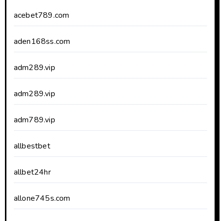
acebet789.com
aden168ss.com
adm289.vip
adm289.vip
adm789.vip
allbestbet
allbet24hr
allone745s.com