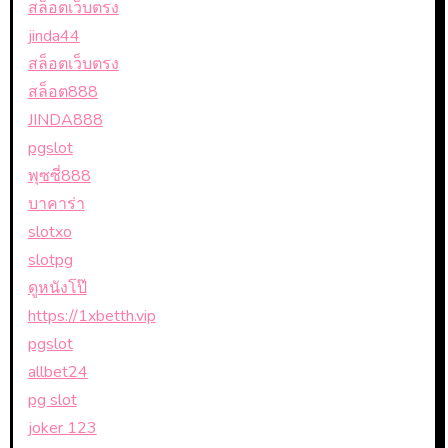
สล็อตเว็บตรง
jinda44
สล็อตเว็บตรง
สล็อต888
JINDA888
pgslot
พุซซี่888
บาคาร่า
slotxo
slotpg
ดูหนังโป๊
https://1xbetth.vip
pgslot
allbet24
pg slot
joker 123