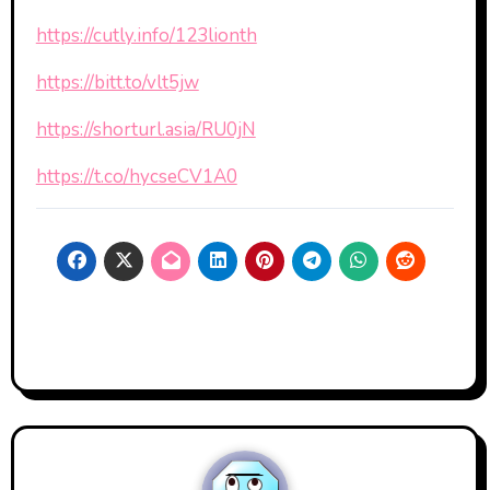
https://cutly.info/123lionth
https://bitt.to/vlt5jw
https://shorturl.asia/RU0jN
https://t.co/hycseCV1A0