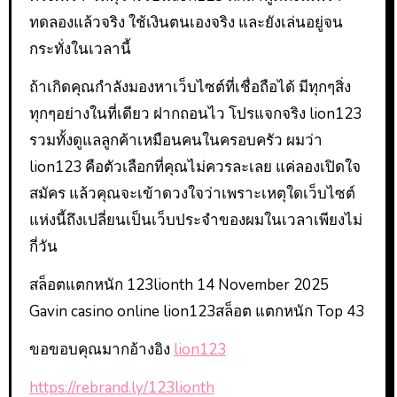
ทดลองแล้วจริง ใช้เงินตนเองจริง และยังเล่นอยู่จน
กระทั่งในเวลานี้
ถ้าเกิดคุณกำลังมองหาเว็บไซต์ที่เชื่อถือได้ มีทุกๆสิ่ง
ทุกๆอย่างในที่เดียว ฝากถอนไว โปรแจกจริง lion123
รวมทั้งดูแลลูกค้าเหมือนคนในครอบครัว ผมว่า
lion123 คือตัวเลือกที่คุณไม่ควรละเลย แค่ลองเปิดใจ
สมัคร แล้วคุณจะเข้าดวงใจว่าเพราะเหตุใดเว็บไซต์
แห่งนี้ถึงเปลี่ยนเป็นเว็บประจำของผมในเวลาเพียงไม่
กี่วัน
สล็อตแตกหนัก 123lionth 14 November 2025
Gavin casino online lion123สล็อต แตกหนัก Top 43
ขอขอบคุณมากอ้างอิง
lion123
https://rebrand.ly/123lionth