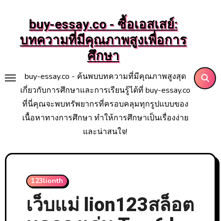
Skip
to
buy-essay.co - ซื้อเอสเสย์:
content
บทความที่มีคุณภาพสูงเพื่อการ
ศึกษา
buy-essay.co - ค้นพบบทความที่มีคุณภาพสูงสุด
เกี่ยวกับการศึกษาและการเรียนรู้ได้ที่ buy-essay.co
ที่นี่คุณจะพบทรัพยากรที่ครอบคลุมทุกรูปแบบของ
เนื้อหาทางการศึกษา ทำให้การศึกษาเป็นเรื่องง่าย
และน่าสนใจ!
123lionth
เว็บแม่ lion123สล็อต