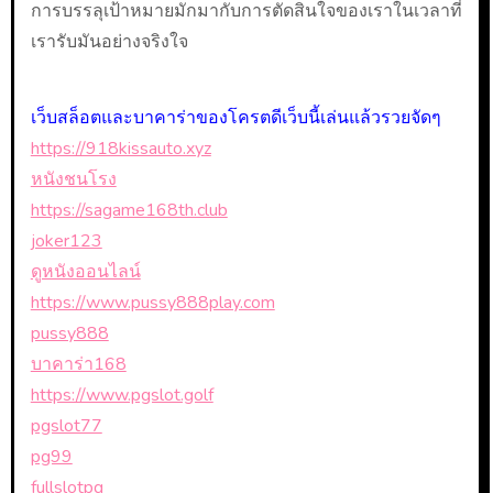
การบรรลุเป้าหมายมักมากับการตัดสินใจของเราในเวลาที่
เรารับมันอย่างจริงใจ
เว็บสล็อตและบาคาร่าของโครตดีเว็บนี้เล่นแล้วรวยจัดๆ
https://918kissauto.xyz
หนังชนโรง
https://sagame168th.club
joker123
ดูหนังออนไลน์
https://www.pussy888play.com
pussy888
บาคาร่า168
https://www.pgslot.golf
pgslot77
pg99
fullslotpg