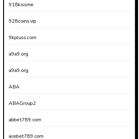
918kissme
928coins.vip
9kpluss.com
a9a9.org
a9a9.org
ABA
ABAGroup2
abbet789.com
acebet789.com