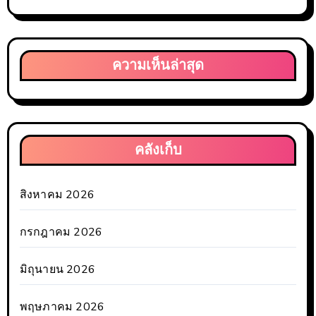
ความเห็นล่าสุด
คลังเก็บ
สิงหาคม 2026
กรกฎาคม 2026
มิถุนายน 2026
พฤษภาคม 2026