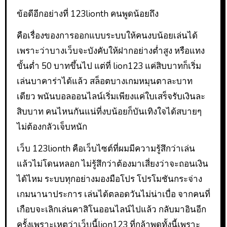
ข้อดีอีกอย่างที่ 123lionth คนพูดน้อยถึง
คือเรื่องของการออกแบบระบบให้คนงบน้อยเล่นได้
เพราะว่าบางเว็บจะบังคับให้ฝากอย่างต่ำสูง หรือแทง
ขั้นต่ำ 50 บาทขึ้นไป แต่ที่ lion123 แค่สิบบาทก็เริ่ม
เล่นบาคาร่าได้แล้ว สล็อตบางเกมหมุนตาละบาท
เดียว พนันบอลออนไลน์เริ่มเพียงแค่ใบเสร็จรับเงินละ
สิบบาท คนไหนกันแน่ที่งบน้อยก็บันเทิงใจได้สบายๆ
ไม่ต้องกลัวเจ็บหนัก
เว็บ 123lionth คือเว็บไซต์ที่ผมมีความรู้สึกว่าเล่น
แล้วไม่โดนหลอก ไม่รู้สึกว่าต้องมาเสี่ยงว่าจะถอนเงิน
ได้ไหม ระบบทุกอย่างมองมือโปร โปรโมชันกระจ่าง
เกมนานาประการ เล่นได้ตลอดวันไม่น่าเบื่อ จากคนที่
เกือบจะเลิกเล่นคาสิโนออนไลน์ไปแล้ว กลับมาอินอีก
ครั้งเพราะเหตุว่าเว็บนี้lion123 ที่กล้าพูดทั้งนี้เพราะ