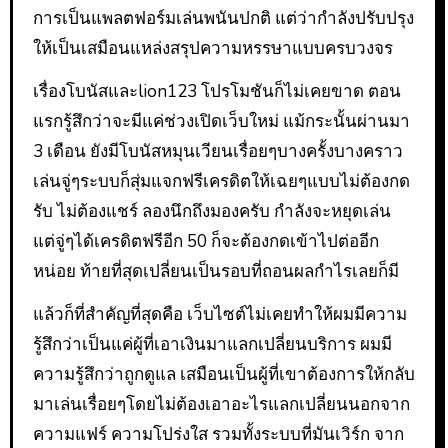
การเป็นแพลตฟอร์มเล่นพนันปกติ แต่ว่ากำลังปรับปรุง
ให้เป็นเสมือนแหล่งสรุปความหรรษาแบบครบวงจร
เรื่องโบนัสและlion123 โปรโมชันก็ไม่เคยขาด ตอน
แรกรู้สึกว่าจะมีแค่ช่วงเปิดเว็บใหม่ แม้กระนั้นผ่านมา
3 เดือน ยังมีโบนัสหมุนเวียนเรื่อยๆบางครั้งบางคราว
เล่นจู่ๆระบบก็สุ่มแจกฟรีเครดิตให้เฉยๆแบบไม่ต้องกด
รับ ไม่ต้องแชร์ ลองนึกถึงมองครับ กำลังจะหยุดเล่น
แต่จู่ๆได้เครดิตฟรีอีก 50 ก็จะต้องกดเข้าไปต่ออีก
หน่อย ท้ายที่สุดเปลี่ยนเป็นรอบที่ถอนผลกำไรเลยก็มี
แล้วก็ที่สำคัญที่สุดคือ เว็บไซต์ไม่เคยทำให้ผมมีความ
รู้สึกว่าเป็นแค่ผู้ที่เอาเงินมาแลกเปลี่ยนบริการ ผมมี
ความรู้สึกว่าถูกดูแล เสมือนเป็นผู้ที่เขาต้องการให้กลับ
มาเล่นเรื่อยๆโดยไม่ต้องเอาอะไรแลกเปลี่ยนนอกจาก
ความแฟร์ ความโปร่งใส รวมทั้งระบบที่มันเวิร์ก จาก